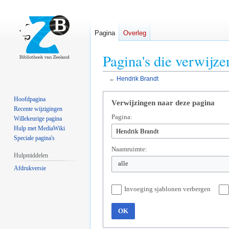
Pagina
Overleg
Pagina's die verwijz
←
Hendrik Brandt
Naar
Naar
Hoofdpagina
Verwijzingen naar deze pagina
navigatie
zoeken
Recente wijzigingen
Pagina:
springen
springen
Willekeurige pagina
Hulp met MediaWiki
Speciale pagina's
Naamruimte:
Hulpmiddelen
alle
Afdrukversie
Invoeging sjablonen verbergen
OK