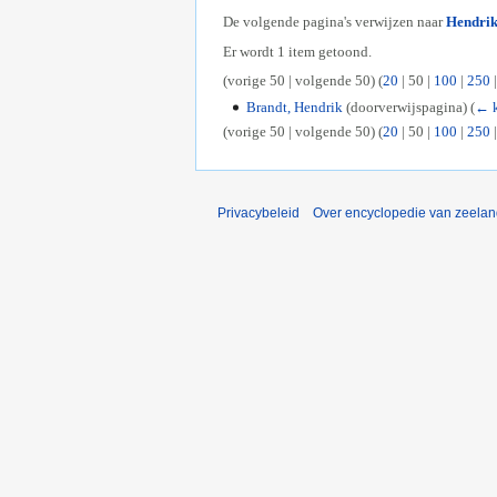
De volgende pagina's verwijzen naar
Hendrik
Er wordt 1 item getoond.
(
vorige 50
|
volgende 50
) (
20
|
50
|
100
|
250
Brandt, Hendrik
(doorverwijspagina)
(
← k
(
vorige 50
|
volgende 50
) (
20
|
50
|
100
|
250
Privacybeleid
Over encyclopedie van zeela