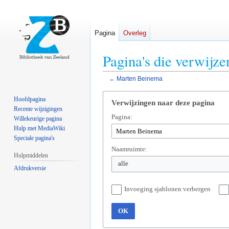
Pagina
Overleg
Pagina's die verwijz
←
Marten Beinema
Naar
Naar
Hoofdpagina
Verwijzingen naar deze pagina
navigatie
zoeken
Recente wijzigingen
Pagina:
springen
springen
Willekeurige pagina
Hulp met MediaWiki
Speciale pagina's
Naamruimte:
Hulpmiddelen
alle
Afdrukversie
Invoeging sjablonen verbergen
OK