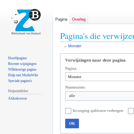
Pagina
Overleg
Pagina's die verwijz
←
Monster
Naar
Naar
Hoofdpagina
Verwijzingen naar deze pagina
navigatie
zoeken
Recente wijzigingen
Pagina:
springen
springen
Willekeurige pagina
Hulp met MediaWiki
Speciale pagina's
Naamruimte:
Hulpmiddelen
alle
Afdrukversie
Invoeging sjablonen verbergen
OK