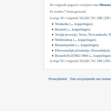
De volgende pagina's verwijzen naar
Monste
Er worden 7 items getoond.
(
vorige 50
|
volgende 50
) (
20
|
50
|
100
|
250
Westkerke
(
← koppelingen
)
Borssele
(
← koppelingen
)
Tewijk (tevewijc, Tewic, Tevicambacht, T
Wolfertsdorp
(
← koppelingen
)
Borsselepolder
(
← koppelingen
)
Ellewoutsdijk (eloudsdijc, Elwoudsdijck, 
Borssele/EvZ1982-1984
(
← koppelingen
(
vorige 50
|
volgende 50
) (
20
|
50
|
100
|
250
Privacybeleid
Over encyclopedie van zeela