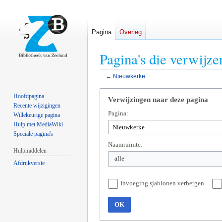
Pagina
Overleg
Pagina's die verwijz
←
Nieuwkerke
Naar
Naar
Hoofdpagina
Verwijzingen naar deze pagina
navigatie
zoeken
Recente wijzigingen
Pagina:
springen
springen
Willekeurige pagina
Hulp met MediaWiki
Speciale pagina's
Naamruimte:
Hulpmiddelen
alle
Afdrukversie
Invoeging sjablonen verbergen
OK