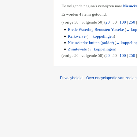
De volgende pagina's verwijzen naar
Nieuwk
Er worden 4 items getoond.
(
vorige 50
|
volgende 50
) (
20
|
50
|
100
|
250
Brede Watering Beoosten Yerseke
(
← kop
Kerkwerve
(
← koppelingen
)
Nieuwkerke-buiten (polder)
(
← koppelin
Zwartewale
(
← koppelingen
)
(
vorige 50
|
volgende 50
) (
20
|
50
|
100
|
250
Privacybeleid
Over encyclopedie van zeela