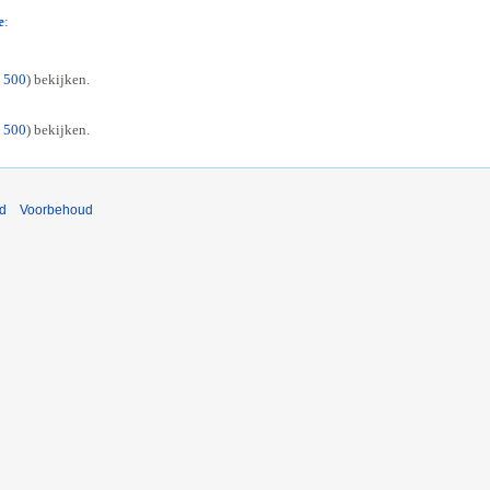
e
:
|
500
) bekijken.
|
500
) bekijken.
nd
Voorbehoud