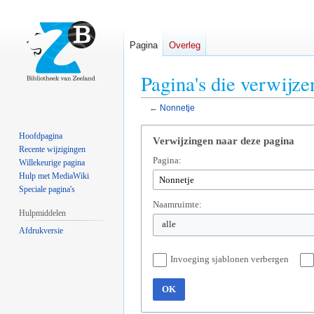
Pagina
Overleg
Pagina's die verwijz
←
Nonnetje
Naar
Naar
Hoofdpagina
Verwijzingen naar deze pagina
navigatie
zoeken
Recente wijzigingen
Pagina:
springen
springen
Willekeurige pagina
Hulp met MediaWiki
Speciale pagina's
Naamruimte:
Hulpmiddelen
alle
Afdrukversie
Invoeging sjablonen verbergen
OK