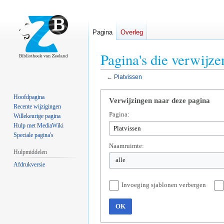
Pagina
Overleg
Pagina's die verwijze
←
Platvissen
Naar
Naar
Hoofdpagina
Verwijzingen naar deze pagina
navigatie
zoeken
Recente wijzigingen
Pagina:
springen
springen
Willekeurige pagina
Hulp met MediaWiki
Speciale pagina's
Naamruimte:
Hulpmiddelen
alle
Afdrukversie
Invoeging sjablonen verbergen
OK