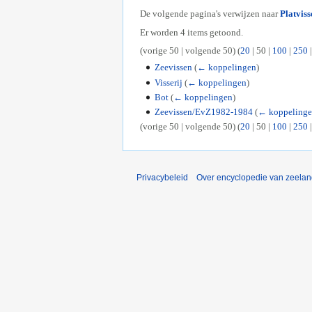
De volgende pagina's verwijzen naar
Platviss
Er worden 4 items getoond.
(
vorige 50
|
volgende 50
) (
20
|
50
|
100
|
250
Zeevissen
(
← koppelingen
)
Visserij
(
← koppelingen
)
Bot
(
← koppelingen
)
Zeevissen/EvZ1982-1984
(
← koppeling
(
vorige 50
|
volgende 50
) (
20
|
50
|
100
|
250
Privacybeleid
Over encyclopedie van zeela