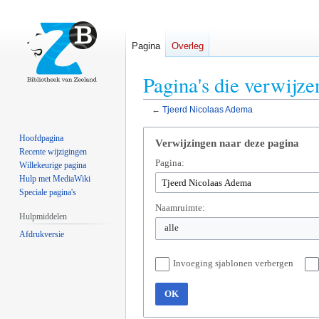
Pagina
Overleg
Pagina's die verwijz
←
Tjeerd Nicolaas Adema
Naar
Naar
Hoofdpagina
Verwijzingen naar deze pagina
navigatie
zoeken
Recente wijzigingen
Pagina:
springen
springen
Willekeurige pagina
Hulp met MediaWiki
Speciale pagina's
Naamruimte:
Hulpmiddelen
alle
Afdrukversie
Invoeging sjablonen verbergen
OK