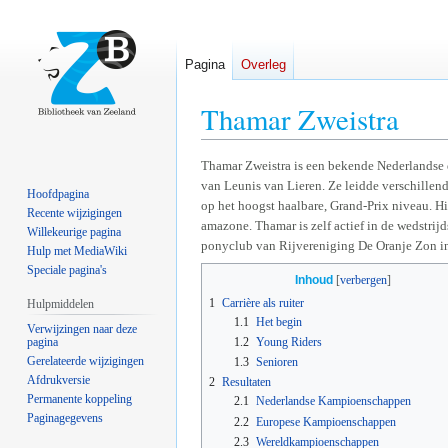
Pagina
Overleg
Thamar Zweistra
Naar
Naar
Thamar Zweistra is een bekende Nederlandse 
van Leunis van Lieren. Ze leidde verschillen
navigatie
zoeken
Hoofdpagina
op het hoogst haalbare, Grand-Prix niveau. H
springen
springen
Recente wijzigingen
amazone. Thamar is zelf actief in de wedstrijds
Willekeurige pagina
ponyclub van Rijvereniging De Oranje Zon i
Hulp met MediaWiki
Speciale pagina's
Inhoud
1
Carrière als ruiter
Hulpmiddelen
1.1
Het begin
Verwijzingen naar deze
pagina
1.2
Young Riders
Gerelateerde wijzigingen
1.3
Senioren
Afdrukversie
2
Resultaten
Permanente koppeling
2.1
Nederlandse Kampioenschappen
Paginagegevens
2.2
Europese Kampioenschappen
2.3
Wereldkampioenschappen