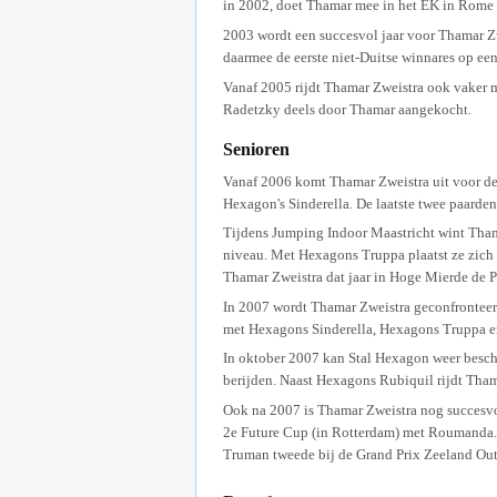
in 2002, doet Thamar mee in het EK in Rome e
2003 wordt een succesvol jaar voor Thamar Z
daarmee de eerste niet-Duitse winnares op ee
Vanaf 2005 rijdt Thamar Zweistra ook vaker m
Radetzky deels door Thamar aangekocht.
Senioren
Vanaf 2006 komt Thamar Zweistra uit voor de 
Hexagon's Sinderella. De laatste twee paarde
Tijdens Jumping Indoor Maastricht wint Tha
niveau. Met Hexagons Truppa plaatst ze zich
Thamar Zweistra dat jaar in Hoge Mierde de 
In 2007 wordt Thamar Zweistra geconfronteerd
met Hexagons Sinderella, Hexagons Truppa en
In oktober 2007 kan Stal Hexagon weer besch
berijden. Naast Hexagons Rubiquil rijdt Th
Ook na 2007 is Thamar Zweistra nog succesvol.
2e Future Cup (in Rotterdam) met Roumanda. I
Truman tweede bij de Grand Prix Zeeland Outd