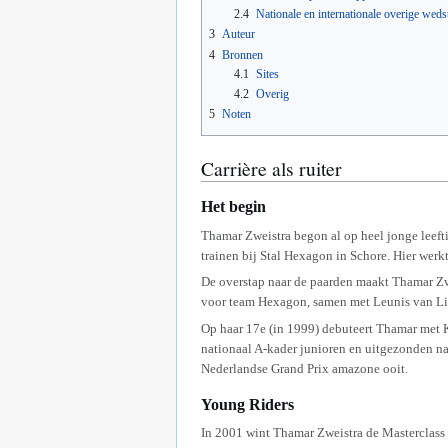
2.4
Nationale en internationale overige weds
3
Auteur
4
Bronnen
4.1
Sites
4.2
Overig
5
Noten
Carrière als ruiter
Het begin
Thamar Zweistra begon al op heel jonge leefti
trainen bij Stal Hexagon in Schore. Hier werkt
De overstap naar de paarden maakt Thamar Zweis
voor team Hexagon, samen met Leunis van Liere
Op haar 17e (in 1999) debuteert Thamar met Ky
nationaal A-kader junioren en uitgezonden na
Nederlandse Grand Prix amazone ooit.
Young Riders
In 2001 wint Thamar Zweistra de Masterclass 