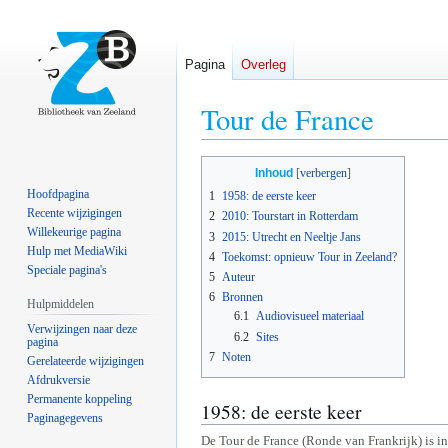
Pagina
Overleg
Tour de France
Naar
Naar
Inhoud
navigatie
zoeken
Hoofdpagina
1
1958: de eerste keer
springen
springen
Recente wijzigingen
2
2010: Tourstart in Rotterdam
Willekeurige pagina
3
2015: Utrecht en Neeltje Jans
Hulp met MediaWiki
4
Toekomst: opnieuw Tour in Zeeland?
Speciale pagina's
5
Auteur
6
Bronnen
Hulpmiddelen
6.1
Audiovisueel materiaal
Verwijzingen naar deze
6.2
Sites
pagina
7
Noten
Gerelateerde wijzigingen
Afdrukversie
Permanente koppeling
1958: de eerste keer
Paginagegevens
De Tour de France (Ronde van Frankrijk) is i