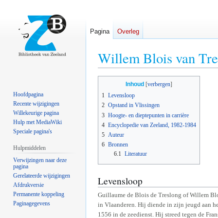
Pagina
Overleg
Willem Blois van Tre
Naar
Naar
Inhoud
navigatie
zoeken
Hoofdpagina
1
Levensloop
springen
springen
Recente wijzigingen
2
Opstand in Vlissingen
Willekeurige pagina
3
Hoogte- en dieptepunten in carrière
Hulp met MediaWiki
4
Encyclopedie van Zeeland, 1982-1984
Speciale pagina's
5
Auteur
6
Bronnen
Hulpmiddelen
6.1
Literatuur
Verwijzingen naar deze
pagina
Gerelateerde wijzigingen
Levensloop
Afdrukversie
Permanente koppeling
Guillaume de Blois de Treslong of Willem Bl
Paginagegevens
in Vlaanderen. Hij diende in zijn jeugd aan 
1556 in de zeedienst. Hij streed tegen de Fran