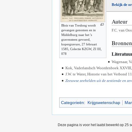
Bekijk de or
Auteur
Blois van Treslong wordt
F.C. van Oos
gevangen genomen en in
Middelburg naar het 's
gravensteen gevoerd,
Bronne
kopergravure, 27 februari
1585, Colectie KZGW, ZI III,
Literatuu
078
Wagenaar, Va
Kok, Vaderlandsch Woordenboek XXVIII,
J.W. te Water, Historie van het Verbond 11
Zeeuwse zeehelden uit de zestiende en ze
Categorieën
:
Krijgswetenschap
Mar
Deze pagina is voor het laatst bewerkt op 25 