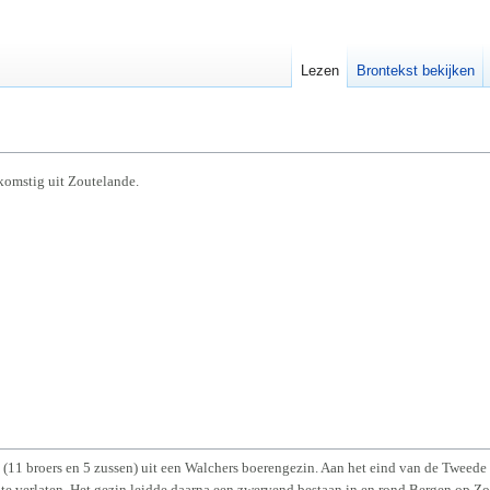
Lezen
Brontekst bekijken
komstig uit Zoutelande.
(11 broers en 5 zussen) uit een Walchers boerengezin. Aan het eind van de Tweed
 verlaten. Het gezin leidde daarna een zwervend bestaan in en rond Bergen op Z