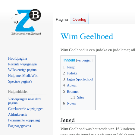
Pagina
Overleg
Wim Geelhoed
Naar
Naar
Wim Geelhoed is een judoka en judoleraar, af
navigatie
zoeken
Hoofdpagina
Inhoud
springen
springen
Recente wijzigingen
1
Jeugd
Willekeurige pagina
2
Judoka
Hulp met MediaWiki
3
Eigen Sportschool
Speciale pagina's
4
Auteur
5
Bronnen
Hulpmiddelen
5.1
Sites
Verwijzingen naar deze
pagina
6
Noten
Gerelateerde wijzigingen
Afdrukversie
Jeugd
Permanente koppeling
Paginagegevens
Wim Geelhoed was het zesde van 16 kinderen 
vanwege de inundatie gedwongen Walcheren te