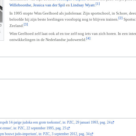
[1]
Willeboordse
,
Jessica van der Spil
en
Lindsay Wyatt
.
In 1995 stopte Wim Geelhoed als judoleraar. Zijn sportschool, in Schore, de
[2]
beloofde hij zijn beste leerlingen voorlopig nog te blijven trainen.
Sportsch
[3]
Zeeland.
.
Wim Geelhoed zelf laat ook af en toe zelf nog iets van zich horen. In een in
[4]
ontwikkelingen in de Nederlandse judowereld.
elt 14-jarige judoka een grote toekomst', in: PZC, 29 januari 1993, pag. 24
 ermee', in: PZC, 22 september 1995, pag. 25
en bouwt judo-imperium', in: PZC, 3 september 2012, pag. 34