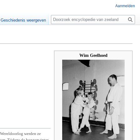
Aanmelden
Z
o
Geschiedenis weergeven
e
k
e
n
Wim Geelhoed
e Wereldoorlog werden ze
oom. Tijdens de hongerwinter