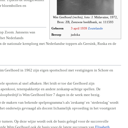
er bloembollen en
Wim Geelhoed (rechts),
foto: J. Midavaine, 1972,
Bron: ZB, Zeeuwse beeldbank, nr. 111593
Geboren
3 april
1939
Zoutelande
n op Zoom. Janssens was
Beroep
judoka
j het Nederlands
n de nationale kernploeg met Nederlandse toppers als Geesink, Ruska en de
 Wim Geelhoed in 1962 zijn eigen sportschool met vestigingen in Schore en
 sporters al snel afhaken. Het leidt er toe dat Geelhoed zijn
s apenkooi, tenenpakkertje en andere zeskamp-achtige spellen. De
 sloopbedrijf is Wim Geelhoed hier 7 dagen in de week mee bezig.
r de makers van bekende spelprogramma’s als 'zeskamp' en ‘stedenslag’ wordt
 het onderwijs gevraagd als docent lichamelijk opvoeding in het voortgezet
e turners. Op deze wijze wordt ook de basis gelegd voor de succesvolle
 legde Wim Geelhoed ook de basis voor de latere successen van
Elisabeth