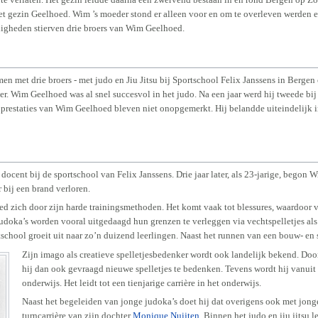
het gezin Geelhoed. Wim ’s moeder stond er alleen voor en om te overleven werden 
igheden stierven drie broers van Wim Geelhoed.
n met drie broers - met judo en Jiu Jitsu bij Sportschool Felix Janssens in Berge
er. Wim Geelhoed was al snel succesvol in het judo. Na een jaar werd hij tweede bi
prestaties van Wim Geelhoed bleven niet onopgemerkt. Hij belandde uiteindelijk i
docent bij de sportschool van Felix Janssens. Drie jaar later, als 23-jarige, begon
r bij een brand verloren.
zich door zijn harde trainingsmethoden. Het komt vaak tot blessures, waardoor vele
udoka’s worden vooral uitgedaagd hun grenzen te verleggen via vechtspelletjes al
school groeit uit naar zo’n duizend leerlingen. Naast het runnen van een bouw- en
Zijn imago als creatieve spelletjesbedenker wordt ook landelijk bekend. Doo
hij dan ook gevraagd nieuwe spelletjes te bedenken. Tevens wordt hij vanuit
onderwijs. Het leidt tot een tienjarige carrière in het onderwijs.
Naast het begeleiden van jonge judoka’s doet hij dat overigens ook met jong
turncarrière van zijn dochter
Monique Nuijten
. Binnen het judo en jiu jitsu