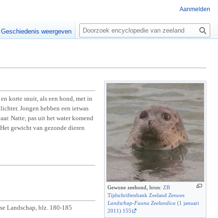
Aanmelden
Z
o
Geschiedenis weergeven
e
k
e
n
 korte snuit, als een hond, met in
 lichter. Jongen hebben een ietwas
aar. Natte, pas uit het water komend
 Het gewicht van gezonde dieren
Gewone zeehond, bron:
ZB
Tijdschriftenbank Zeeland
Zeeuws
Landschap-Fauna Zeelandica
(1 januari
se Landschap, blz. 180-185
2011) 155