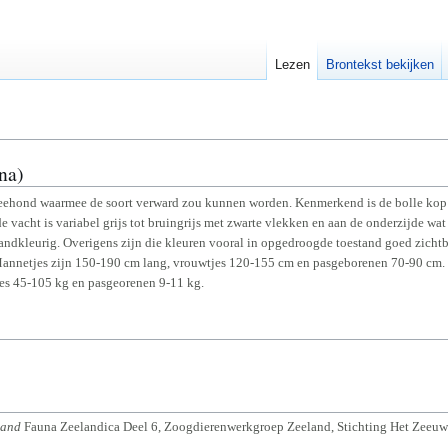
Lezen
Brontekst bekijken
na)
eehond waarmee de soort verward zou kunnen worden. Kenmerkend is de bolle kop en
 vacht is variabel grijs tot bruingrijs met zwarte vlekken en aan de onderzijde wat
andkleurig. Overigens zijn die kleuren vooral in opgedroogde toestand goed zichtb
Mannetjes zijn 150-190 cm lang, vrouwtjes 120-155 cm en pasgeborenen 70-90 cm.
jes 45-105 kg en pasgeorenen 9-11 kg.
land
Fauna Zeelandica Deel 6, Zoogdierenwerkgroep Zeeland, Stichting Het Zeeuw