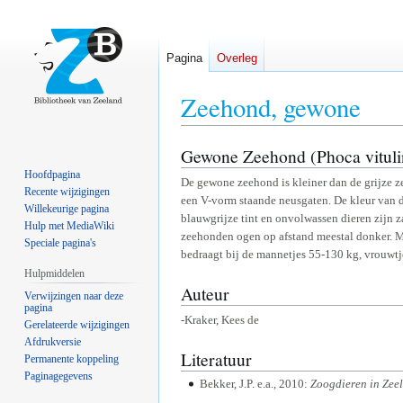
Pagina
Overleg
Zeehond, gewone
Gewone Zeehond (Phoca vituli
Naar
Naar
navigatie
zoeken
Hoofdpagina
De gewone zeehond is kleiner dan de grijze z
springen
springen
Recente wijzigingen
een V-vorm staande neusgaten. De kleur van de
Willekeurige pagina
blauwgrijze tint en onvolwassen dieren zijn z
Hulp met MediaWiki
zeehonden ogen op afstand meestal donker. 
Speciale pagina's
bedraagt bij de mannetjes 55-130 kg, vrouwt
Hulpmiddelen
Auteur
Verwijzingen naar deze
pagina
-Kraker, Kees de
Gerelateerde wijzigingen
Afdrukversie
Literatuur
Permanente koppeling
Paginagegevens
Bekker, J.P. e.a., 2010:
Zoogdieren in Zee