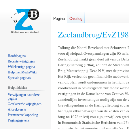
Pagina
Overleg
Zeelandbrug/EvZ198
Naar
Naar
Tolbrug die Noord-Beveland met Schouwen-Dui
voor rijwielpad. Overspanningen zijn 95 m l
navigatie
zoeken
Hoofdpagina
Zeelandbrug maakt geen deel uit van de Delt
springen
springen
Recente wijzigingen
Haringvlietbrug (1964), zouden de Staten van
Willekeurige pagina
Brug Maatschappij. Deze N.V., met de provinci
Hulp met MediaWiki
Het Rijk verleende geen financiële medewerkin
Speciale pagina's
van dit plan wordt ondernomen in het licht va
Hulpmiddelen
voorbehoud in bevestigende zin' moest worde
vestigingen in de Kanaalzone van Zeeuws-Vla
Verwijzingen naar deze
pagina
aanzienlijke investeringen nodig zijn om de v
Gerelateerde wijzigingen
Grevelingendam en de Haringvlietbrug zou aa
Afdrukversie
het tegen elkaar afwegen van de kosten van e
Permanente koppeling
brug na 1978 tolvrij zou zijn, terwijl een gra
Paginagegevens
In Economisch Statistische Berichten van 27 
conclusie dat het verantwoord zou zijn 'van 