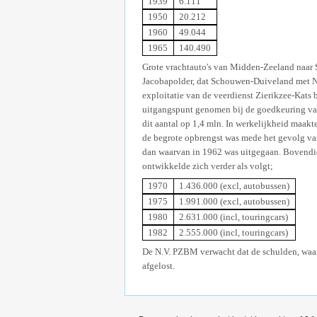
1939
6.111
1950
20.212
1960
49.044
1965
140.490
Grote vrachtauto's van Midden-Zeeland naar 
Jacobapolder, dat Schouwen-Duiveland met No
exploitatie van de veerdienst Zierikzee-Kats 
uitgangspunt genomen bij de goedkeuring van
dit aantal op 1,4 mln. In werkelijkheid maakt
de begrote opbrengst was mede het gevolg van 
dan waarvan in 1962 was uitgegaan. Bovendi
ontwikkelde zich verder als volgt;
1970
1.436.000 (excl, autobussen)
1975
1.991.000 (excl, autobussen)
1980
2.631.000 (incl, touringcars)
1982
2.555.000 (incl, touringcars)
De N.V. PZBM verwacht dat de schulden, waaro
afgelost.