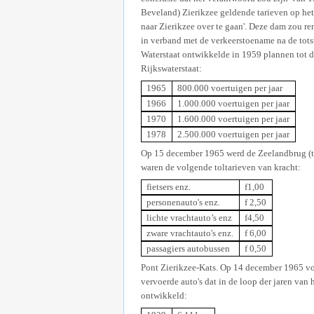
Beveland) Zierikzee geldende tarieven op he
naar Zierikzee over te gaan'. Deze dam zou re
in verband met de verkeerstoename na de tots
Waterstaat ontwikkelde in 1959 plannen tot d
Rijkswaterstaat:
1965
800.000 voertuigen per jaar
1966
1.000.000 voertuigen per jaar
1970
1.600.000 voertuigen per jaar
1978
2.500.000 voertuigen per jaar
Op 15 december 1965 werd de Zeelandbrug (t
waren de volgende toltarieven van kracht:
fietsers enz.
f1,00
personenauto's enz.
f 2,50
lichte vrachtauto’s enz
f4,50
zware vrachtauto's enz.
f 6,00
passagiers autobussen
f 0,50
Pont Zierikzee-Kats. Op 14 december 1965 voer
vervoerde auto's dat in de loop der jaren van
ontwikkeld: