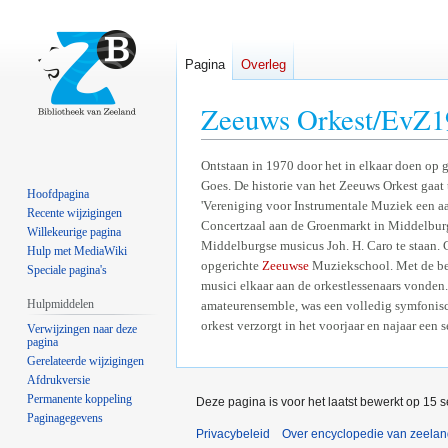
Pagina
Overleg
Zeeuws Orkest/EvZ1
Naar
Naar
Ontstaan in 1970 door het in elkaar doen op 
Goes. De historie van het Zeeuws Orkest gaat
navigatie
zoeken
Hoofdpagina
'Vereniging voor Instrumentale Muziek een aan
springen
springen
Recente wijzigingen
Concertzaal aan de Groenmarkt in Middelburg
Willekeurige pagina
Middelburgse musicus Joh. H. Caro te staan. C
Hulp met MediaWiki
opgerichte
Zeeuwse
Muziekschool. Met de beno
Speciale pagina's
musici elkaar aan de orkestlessenaars vonde
Hulpmiddelen
amateurensemble, was een volledig symfonisch
orkest verzorgt in het voorjaar en najaar een 
Verwijzingen naar deze
pagina
Gerelateerde wijzigingen
Afdrukversie
Permanente koppeling
Deze pagina is voor het laatst bewerkt op 15 
Paginagegevens
Privacybeleid
Over encyclopedie van zeela