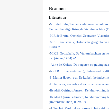
Bronnen
Literatuur
-
M.P. de Bruin, ‘Een en ander over de polder
Oudheidkundige Kring de Vier Ambachten (1
-
M.P. de Bruin, ‘Oostelijk Zeeuwsch-Vlaander
-
M.K.E. Gottschalk, Historische geografie van
1958).
-
M.K.E. Gottschalk, De Vier Ambachten en he
c.a. (Assen, 1984).
–
Adrie de Kraker, ‘De vergeten opgraving naa
-
Jan J.B. Kuipers (eindred.), Sluimerend in s
-
S. Muller Hzoon, e.a., De kerkelijke indeeli
-
J. Platteeuw, Zaamslag door de eeuwen heen 
-
Hendrik Quirinus Janssen, Kerkhervorming in
-
Hendrik Quirinus Janssen, Kerkhervorming te
(Rotterdam: 1856) II, 292.
–
J. Trachet, Verdronken dorpen in het zuidoo