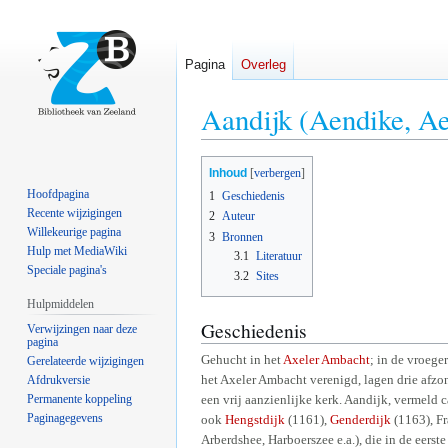
Pagina
Overleg
Aandijk (Aendike, Aen
Naar
Naar
Inhoud
navigatie
zoeken
Hoofdpagina
1
Geschiedenis
springen
springen
Recente wijzigingen
2
Auteur
Willekeurige pagina
3
Bronnen
Hulp met MediaWiki
3.1
Literatuur
Speciale pagina's
3.2
Sites
Hulpmiddelen
Geschiedenis
Verwijzingen naar deze
pagina
Gehucht in het
Axeler Ambacht
; in de vroeg
Gerelateerde wijzigingen
het Axeler Ambacht verenigd, lagen drie afzo
Afdrukversie
Permanente koppeling
een vrij aanzienlijke kerk. Aandijk, vermeld
Paginagegevens
ook
Hengstdijk
(1161),
Genderdijk
(1163), F
Arberdshee, Harboerszee e.a.), die in de eerst