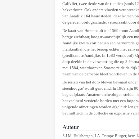
Calfvliet, twee derde van de tienden (sinds 
ha) verloren. Ook andere vloeden veroorzaakt
van Aandijk 164 haardsteden; deze komen ong
de geleden oorlogsschade, veroorzaakt door 
De kaart van Horenbault uit 1569 toont Aand
bergje zichtbaar, hoogstwaarschijnlijk een mot
Aandijke kwam kort nadien een hervormde gem
Frankenthal, die het beroep echter niet aanva
(predikant te Aandijke; in 1583 vermoord). Op
dorp deelde in de verwoesting die op 3 febru
mei 1584, waardoor van Staatse zijde de dijk 
naam van de parochie bleef voortleven in de
De resten van het dorp bleven bewaard onder 
steenhoogte’ wordt genoemd. In 1969 zijn 90 
begraafplaats. Amateur-archeologen stelden i
hoeveelheid versierde borden met een hoge v
volgende afmetingen worden afgeleid: lengte 3
bevindt zich in de collectie en expositie va
Auteur
S.J.M. Hulsbergen, J.A. Trimpe Burger, herz. J