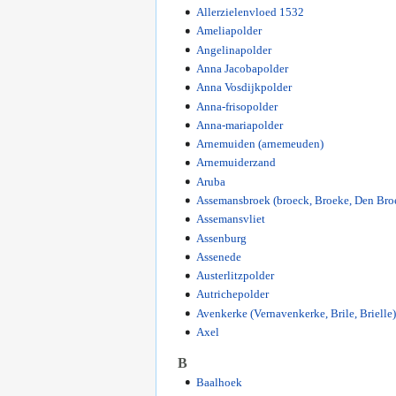
Allerzielenvloed 1532
Ameliapolder
Angelinapolder
Anna Jacobapolder
Anna Vosdijkpolder
Anna-frisopolder
Anna-mariapolder
Arnemuiden (arnemeuden)
Arnemuiderzand
Aruba
Assemansbroek (broeck, Broeke, Den Bro
Assemansvliet
Assenburg
Assenede
Austerlitzpolder
Autrichepolder
Avenkerke (Vernavenkerke, Brile, Brielle)
Axel
B
Baalhoek