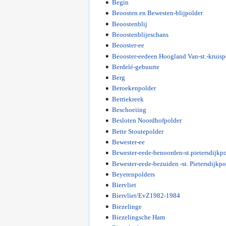
Begin
Beoosten en Bewesten-blijpolder
Beoostenblij
Beoostenblijeschans
Beooster-ee
Beooster-eedeen Hoogland Van-st.-kruisp
Berdelé-gebuurte
Berg
Beroekenpolder
Berriekreek
Beschoeiing
Besloten Noordhofpolder
Bette Stoutepolder
Bewester-ee
Bewester-eede-benoorden-st.pietersdijkp
Bewester-eede-bezuiden -st. Pietersdijkpo
Beyerenpolders
Biervliet
Biervliet/EvZ1982-1984
Biezelinge
Biezelingsche Ham