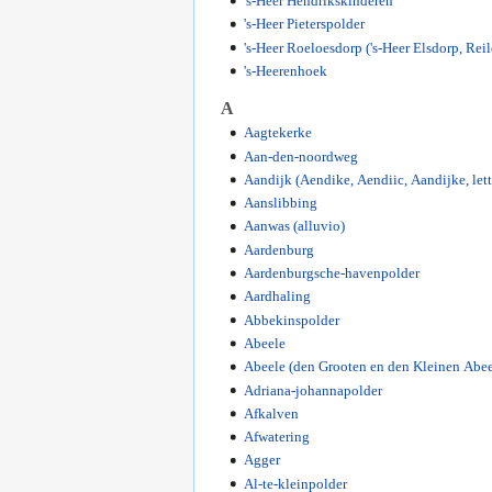
's-Heer Hendrikskinderen
's-Heer Pieterspolder
's-Heer Roeloesdorp ('s-Heer Elsdorp, Reil
's-Heerenhoek
A
Aagtekerke
Aan-den-noordweg
Aandijk (Aendike, Aendiic, Aandijke, lett
Aanslibbing
Aanwas (alluvio)
Aardenburg
Aardenburgsche-havenpolder
Aardhaling
Abbekinspolder
Abeele
Abeele (den Grooten en den Kleinen Abeel
Adriana-johannapolder
Afkalven
Afwatering
Agger
Al-te-kleinpolder