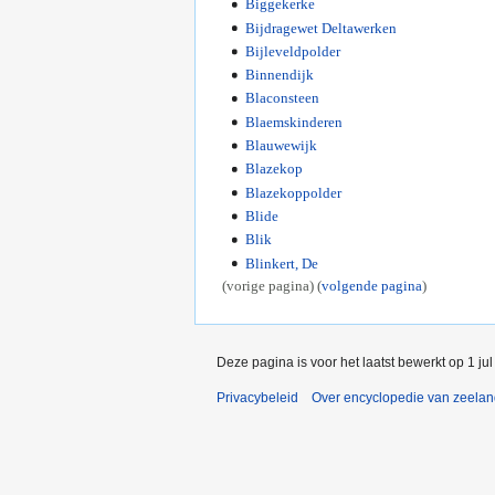
Biggekerke
Bijdragewet Deltawerken
Bijleveldpolder
Binnendijk
Blaconsteen
Blaemskinderen
Blauwewijk
Blazekop
Blazekoppolder
Blide
Blik
Blinkert, De
(vorige pagina) (
volgende pagina
)
Deze pagina is voor het laatst bewerkt op 1 ju
Privacybeleid
Over encyclopedie van zeela