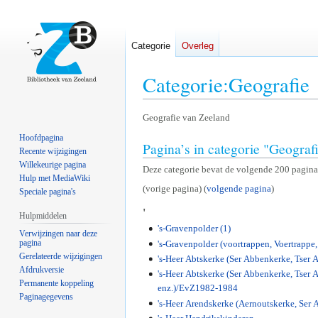
Categorie
Overleg
Categorie
:
Geografie
Naar
Naar
Geografie van Zeeland
navigatie
zoeken
Hoofdpagina
Pagina’s in categorie "Geograf
springen
springen
Recente wijzigingen
Willekeurige pagina
Deze categorie bevat de volgende 200 pagina’s
Hulp met MediaWiki
(vorige pagina) (
volgende pagina
)
Speciale pagina's
'
Hulpmiddelen
's-Gravenpolder (1)
Verwijzingen naar deze
pagina
's-Gravenpolder (voortrappen, Voertrappe, 
Gerelateerde wijzigingen
's-Heer Abtskerke (Ser Abbenkerke, Tser A
Afdrukversie
's-Heer Abtskerke (Ser Abbenkerke, Tser A
Permanente koppeling
enz.)/EvZ1982-1984
Paginagegevens
's-Heer Arendskerke (Aernoutskerke, Ser A