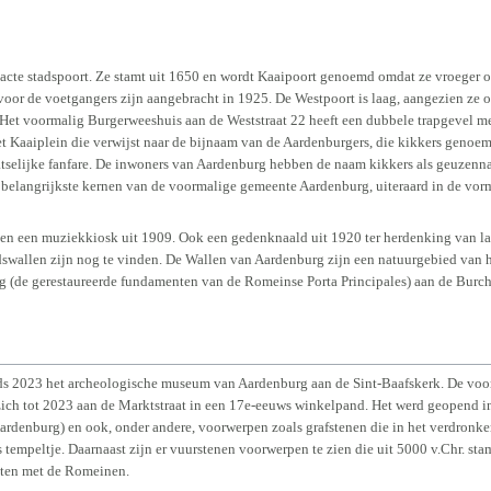
ntacte stadspoort. Ze stamt uit 1650 en wordt Kaaipoort genoemd omdat ze vroeger
or de voetgangers zijn aangebracht in 1925. De Westpoort is laag, aangezien ze o
Het voormalig Burgerweeshuis aan de Weststraat 22 heeft een dubbele trapgevel m
et Kaaiplein die verwijst naar de bijnaam van de Aardenburgers, die kikkers geno
atselijke fanfare. De inwoners van Aardenburg hebben de naam kikkers als geuze
e belangrijkste kernen van de voormalige gemeente Aardenburg, uiteraard in de v
 en een muziekkiosk uit 1909. Ook een gedenknaald uit 1920 ter herdenking van 
swallen zijn nog te vinden. De Wallen van Aardenburg zijn een natuurgebied van
 (de gerestaureerde fundamenten van de Romeinse Porta Principales) aan de Burcht
s 2023 het archeologische museum van Aardenburg aan de Sint-Baafskerk. De voor
h tot 2023 aan de Marktstraat in een 17e-eeuws winkelpand. Het werd geopend in
Aardenburg) en ook, onder andere, voorwerpen zoals grafstenen die in het verdron
tempeltje. Daarnaast zijn er vuurstenen voorwerpen te zien die uit 5000 v.Chr. stam
hten met de Romeinen.