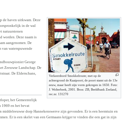
 op de haven uitkwam. Deze
orspronkelijk in de wal
et natuurstenen
emd worden. Deze naam is
nnaam aangenomen. De
orm van waterspuwende
landbouwpionier George
 het Zeeuwse Landschap. De
straat. De Elderschans,
Verkeersbord Smokkelroute; met op de
achtergrond de Kaaipoort; de poort stamt uit de 13e
eeuw, maar heeft zijn vorm gekregen in 1650. Foto:
J. Wolterbeek, 2001. Bron: ZB, Beeldbank Zeeland,
rec.nr. 131270
loper, het Gemeentelijk
 1969 en het bevat
ken middeleeuwse dorp Hannekenswerve zijn gevonden. Er is een heemtuin en
men. Er is een skelet van een Germaans krijger te vinden die een gat in zijn