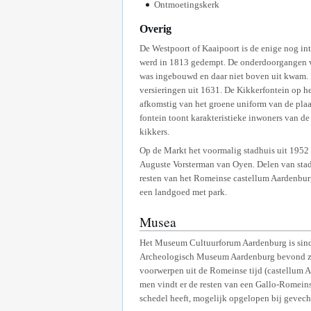
Ontmoetingskerk
Overig
De Westpoort of Kaaipoort is de enige nog i
werd in 1813 gedempt. De onderdoorgangen vo
was ingebouwd en daar niet boven uit kwam. 
versieringen uit 1631. De Kikkerfontein op h
afkomstig van het groene uniform van de pla
fontein toont karakteristieke inwoners van d
kikkers.
Op de Markt het voormalig stadhuis uit 1952
Auguste Vorsterman van Oyen. Delen van stad
resten van het Romeinse castellum Aardenburg
een landgoed met park.
Musea
Het Museum Cultuurforum Aardenburg is sind
Archeologisch Museum Aardenburg bevond zic
voorwerpen uit de Romeinse tijd (castellum 
men vindt er de resten van een Gallo-Romeins 
schedel heeft, mogelijk opgelopen bij gevec