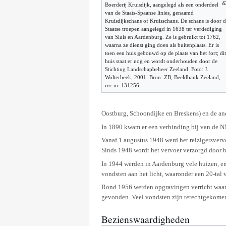
Boerderij Kruisdijk, aangelegd als een onderdeel
van de Staats-Spaanse linies, genaamd
Kruisdijkschans of Kruisschans. De schans is door 
Staatse troepen aangelegd in 1638 ter verdediging
van Sluis en Aardenburg. Ze is gebruikt tot 1762,
waarna ze dienst ging doen als buitenplaats. Er is
toen een huis gebouwd op de plaats van het fort; dit
huis staat er nog en wordt onderhouden door de
Stichting Landschapbeheer Zeeland. Foto: J.
Wolterbeek, 2001. Bron: ZB, Beeldbank Zeeland,
rec.nr. 131256
Oostburg, Schoondijke en Breskens) en de an
In 1890 kwam er een verbinding bij van de N
Vanaf 1 augustus 1948 werd het reizigersver
Sinds 1948 wordt het vervoer verzorgd door 
In 1944 werden in Aardenburg vele huizen, en
vondsten aan het licht, waaronder een 20-tal 
Rond 1956 werden opgravingen verricht waarb
gevonden. Veel vondsten zijn terechtgekome
Bezienswaardigheden