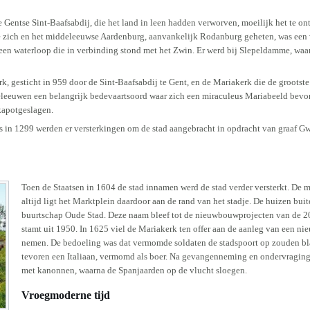
entse Sint-Baafsabdij, die het land in leen hadden verworven, moeilijk het te on
 zich en het middeleeuwse Aardenburg, aanvankelijk Rodanburg geheten, was een 
een waterloop die in verbinding stond met het Zwin. Er werd bij Slepeldamme, wa
, gesticht in 959 door de Sint-Baafsabdij te Gent, en de Mariakerk die de grootste
leeuwen een belangrijk bedevaartsoord waar zich een miraculeus Mariabeeld bevo
kapotgeslagen.
s in 1299 werden er versterkingen om de stad aangebracht in opdracht van graaf G
Toen de Staatsen in 1604 de stad innamen werd de stad verder versterkt. De 
altijd ligt het Marktplein daardoor aan de rand van het stadje. De huizen bu
buurtschap Oude Stad. Deze naam bleef tot de nieuwbouwprojecten van de 20s
stamt uit 1950. In 1625 viel de Mariakerk ten offer aan de aanleg van een nie
nemen. De bedoeling was dat vermomde soldaten de stadspoort op zouden blaz
tevoren een Italiaan, vermomd als boer. Na gevangenneming en ondervraging 
met kanonnen, waarna de Spanjaarden op de vlucht sloegen.
Vroegmoderne tijd