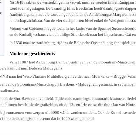
Na 1648 raakten de versterkingen in verval, maar ze werden in het Rampjaar 
werd toen afgeslagen. De vaandrig Elias Beeckman heeft daarbij grote dapp
de
Aardenburg, kan met ere worden genoemd en de Aardenburgse Margaretha San
landschap zichtbaar. Van de vier stadspoorten bleef enkel de Westpoort besta
Menno van Coehoorn legde toen, in het kader van de Spaanse Successieoorlog
en de Kruisdijkschans via de huidige Stierskreek naar het Lapscheurse Gat en
In 1830 maakte Aardenburg, tijdens de Belgische Opstand, nog een tijdelijk
Moderne geschiedenis
Vanaf 1887 had Aardenburg tramverbindingen van de Stoomtram-Maatschappij
dere kant uit naar Eede en Maldegem).
MVB naar het West-Vlaamse Middelburg en verder naar Moerkerke – Brugge. Vanaf 
voer van de Stoomtram-Maatschappij Breskens - Maldeghem gestaakt, in september
busdiensten.
 ook de Sint-Bavokerk, vernield. Tijdens de naoorlogse restauratie kwamen aller
van binnen beschilderde grafkelders uit de 13e en 14e eeuw, die door Jan van Hinte 
ij vuurstenen voorwerpen uit 5000 v.Chr. werden ontdekt. Ook de Romeinse neder
n in het archeologisch museum dat in 1969 werd geopend.