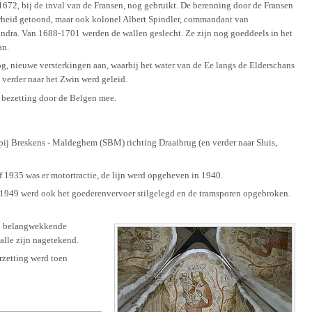
1672, bij de inval van de Fransen, nog gebruikt. De berenning door de Fransen
erheid getoond, maar ook kolonel Albert Spindler, commandant van
dra. Van 1688-1701 werden de wallen geslecht. Ze zijn nog goeddeels in het
an.
, nieuwe versterkingen aan, waarbij het water van de Ee langs de Elderschans
 verder naar het Zwin werd geleid.
e bezetting door de Belgen mee.
 Breskens - Maldeghem (SBM) richting Draaibrug (en verder naar Sluis,
1935 was er motortractie, de lijn werd opgeheven in 1940.
 1949 werd ook het goederenvervoer stilgelegd en de tramsporen opgebroken.
lei belangwekkende
alle zijn nagetekend.
zetting werd toen