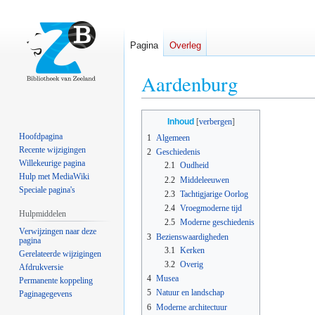
Pagina
Overleg
Aardenburg
Naar
Naar
Inhoud
navigatie
zoeken
Hoofdpagina
1
Algemeen
springen
springen
Recente wijzigingen
2
Geschiedenis
Willekeurige pagina
2.1
Oudheid
Hulp met MediaWiki
2.2
Middeleeuwen
Speciale pagina's
2.3
Tachtigjarige Oorlog
2.4
Vroegmoderne tijd
Hulpmiddelen
2.5
Moderne geschiedenis
Verwijzingen naar deze
3
Bezienswaardigheden
pagina
3.1
Kerken
Gerelateerde wijzigingen
3.2
Overig
Afdrukversie
4
Musea
Permanente koppeling
5
Natuur en landschap
Paginagegevens
6
Moderne architectuur