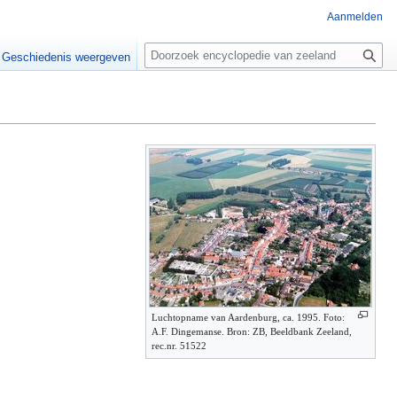
Aanmelden
Z
o
Geschiedenis weergeven
e
k
e
n
Luchtopname van Aardenburg, ca. 1995. Foto:
A.F. Dingemanse. Bron: ZB, Beeldbank Zeeland,
rec.nr. 51522