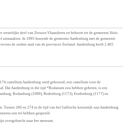
t westelijke deel van Zeeuws-Vlaanderen en behoort tot de gemeente Sluis.
el uitmaakten. In 1995 fuseerde de gemeente Aardenburg met de gemeente
 tevens de oudste stad van de provincie Zeeland. Aardenburg heeft 2.465
a 174 castellum Aardenburg werd gebouwd, een castellum voor de
gaf. Dat Aardenburg in die tijd *Rodanum zou hebben geheten, is een
anburg, Rodanburg (1089), Redenborg (1173), Eerdenburg (1177) en
ren. Tussen 260 en 274 in de tijd van het Gallische keizerrijk was Aardenburg
veneens een rol hebben gespeeld.
zijn overgebracht naar het museum.