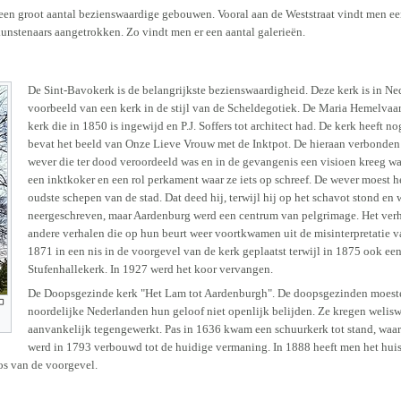
 een groot aantal bezienswaardige gebouwen. Vooral aan de Weststraat vindt men ee
 kunstenaars aangetrokken. Zo vindt men er een aantal galerieën.
De Sint-Bavokerk is de belangrijkste bezienswaardigheid. Deze kerk is in N
voorbeeld van een kerk in de stijl van de Scheldegotiek. De Maria Hemelvaar
kerk die in 1850 is ingewijd en P.J. Soffers tot architect had. De kerk heeft no
bevat het beeld van Onze Lieve Vrouw met de Inktpot. De hieraan verbonden
wever die ter dood veroordeeld was en in de gevangenis een visioen kreeg w
een inktkoker en een rol perkament waar ze iets op schreef. De wever moest 
oudste schepen van de stad. Dat deed hij, terwijl hij op het schavot stond e
neergeschreven, maar Aardenburg werd een centrum van pelgrimage. Het verhaa
andere verhalen die op hun beurt weer voortkwamen uit de misinterpretatie v
1871 in een nis in de voorgevel van de kerk geplaatst terwijl in 1875 ook ee
Stufenhallekerk. In 1927 werd het koor vervangen.
De Doopsgezinde kerk "Het Lam tot Aardenburgh". De doopsgezinden moesten
noordelijke Nederlanden hun geloof niet openlijk belijden. Ze kregen welis
aanvankelijk tegengewerkt. Pas in 1636 kwam een schuurkerk tot stand, waar
werd in 1793 verbouwd tot de huidige vermaning. In 1888 heeft men het hui
os van de voorgevel.