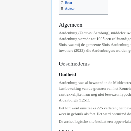
7
Bron
8
Auteur
Algemeen
Aardenburg (Zeeuws: Aernburg), middeleeuws R
Aardenburg vormde tot 1995 een zelfstandige
Sluis, waarbij de gemeente Sluis-Aardenburg 
inwoners (2023), die Aardenburgers worden 
Geschiedenis
Oudheid
Aardenburg was al bewoond in de Middensteen
kustbewaking van de grenzen van het Romeinse
aantrekkelijke maar nog niet bewezen hypot
Ardenborgh (1251).
Het fort werd omstreeks 225 verlaten; het bewi
weer in gebruik als fort. Het werd ontruimd 
De archeologische site beslaat een oppervlakt