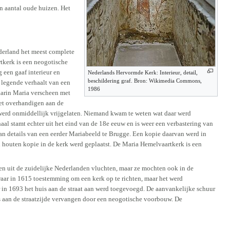
n aantal oude huizen. Het
ederland het meest complete
tkerk is een neogotische
g een gaaf interieur en
Nederlands Hervormde Kerk: Interieur, detail,
beschildering graf. Bron: Wikimedia Commons,
 legende verhaalt van een
1986
aarin Maria verscheen met
het overhandigen aan de
n werd onmiddellijk vrijgelaten. Niemand kwam te weten wat daar werd
l stamt echter uit het eind van de 18e eeuw en is weer een verbastering van
an details van een eerder Mariabeeld te Brugge. Een kopie daarvan werd in
n houten kopie in de kerk werd geplaatst. De Maria Hemelvaartkerk is een
 uit de zuidelijke Nederlanden vluchten, maar ze mochten ook in de
waar in 1615 toestemming om een kerk op te richten, maar het werd
 in 1693 het huis aan de straat aan werd toegevoegd. De aanvankelijke schuur
s aan de straatzijde vervangen door een neogotische voorbouw. De