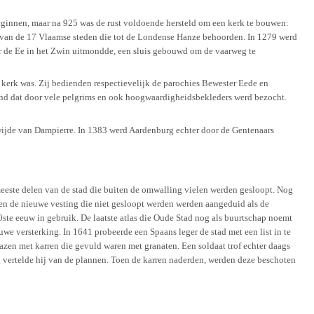
tginnen, maar na 925 was de rust voldoende hersteld om een kerk te bouwen:
van de 17 Vlaamse steden die tot de Londense Hanze behoorden. In 1279 werd
ar de Ee in het Zwin uitmondde, een sluis gebouwd om de vaarweg te
 kerk was. Zij bedienden respectievelijk de parochies Bewester Eede en
nd dat door vele pelgrims en ook hoogwaardigheidsbekleders werd bezocht.
wijde van Dampierre. In 1383 werd Aardenburg echter door de Gentenaars
meeste delen van de stad die buiten de omwalling vielen werden gesloopt. Nog
iten de nieuwe vesting die niet gesloopt werden werden aangeduid als de
te eeuw in gebruik. De laatste atlas die Oude Stad nog als buurtschap noemt
uwe versterking. In 1641 probeerde een Spaans leger de stad met een list in te
en met karren die gevuld waren met granaten. Een soldaat trof echter daags
vertelde hij van de plannen. Toen de karren naderden, werden deze beschoten