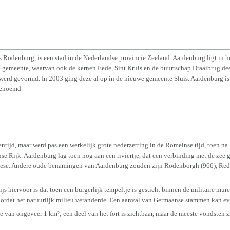
odenburg, is een stad in de Nederlandse provincie Zeeland. Aardenburg ligt in he
 gemeente, waarvan ook de kernen Eede, Sint Kruis en de buurtschap Draaibrug de
werd gevormd. In 2003 ging deze al op in de nieuwe gemeente Sluis. Aardenburg is
genoemd.
tijd, maar werd pas een werkelijk grote nederzetting in de Romeinse tijd, toen n
 Rijk. Aardenburg lag toen nog aan een riviertje, dat een verbinding met de zee 
hese. Andere oude benamingen van Aardenburg zouden zijn Rodenborgh (966), Red
js hiervoor is dat toen een burgerlijk tempeltje is gesticht binnen de militaire mu
doordat het natuurlijk milieu veranderde. Een aanval van Germaanse stammen kan e
e van ongeveer 1 km²; een deel van het fort is zichtbaar, maar de meeste vondsten 