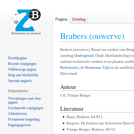
Pagina
Overleg
Brabers (ouwerve)
Naar
Naar
Brabers (ouwerve). Buurt ten zuiden van Bur
zandrug
Ondergrond
, Oude Duinlandschap) w
navigatie
zoeken
Hoofdpagina
cultuur-technische werken is ter plaatse oudhe
springen
springen
Recente wijzigingen
Prehistorie
), de
Romeinse Tijd
en de middelee
Willekeurige pagina
Duiveland.
Hulp met MediaWiki
Speciale pagina's
Auteur
Hulpmiddelen
J.A. Trimpe Burger
Verwijzingen naar deze
pagina
Literatuur
Gerelateerde wijzigingen
Afdrukversie
Braat, Brabers, 84-911.
Permanente koppeling
Kuipers, De bodem van Schouwen-Duivel
Paginagegevens
Trimpe Burger. Brabers, 40-53.