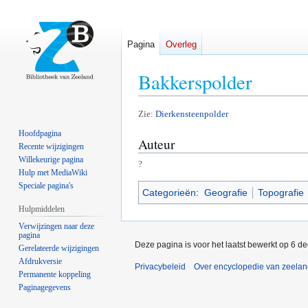
Pagina
Overleg
Bakkerspolder
Naar
Naar
Zie:
Dierkensteenpolder
navigatie
zoeken
Hoofdpagina
Auteur
springen
springen
Recente wijzigingen
Willekeurige pagina
?
Hulp met MediaWiki
Speciale pagina's
Categorieën
:
Geografie
Topografie
Hulpmiddelen
Verwijzingen naar deze
pagina
Deze pagina is voor het laatst bewerkt op 6 d
Gerelateerde wijzigingen
Afdrukversie
Privacybeleid
Over encyclopedie van zeela
Permanente koppeling
Paginagegevens