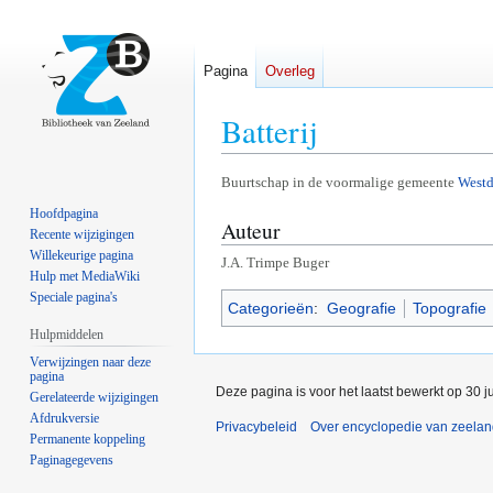
Pagina
Overleg
Batterij
Naar
Naar
Buurtschap in de voormalige gemeente
Westd
navigatie
zoeken
Hoofdpagina
Auteur
springen
springen
Recente wijzigingen
Willekeurige pagina
J.A. Trimpe Buger
Hulp met MediaWiki
Speciale pagina's
Categorieën
:
Geografie
Topografie
Hulpmiddelen
Verwijzingen naar deze
pagina
Deze pagina is voor het laatst bewerkt op 30 j
Gerelateerde wijzigingen
Afdrukversie
Privacybeleid
Over encyclopedie van zeela
Permanente koppeling
Paginagegevens