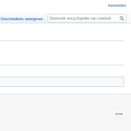
Aanmelden
Z
o
Geschiedenis weergeven
e
k
e
n