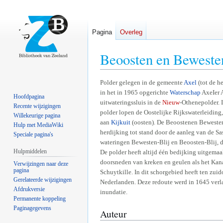
Pagina
Overleg
Beoosten en Bewesten
Naar
Naar
Polder gelegen in de gemeente
Axel
(tot de h
in het in 1965 opgerichte
Waterschap
AxeIer A
navigatie
zoeken
Hoofdpagina
uitwateringssluis in de
Nieuw
-Othenepolder. I
springen
springen
Recente wijzigingen
polder lopen de Oostelijke Rijkswaterleiding
Willekeurige pagina
aan
Kijkuit
(oosten). De Beoostenen Bewesten-
Hulp met MediaWiki
herdijking tot stand door de aanleg van de Sa
Speciale pagina's
wateringen Bewesten-Blij en Beoosten-Blij, d
Hulpmiddelen
De polder heeft altijd één bedijking uitgemaa
doorsneden van kreken en geulen als het Kan
Verwijzingen naar deze
pagina
Schuytkille. In dit schorgebied heeft ten z
Gerelateerde wijzigingen
Nederlanden. Deze redoute werd in 1645 verla
Afdrukversie
inundatie.
Permanente koppeling
Paginagegevens
Auteur