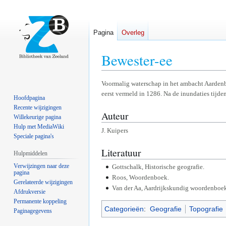
Pagina
Overleg
Bewester-ee
Naar
Naar
Voormalig waterschap in het ambacht Aardenb
eerst vermeld in 1286. Na de inundaties tijd
navigatie
zoeken
Hoofdpagina
springen
springen
Recente wijzigingen
Auteur
Willekeurige pagina
Hulp met MediaWiki
J. Kuipers
Speciale pagina's
Literatuur
Hulpmiddelen
Verwijzingen naar deze
Gottschalk, Historische geografie.
pagina
Roos, Woordenboek.
Gerelateerde wijzigingen
Van der Aa, Aardrijkskundig woordenboek
Afdrukversie
Permanente koppeling
Categorieën
:
Geografie
Topografie
Paginagegevens