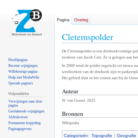
Pagina
Overleg
Cletemspolder
Naar
Naar
De Cletemspolder is een driehoekvormige pol
toedoen van Jacob Cats. Ze is gelegen aan he
navigatie
zoeken
Hoofdpagina
springen
springen
In 2000 werd de polder ingericht tot nieuw na
Recente wijzigingen
Willekeurige pagina
westhoeken van de driehoek zijn er parkeerpl
Hulp met MediaWiki
Het gebied sluit in het oosten aan bij de Groe
Speciale pagina's
Auteur
Hulpmiddelen
W. van Gorsel, 2025
Verwijzingen naar deze
pagina
Gerelateerde wijzigingen
Bronnen
Afdrukversie
Wikipedia
Permanente koppeling
Paginagegevens
Categorieën
:
Topografie
Geografie