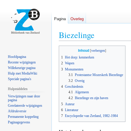
Pagina
Overleg
Biezelinge
Naar
Naar
Inhoud
navigatie
zoeken
Hoofdpagina
1
Het dorp: kenmerken
springen
springen
Recente wijzigingen
2
Wapen
Willekeurige pagina
3
Monumenten
Hulp met MediaWiki
3.1
Protestantse Mozeskerk Biezelinge
Speciale pagina's
3.2
Overig
4
Geschiedenis
Hulpmiddelen
4.1
Algemeen
Verwijzingen naar deze
4.2
Biezelinge en zijn haven
pagina
5
Auteur
Gerelateerde wijzigingen
6
Literatuur
Afdrukversie
7
Encyclopedie van Zeeland, 1982-1984
Permanente koppeling
Paginagegevens