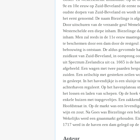
9e en 10e eeuw op Zuid-Beveland de eerste ne
oudste dorpen van Zuid-Beveland en wordt in 
het eerst genoemd. De naam Biezelinge is af
Door uitschuren van de verzande geul Wemeld
Westerschelde een diepe inham. Biezelinge da
inham. Men zal reeds in de 11e eeuw maatreg
te beschermen door een dam door de restgeul
bebouwing is ontstaan. De aldus gevormde ha
zuidkust van Zuid-Beveland, in oorsprong oo
uit Spectrum Zeelandica uit ca. 1665 is de h
afgebeeld. Een wagen met twee paarden bespa
zuiden. Een zeilschip met gestreken zeilen w
in gesleept. In het havendijkje is een sluisje 
achterhaven reguleert. Op het havenplateau st
het lossen en laden van schepen. Op de hoek 
enkele huizen met trapgeveltjes. Een zakkend
Hoofdstraat in. Op de markt was een levendi
wijn en zout. Na Goes was Biezelinge een bel
Wekelijks werd een graanmarkt gehouden. Ei
1717 werd in de haven een dam gelegd op de 
Auteur