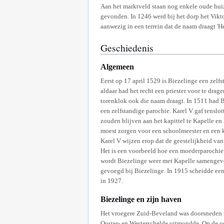
Aan het marktveld staan nog enkele oude huiz
gevonden. In 1246 werd bij het dorp het Vikt
aanwezig in een terrein dat de naam draagt 'He
Geschiedenis
Algemeen
Eerst op 17 april 1529 is Biezelinge een zelf
aldaar had het recht een priester voor te dra
torenklok ook die naam draagt. In 1511 had
een zelfstandige parochie. Karel V gaf tenslo
zouden blijven aan het kapittel te Kapelle en
moest zorgen voor een schoolmeester en een k
Karel V wijzen erop dat de geestelijkheid van
Het is een voorbeeld hoe een moederparochie z
wordt Biezelinge weer met Kapelle samengevoe
gevoegd bij Biezelinge. In 1915 scheidde een 
in 1927.
Biezelinge en zijn haven
Het vroegere Zuid-Beveland was doorsneden m
Ooster- en Westerschelde uitmondde. Op de oe