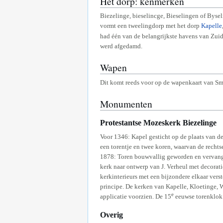
Het dorp: kenmerken
Biezelinge, bieselincge, Bieselingen of Bys
vormt een tweelingdorp met het dorp
Kapelle
had één van de belangrijkste havens van Zuid
werd afgedamd.
Wapen
Dit komt reeds voor op de wapenkaart van Smal
Monumenten
Protestantse Mozeskerk Biezelinge
Voor 1346: Kapel gesticht op de plaats van d
een torentje en twee koren, waarvan de recht
1878: Toren bouwvallig geworden en vervang
kerk naar ontwerp van J. Verheul met decorati
kerkinterieurs met een bijzondere elkaar ver
principe. De kerken van Kapelle, Kloetinge,
e
applicatie voorzien. De 15
eeuwse torenklok 
Overig