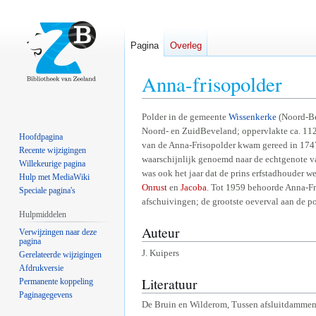
Pagina
Overleg
Anna-frisopolder
Naar
Naar
Polder in de gemeente
Wissenkerke
(Noord-Be
Noord- en ZuidBeveland; oppervlakte ca. 112 
navigatie
zoeken
Hoofdpagina
van de Anna-Frisopolder kwam gereed in 1747 
springen
springen
Recente wijzigingen
waarschijnlijk genoemd naar de echtgenote va
Willekeurige pagina
was ook het jaar dat de prins erfstadhouder 
Hulp met MediaWiki
Onrust
en
Jacoba
. Tot 1959 behoorde Anna-Fri
Speciale pagina's
afschuivingen; de grootste oeverval aan de p
Hulpmiddelen
Auteur
Verwijzingen naar deze
pagina
J. Kuipers
Gerelateerde wijzigingen
Afdrukversie
Literatuur
Permanente koppeling
Paginagegevens
De Bruin en Wilderom, Tussen afsluitdammen