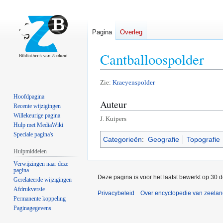
Pagina
Overleg
Cantballoospolder
Naar
Naar
Zie:
Kraeyenspolder
navigatie
zoeken
Hoofdpagina
Auteur
springen
springen
Recente wijzigingen
Willekeurige pagina
J. Kuipers
Hulp met MediaWiki
Speciale pagina's
Categorieën
:
Geografie
Topografie
Hulpmiddelen
Verwijzingen naar deze
pagina
Deze pagina is voor het laatst bewerkt op 30 
Gerelateerde wijzigingen
Afdrukversie
Privacybeleid
Over encyclopedie van zeela
Permanente koppeling
Paginagegevens