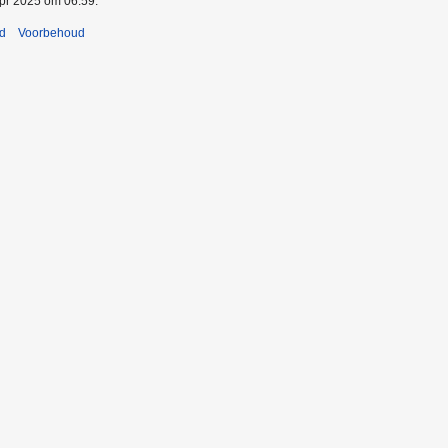
apr 2025 om 06:59.
nd
Voorbehoud