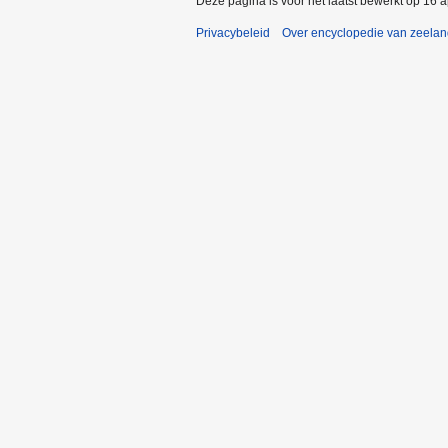
Deze pagina is voor het laatst bewerkt op 16 
Privacybeleid
Over encyclopedie van zeela