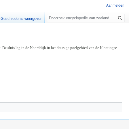
Aanmelden
Z
o
Geschiedenis weergeven
e
k
e
n
 De sluis lag in de Noorddijk in het drassige poelgebied van de Kloetingse