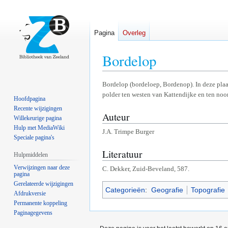
Pagina
Overleg
Bordelop
Naar
Naar
Bordelop (bordeloep, Bordenop). In deze plaa
polder ten westen van Kattendijke en ten no
navigatie
zoeken
Hoofdpagina
springen
springen
Recente wijzigingen
Auteur
Willekeurige pagina
Hulp met MediaWiki
J.A. Trimpe Burger
Speciale pagina's
Literatuur
Hulpmiddelen
Verwijzingen naar deze
C. Dekker, Zuid-Beveland, 587.
pagina
Gerelateerde wijzigingen
Categorieën
:
Geografie
Topografie
Afdrukversie
Permanente koppeling
Paginagegevens