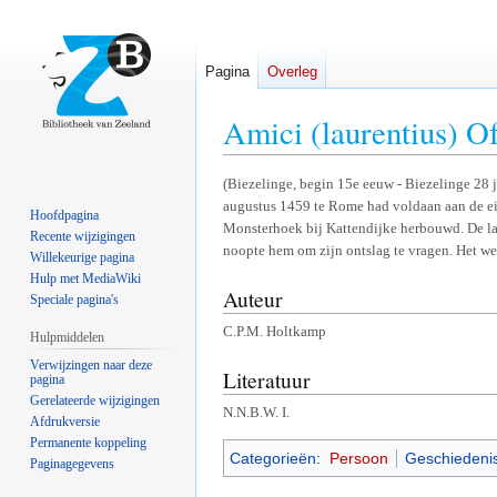
Pagina
Overleg
Amici (laurentius) O
Naar
Naar
(Biezelinge, begin 15e eeuw - Biezelinge 28 j
augustus 1459 te Rome had voldaan aan de ei
navigatie
zoeken
Hoofdpagina
Monsterhoek bij Kattendijke herbouwd. De laat
springen
springen
Recente wijzigingen
noopte hem om zijn ontslag te vragen. Het we
Willekeurige pagina
Hulp met MediaWiki
Auteur
Speciale pagina's
C.P.M. Holtkamp
Hulpmiddelen
Verwijzingen naar deze
Literatuur
pagina
Gerelateerde wijzigingen
N.N.B.W. I.
Afdrukversie
Permanente koppeling
Categorieën
:
Persoon
Geschiedeni
Paginagegevens