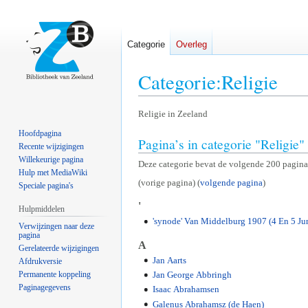
Categorie
Overleg
Categorie
:
Religie
Naar
Naar
Religie in Zeeland
navigatie
zoeken
Hoofdpagina
Pagina’s in categorie "Religie"
springen
springen
Recente wijzigingen
Willekeurige pagina
Deze categorie bevat de volgende 200 pagina’s
Hulp met MediaWiki
(vorige pagina) (
volgende pagina
)
Speciale pagina's
'
Hulpmiddelen
'synode' Van Middelburg 1907 (4 En 5 Ju
Verwijzingen naar deze
pagina
A
Gerelateerde wijzigingen
Jan Aarts
Afdrukversie
Permanente koppeling
Jan George Abbringh
Paginagegevens
Isaac Abrahamsen
Galenus Abrahamsz (de Haen)