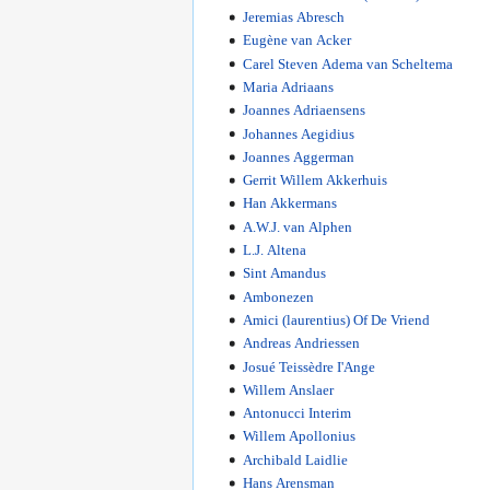
Jeremias Abresch
Eugène van Acker
Carel Steven Adema van Scheltema
Maria Adriaans
Joannes Adriaensens
Johannes Aegidius
Joannes Aggerman
Gerrit Willem Akkerhuis
Han Akkermans
A.W.J. van Alphen
L.J. Altena
Sint Amandus
Ambonezen
Amici (laurentius) Of De Vriend
Andreas Andriessen
Josué Teissèdre I'Ange
Willem Anslaer
Antonucci Interim
Willem Apollonius
Archibald Laidlie
Hans Arensman