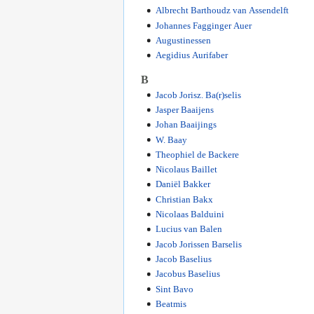
Albrecht Barthoudz van Assendelft
Johannes Fagginger Auer
Augustinessen
Aegidius Aurifaber
B
Jacob Jorisz. Ba(r)selis
Jasper Baaijens
Johan Baaijings
W. Baay
Theophiel de Backere
Nicolaus Baillet
Daniël Bakker
Christian Bakx
Nicolaas Balduini
Lucius van Balen
Jacob Jorissen Barselis
Jacob Baselius
Jacobus Baselius
Sint Bavo
Beatmis