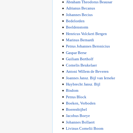
Abraham Theodorus Beausar
Adrianus Becanus
Johannes Becius
Bedelorden
Beeldenstorm
Henricus Volckeri Bergen
Marinus Bernardi
Petrus Johannes Beronicius
Gaspar Berse
Guiliam Bertholf
Cornelis Beukelaer
Antoni Willem de Beveren
Joannes Jansz. Bijl van Ierseke
Huybrecht Jansz. Bijl
Bisdom
Petrus Block
Boeken, Verboden
Boerenbijbel
Jacobus Boeye
Johannes Bollaert
Livinus Cornelii Boom