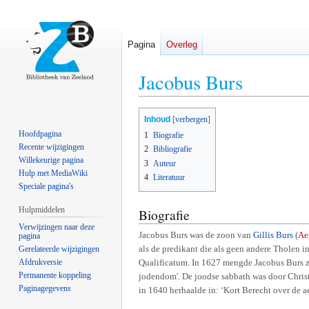
Pagina
Overleg
Jacobus Burs
Naar
Naar
Inhoud
navigatie
zoeken
Hoofdpagina
1
Biografie
springen
springen
Recente wijzigingen
2
Bibliografie
Willekeurige pagina
3
Auteur
Hulp met MediaWiki
4
Literatuur
Speciale pagina's
Hulpmiddelen
Biografie
Verwijzingen naar deze
Jacobus Burs was de zoon van
Gillis Burs
(
Ae
pagina
als de predikant die als geen andere Tholen 
Gerelateerde wijzigingen
Afdrukversie
Qualificatum. In 1627 mengde Jacobus Burs zi
Permanente koppeling
jodendom'. De joodse sabbath was door Christu
Paginagegevens
in 1640 herhaalde in: ‘Kort Berecht over de 