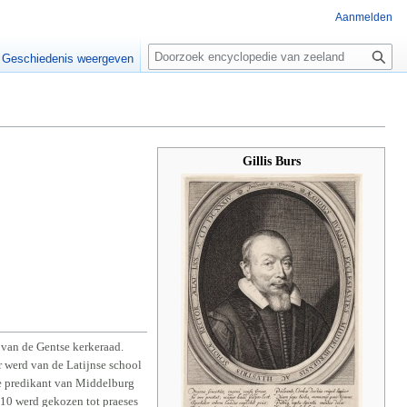
Aanmelden
Z
o
Geschiedenis weergeven
e
k
e
n
Gillis Burs
 van de Gentse kerkeraad.
r werd van de Latijnse school
de predikant van Middelburg
1610 werd gekozen tot praeses