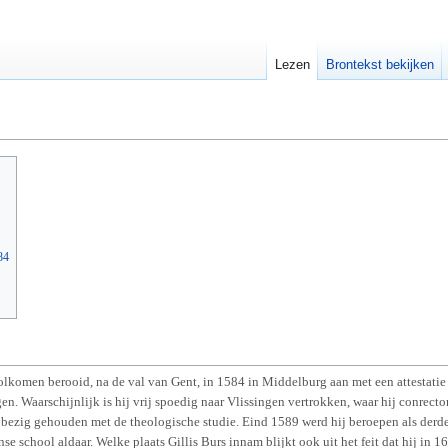
Lezen
Brontekst bekijken
84
volkomen berooid, na de val van Gent, in 1584 in Middelburg aan met een attestatie
en. Waarschijnlijk is hij vrij spoedig naar Vlissingen vertrokken, waar hij conrecto
er bezig gehouden met de theologische studie. Eind 1589 werd hij beroepen als der
nse school aldaar. Welke plaats Gillis Burs innam blijkt ook uit het feit dat hij in 