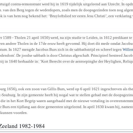
rtuigd contra-remonstrant werd hij in 1619 tijdelijk uitgeleend aan Utrecht. In op
th. van den Berg tegen de wederdopers, zoals men de doopsgezinden toen nog algem
 is van hem nog bekend het: ‘Bruyloftslied ter eeren Jesu Christi’, een verklaring
r 1589 - Tholen 21 april 1650) werd, na zijn studie te Leiden, in 1612 predikant t
geen andere Tholen in de 17de eeuw heeft gevormd. Hij doet dit mede omdat Jacobus
tum. In 1627 mengde Jacobus Burs zich in de sabbathstrijd en schreef tegen
Willem
dendom'. De joodse sabbath is door Christus afgeschaft. Principieel bestreed Jac
lk hij in 1640 herhaalde in: ‘Kort Berecht over de aenroepinghe der Heylighen, Reli
g 1656), ook een zoon van Gillis Burs, werd op 6 april 1621 ingeschreven als theo
t-Souburg. In zijn gemeente heeft hij nogal wat te stellen gehad met de doopsgezin
n die in het Kort Begrip waren aangehaald met de nieuwe vertaling in overeenstemmi
Burs een tijdlang aan deze gemeenten uitgeleend. In april 1630 kwam hij, namens zi
u kunnen voorden.
 Zeeland 1982-1984