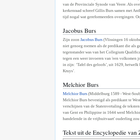
van de Provinciale Synode van Veere. Als ove
kerkenraad schreef Gillis Burs samen met An
tijd nogal wat gereformeerden overgingen. Ook
Jacobus Burs
Zijn zoon
Jacobus Burs
(Vlissingen 16 oktobe
niet genoeg roemen als de predikant die als 
tegenstander was van het Collegium Qualifica
tegen een weer invoeren van 'een volkomen jo
in zijn: ‘Tafel des geloofs’, uit 1629, hetwe
Kruys’.
Melchior Burs
Melchior Burs
(Middelburg 1589 - West-Soubur
Melchior Burs bevestigd als predikant te Wes
verschijnen van de Statenvertaling de tekste
van Gent en Philippine in 1644 werd Melchior 
handelende in de vrijbuitvaart' ouderling zo
Tekst uit de Encyclopedie van