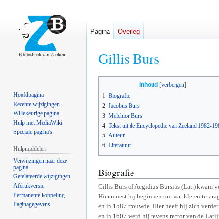
Pagina
Overleg
Gillis Burs
Naar
Naar
Inhoud
navigatie
zoeken
Hoofdpagina
1
Biografie
springen
springen
Recente wijzigingen
2
Jacobus Burs
Willekeurige pagina
3
Melchior Burs
Hulp met MediaWiki
4
Tekst uit de Encyclopedie van Zeeland 1982-19
Speciale pagina's
5
Auteur
6
Literatuur
Hulpmiddelen
Verwijzingen naar deze
pagina
Biografie
Gerelateerde wijzigingen
Afdrukversie
Gillis Burs of Aegidius Bursius (Lat.) kwam 
Permanente koppeling
Hier moest hij beginnen om wat kleren te vrag
Paginagegevens
en in 1587 trouwde. Hier heeft hij zich verd
en in 1607 werd hij tevens rector van de Latij