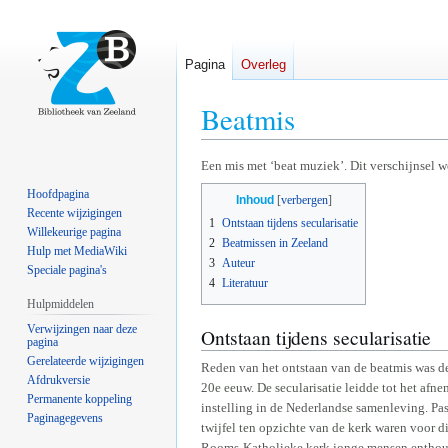
Pagina
Overleg
Beatmis
Naar
Naar
Een mis met ‘beat muziek’. Dit verschijnsel 
navigatie
zoeken
Hoofdpagina
Inhoud
springen
springen
Recente wijzigingen
1
Ontstaan tijdens secularisatie
Willekeurige pagina
2
Beatmissen in Zeeland
Hulp met MediaWiki
3
Auteur
Speciale pagina's
4
Literatuur
Hulpmiddelen
Verwijzingen naar deze
Ontstaan tijdens secularisatie
pagina
Gerelateerde wijzigingen
Reden van het ontstaan van de beatmis was de
Afdrukversie
20e eeuw. De secularisatie leidde tot het afn
Permanente koppeling
instelling in de Nederlandse samenleving. Pas
Paginagegevens
twijfel ten opzichte van de kerk waren voor d
Rooms-Katholieke kerk jonge mensen enthousi