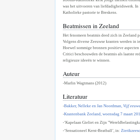
was het uitvoeren van liefdadigheidswerk. In 
Katholieke pastorie te Breskens.
Beatmissen in Zeeland
Het fenomeen beatmis deed zich in Zeeland pa
Volgens diverse Zeeuwse kranten werden in ie
Hoewel sommige bronnen positieve aspecten m
Critici beschouwden de beatmis als laatste 
religieuze ideeën te winnen.
Auteur
-Marlin Wagtmans (2012)
Literatuur
-
Bakker, Nelleke en Jan Noordman,
Vijf eeuw
-
Krantenbank Zeeland, woensdag 7 maart 201
-‘Kapelaan Gieliet en Zijn "Wereldbelastingka
-‘Sensationeel Kerst-Beatball’, in:
Zierikzees