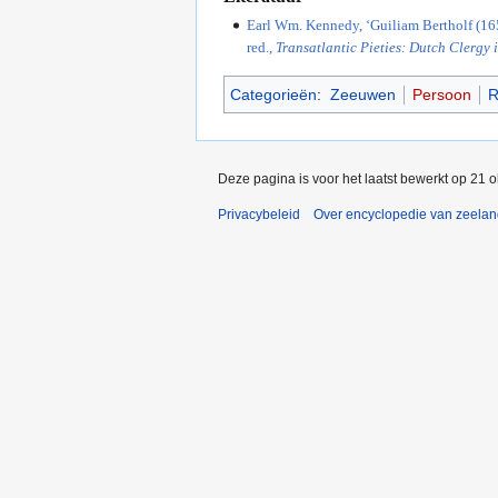
Earl Wm. Kennedy, ‘Guiliam Bertholf (16
red.,
Transatlantic Pieties: Dutch Clergy
Categorieën
:
Zeeuwen
Persoon
R
Deze pagina is voor het laatst bewerkt op 21 
Privacybeleid
Over encyclopedie van zeela