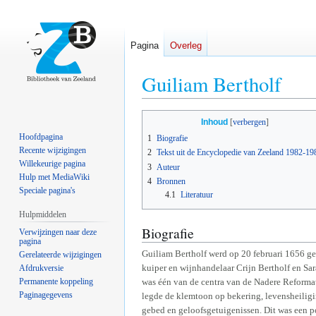
Pagina
Overleg
Guiliam Bertholf
Naar
Naar
Inhoud
navigatie
zoeken
Hoofdpagina
1
Biografie
springen
springen
Recente wijzigingen
2
Tekst uit de Encyclopedie van Zeeland 1982-19
Willekeurige pagina
3
Auteur
Hulp met MediaWiki
4
Bronnen
Speciale pagina's
4.1
Literatuur
Hulpmiddelen
Biografie
Verwijzingen naar deze
pagina
Guiliam Bertholf werd op 20 februari 1656 ged
Gerelateerde wijzigingen
kuiper en wijnhandelaar Crijn Bertholf en Sa
Afdrukversie
Permanente koppeling
was één van de centra van de Nadere Reforma
Paginagegevens
legde de klemtoon op bekering, levensheiligi
gebed en geloofsgetuigenissen. Dit was een 