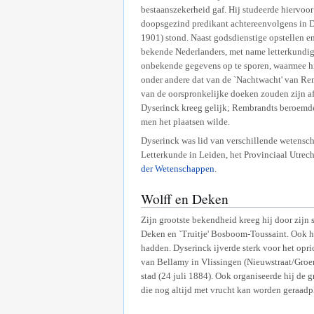
bestaanszekerheid gaf. Hij studeerde hiervoo
doopsgezind predikant achtereenvolgens in 
1901) stond. Naast godsdienstige opstellen en
bekende Nederlanders, met name letterkundige
onbekende gegevens op te sporen, waarmee hi
onder andere dat van de `Nachtwacht' van Rem
van de oorspronkelijke doeken zouden zijn afg
Dyserinck kreeg gelijk; Rembrandts beroemde
men het plaatsen wilde.
Dyserinck was lid van verschillende wetensc
Letterkunde in Leiden, het Provinciaal Utrec
der Wetenschappen
.
Wolff en Deken
Zijn grootste bekendheid kreeg hij door zijn s
Deken en `Truitje' Bosboom-Toussaint. Ook hi
hadden. Dyserinck ijverde sterk voor het opr
van Bellamy in Vlissingen (Nieuwstraat/Groe
stad (24 juli 1884). Ook organiseerde hij de 
die nog altijd met vrucht kan worden geraadp