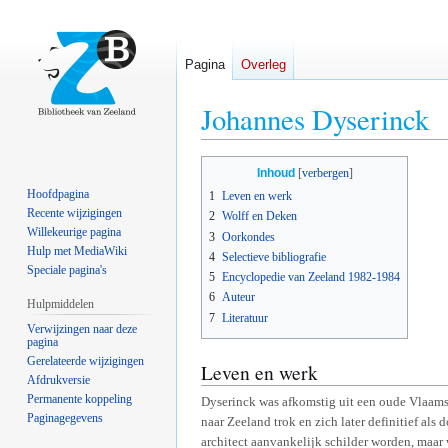
Pagina
Overleg
Johannes Dyserinck
Naar
Naar
Inhoud
navigatie
zoeken
Hoofdpagina
1
Leven en werk
springen
springen
Recente wijzigingen
2
Wolff en Deken
Willekeurige pagina
3
Oorkondes
Hulp met MediaWiki
4
Selectieve bibliografie
Speciale pagina's
5
Encyclopedie van Zeeland 1982-1984
6
Auteur
Hulpmiddelen
7
Literatuur
Verwijzingen naar deze
pagina
Gerelateerde wijzigingen
Leven en werk
Afdrukversie
Permanente koppeling
Dyserinck was afkomstig uit een oude Vlaam
Paginagegevens
naar Zeeland trok en zich later definitief al
architect aanvankelijk schilder worden, maar