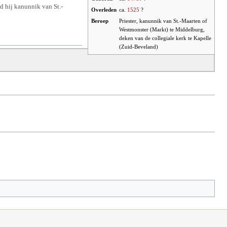
 hij kanunnik van St.-
Overleden
ca.
1525
?
Beroep
Priester, kanunnik van St.-Maarten of
Westmonster (Markt) te Middelburg,
deken van de collegiale kerk te Kapelle
(Zuid-Beveland)