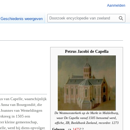
Aanmelden
Z
o
Geschiedenis weergeven
e
k
e
n
Petrus Jacobi de Capella
s van Capelle, waarschijnlijk
t Anna van Bourgondië, die
en Joannes van Wemeldingen
De Westmonsterkerk op de Markt in Middelburg,
verkreeg in 1505 een
waar De Capella vanaf 1505 benoemd werd,
zeer kleine gemeenschap,
affiche, ZB, Beeldbank Zeeland, recordnr. 1273
lle, werd hij diens opvolger.
Geboren
ca.
1475
? ?