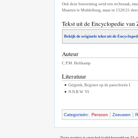
Ook deze benoeming werd een rechtzaak, maar
Maarten te Middelburg, maar in 1520/21 deed 
Tekst uit de Encyclopedie van
Bekijk de originele tekst uit de Encyclope
Auteur
C.P.M. Holtkamp
Literatuur
Grijpink, Register op de parochieën I.
N.N.B.W. VI.
Categorieën
:
Persoon
Zeeuwen
R
Deze pagina is voor het laatst bewerkt op 21 