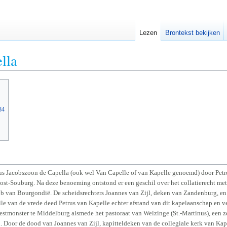
Lezen
Brontekst bekijken
lla
84
rus Jacobszoon de Capella (ook wel Van Capelle of van Kapelle genoemd) door Petru
ost-Souburg. Na deze benoeming ontstond er een geschil over het collatierecht me
b van Bourgondië. De scheidsrechters Joannes van Zijl, deken van Zandenburg, 
wille van de vrede deed Petrus van Kapelle echter afstand van dit kapelaanschap en 
estmonster te Middelburg alsmede het pastoraat van Welzinge (St.-Martinus), een 
. Door de dood van Joannes van Zijl, kapitteldeken van de collegiale kerk van Kape