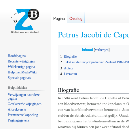
Pagina
Overleg
Petrus Jacobi de Cape
Naar
Naar
Inhoud
navigatie
zoeken
Hoofdpagina
1
Biografie
springen
springen
Recente wijzigingen
2
Tekst uit de Encyclopedie van Zeeland 1982-19
Willekeurige pagina
3
Auteur
Hulp met MediaWiki
4
Literatuur
Speciale pagina's
Hulpmiddelen
Biografie
Verwijzingen naar deze
In 1504 werd Petrus Jacobi de Capella of Pet
pagina
een bloedverwant, benoemd tot kapelaan te O
Gerelateerde wijzigingen
Afdrukversie
een van haar bloedverwanten benoemde: Jaco
Permanente koppeling
stelden de abt als collator in het gelijk. Om
Paginagegevens
benoeming aan het St.-Andreas-altaar in de W
waarvan hij binnen een jaar weer afstand deed