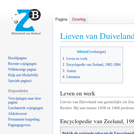
Pagina
Overleg
Lieven van Duivelan
Naar
Naar
Inhoud
navigatie
zoeken
Hoofdpagina
1
Leven en werk
springen
springen
Recente wijzigingen
2
Encyclopedie van Zeeland, 1982-1984
Willekeurige pagina
3
Auteur
Hulp met MediaWiki
4
Literatuur
Speciale pagina's
Hulpmiddelen
Leven en werk
Verwijzingen naar deze
Lieven van Duiveland was geestelijke uit Zieri
pagina
Keulen. Hij was tussen 1458 en 1466 professor 
Gerelateerde wijzigingen
Afdrukversie
Encyclopedie van Zeeland, 19
Permanente koppeling
Paginagegevens
Bekijk de originele tekst uit de Encyclope