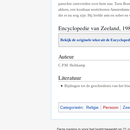
parochie ontevreden over hem was. Toen Borste
akkers, een kostbaar wortelnoten Amsterdams 
die er nu nog zijn. Hij leefde arm en sober en
Encyclopedie van Zeeland, 19
Bekijk de originele tekst uit de Encyclope
Auteur
C.P.M. Holtkamp
Literatuur
Bijdragen tot de geschiedenis van het bi
Categorieën
:
Religie
Persoon
Zee
Deze pagina is voor het laatst bewerkt op 21 