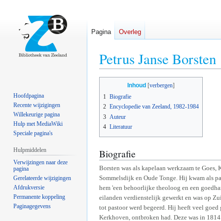
Pagina
Overleg
Petrus Janse Borsten
Naar
Naar
Inhoud
navigatie
zoeken
Hoofdpagina
1
Biografie
springen
springen
Recente wijzigingen
2
Encyclopedie van Zeeland, 1982-1984
Willekeurige pagina
3
Auteur
Hulp met MediaWiki
4
Literatuur
Speciale pagina's
Hulpmiddelen
Biografie
Verwijzingen naar deze
Borsten was als kapelaan werkzaam te Goes, 
pagina
Sommelsdijk en Oude Tonge. Hij kwam als pa
Gerelateerde wijzigingen
Afdrukversie
hem 'een behoorlijke theoloog en een goedha
Permanente koppeling
eilanden verdienstelijk gewerkt en was op Zu
Paginagegevens
tot pastoor werd begeerd. Hij heeft veel go
Kerkhoven, ontbroken had. Deze was in 1814 