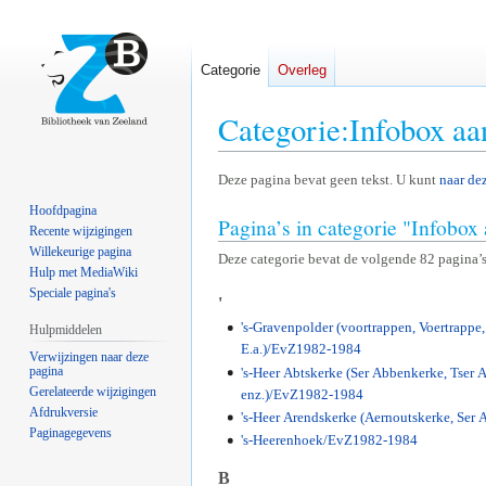
Categorie
Overleg
Categorie
:
Infobox aa
Naar
Naar
Deze pagina bevat geen tekst. U kunt
naar de
navigatie
zoeken
Hoofdpagina
Pagina’s in categorie "Infobox
springen
springen
Recente wijzigingen
Willekeurige pagina
Deze categorie bevat de volgende 82 pagina’s,
Hulp met MediaWiki
Speciale pagina's
'
's-Gravenpolder (voortrappen, Voertrappe, 
Hulpmiddelen
E.a.)/EvZ1982-1984
Verwijzingen naar deze
pagina
's-Heer Abtskerke (Ser Abbenkerke, Tser A
Gerelateerde wijzigingen
enz.)/EvZ1982-1984
Afdrukversie
's-Heer Arendskerke (Aernoutskerke, Ser
Paginagegevens
's-Heerenhoek/EvZ1982-1984
B