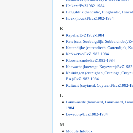
Heikant/EvZ1982-1984
Hengstdijk (hencsdic, Hinghesdic, Hinc
Hoek (houck)/EvZ1982-1984
K
Kapelle/EvZ1982-1984
Kats (cats, Souburgdijk, Subburchcbc)/
Kattendijke (cattendiech, Cattendijck, K
Kerkwerve/EvZ1982-1984
Kloosterzande/EvZ1982-1984
Koewacht (koewagt, Koyewert)/EvZ1982
Kruiningen (crunighen, Cruninga, Cruyn
E.a.)/EvZ1982-1984
Kuitaart (cuytaerd, Coytaert)/EvZ1982-1
L
Lamswaarde (lamswerd, Lamswaerd, Lam
1984
Lewedorp/EvZ1982-1984
M
Module:Infobox