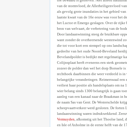
toe bewaard is gebleven. Niet alleen natuurra
van de stormvloed, de Allerheiligenvloed va
als gevolg grote inundaties in het gebied va
laatste kwart van de 16e eeuw was voor het d
het Luctor et Emergo geslagen. Over de rijke
bron van welvaart, de verbetering van de bo
Door landaanwinning steeg de bruikbare opper
want zonder de overheersende westenwind zou
die tot voor kort een stempel op ons landsch
gedeelte van het oude Noord-Beveland herdijk
Bevelandpolder is bedijkt met regelmatige kav
Colijnsplaat heeft eveneens een sterk geometr
zozeer de polder dan wel het dorp Borssele is
rechthoek daarbinnen die weer verdeeld is in
belangrijke veranderingen. Reimerswaal een e
verliest haar positie als handelsplaats om na
wier belang sinds 1300 belangrijk is gaan to
aanleg van een kanaal naar de Braakman in h
de naam Sas van Gent. De Westerschelde krijgt
scheepvaartverkeer werd gesloten. De forten 
landaanwinning waren indrukwekkend. Zeeuwe
Vermuyden
, afkomstig uit het Thoolse land,
en Isle of Axholme in de eerste helft van de 1