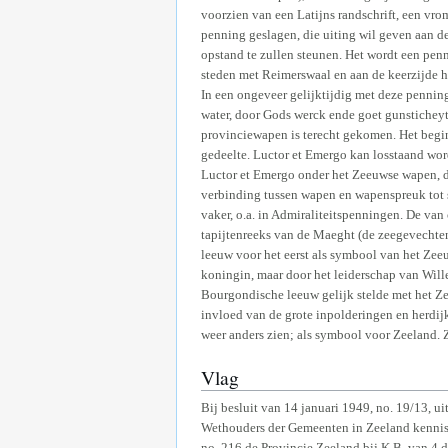
voorzien van een Latijns randschrift, een vrom
penning geslagen, die uiting wil geven aan d
opstand te zullen steunen. Het wordt een pe
steden met Reimerswaal en aan de keerzijde h
In een ongeveer gelijktijdig met deze penning
water, door Gods werck ende goet gunsticheyt
provinciewapen is terecht gekomen. Het begin
gedeelte. Luctor et Emergo kan losstaand word
Luctor et Emergo onder het Zeeuwse wapen, d
verbinding tussen wapen en wapenspreuk tot 
vaker, o.a. in Admiraliteitspenningen. De van
tapijtenreeks van de Maeght (de zeegevechte
leeuw voor het eerst als symbool van het Zee
koningin, maar door het leiderschap van Wil
Bourgondische leeuw gelijk stelde met het Z
invloed van de grote inpolderingen en herdijk
weer anders zien; als symbool voor Zeeland. 
Vlag
Bij besluit van 14 januari 1949, no. 19/13, 
Wethouders der Gemeenten in Zeeland kennis g
no. 216 de Provincie Zeeland bij K.B. van 4