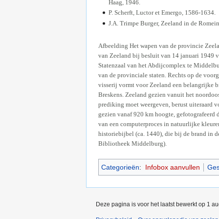
Haag, 1946.
P. Scherft, Luctor et Emergo, 1586-1634.
J.A. Trimpe Burger, Zeeland in de Romeins
Afbeelding Het wapen van de provincie Zeelan
van Zeeland bij besluit van 14 januari 1949 v
Statenzaal van het Abdijcomplex te Middelbu
van de provinciale staten. Rechts op de voor
visserij vormt voor Zeeland een belangrijke b
Breskens. Zeeland gezien vanuit het noordoost
prediking moet weergeven, berust uiteraard vo
gezien vanaf 920 km hoogte, gefotografeerd do
van een computerproces in natuurlijke kleure
historiebijbel (ca. 1440), die bij de brand i
Bibliotheek Middelburg).
Categorieën
:
Infobox aanvullen
Ges
Deze pagina is voor het laatst bewerkt op 1 a