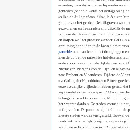
eilanden, maar dat is niet zo bijzonder want 
gebieden (bedoeld wordt het deltagebied), de
stellen de dijkgraaf aan, dikwijls één van hun
grootte van het gebied. De dijkgraven worde
gezworenen en heemraden zijn dikwijls de me
zijn van de plaatsen waar het binnenwater hun
en dorpen wel het grootste wonder. Dat is i
opruiming gehouden in de bossen om nieuw
parochie
na de andere. In het droogleggen en
men de dorpen de parochies indelen naar hu
er de voorstraatdorpen, de dijkdorpen, enz. O
Niermeyer: 'Nergens kon de Rijn- en Maasvaar
naar Brabant en Vlaanderen. Tijdens de Vlaams
overlading der Noordduitse en Rijnse goederen
eeuw stedelijke vrijheden hebben gehad, dat 
wijnhandel vernemen wij in 1233 wanneer het s
belangrijke markt zou worden. Middelburg en 
het water te danken. De steden vormen in het
veilig voelen. De poorters, zij die binnen de
meeste steden werden vastgesteld. Hoewel de 
zoals het zich bedrijfsgewijs verenigen in g
koopman in bepaalde zin met Brugge al is de 