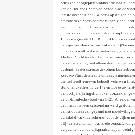
eeuw een hoogtepunt wanneer de stad bij herh
van de Hollands-Zeeuwse handel was de vrachtv
laatste decennia der 13e eeuw op dit gebied 
breidde deze Zeeuwse vrachtvaart zich uit to
worden vergeten. Tarwe en meekrap behoorden
en Zierikzee ten afslag om door kooplieden ui
15e eeuw groeide Den Briel uit tot een centr
haringvissershavens was Rotterdam' (Niermeyer
moer verbrandt, wil niet anders zeggen dan 
Tholen, Zuid-Beveland en in het noordwesten
delven achteruit, niet alleen door het gebre
buitendijks desastreuze gevolgen kon hebben
Zeeuws-Vlaanderen zo'n omvang aangenomen, 
die tijd heeft gegeven behoeft weliswaar fli
stond landverlies. In de 14e en 15e eeuw teis
behoorlijk zijn ingelicht over oorzaak en ge
de St.-Elisabethsvloed van 1421. Al eerder, 
de inham met een caissondam werd gesloten. D
van stroomaanval, gepaard met moedwillige 
darinkdelven vlak achter of voor de dijken m
blijven beschermen, was mede oorzaak van gro
verpachten van de dijkgraafschappen weinig b