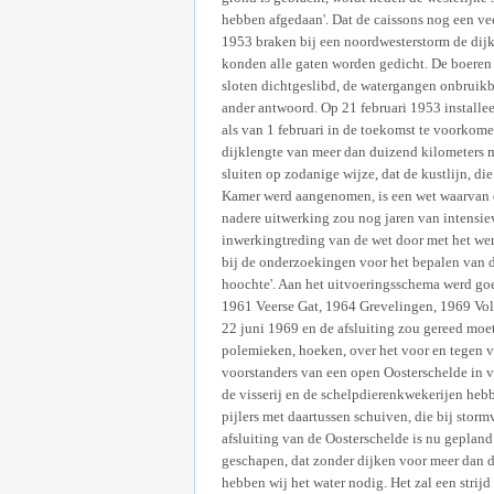
hebben afgedaan'. Dat de caissons nog een ve
1953 braken bij een noordwesterstorm de dijk
konden alle gaten worden gedicht. De boeren 
sloten dichtgeslibd, de watergangen onbruikb
ander antwoord. Op 21 februari 1953 installee
als van 1 februari in de toekomst te voorkome
dijklengte van meer dan duizend kilometers m
sluiten op zodanige wijze, dat de kustlijn, 
Kamer werd aangenomen, is een wet waarvan de
nadere uitwerking zou nog jaren van intensie
inwerkingtreding van de wet door met het wer
bij de onderzoekingen voor het bepalen van de 
hoochte'. Aan het uitvoeringsschema werd go
1961 Veerse Gat, 1964 Grevelingen, 1969 Vol
22 juni 1969 en de afsluiting zou gereed moet
polemieken, hoeken, over het voor en tegen va
voorstanders van een open Oosterschelde in v
de visserij en de schelpdierenkwekerijen heb
pijlers met daartussen schuiven, die bij sto
afsluiting van de Oosterschelde is nu gepland
geschapen, dat zonder dijken voor meer dan de
hebben wij het water nodig. Het zal een strijd