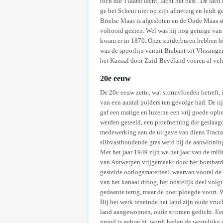
toch die 't laatst lacht, lacht het best'. De 
ge het Scheur niet op zijn afmeting en leidt 
Brielse Maas is afgesloten en de Oude Maas s
voltooid gezien. Wel was hij nog getuige va
kwam er in 1870. Onze zuiderburen hebben bi
was de spoorlijn vanuit Brabant tot Vlissin
het Kanaal door Zuid-Beveland voeren al vel
20e eeuw
De 20e eeuw zette, wat stormvloeden betreft,
van een aantal polders ten gevolge had. De r
gaf een matige en luzerne een vrij goede opbr
werden geteeld, een proefneming die geslaag
medewerking aan de uitgave van diens Tractae
slibvasthoudende gras werd bij de aanwinning
Met het jaar 1949 zijn we het jaar van de mi
van Antwerpen vrijgemaakt door het bombard
gestelde oorlogsmaterieel, waarvan vooral d
van het kanaal droog, het oostelijk deel vol
gedaante terug, maar de boer ploegde voort. 
Bij het werk teneinde het land zijn oude vru
land aangewonnen, oude stromen gedicht. Een 
grond is gebracht, wordt heden de westelijke