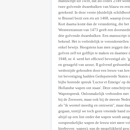
manuscript uit 1450, dat als codex 2549 word
twee golvende dwarsbalken van blauw en een 
getekend. In deze versie (duidelijk schildho
te Brussel bezit een ets uit 1468, waarop (voo
Kort daarna komt dan de verandering, die h
Westreenianum van 1473 geeft een doorsneden 
drie golvende dwarsbalken. Een manuscript in 
bekend. Het is verleidelijk te veronderstelle
enkel bewijs. Hoogstens kan men zeggen dat 
golven zelf tot golflijn te maken en daarmee
1948, nr. 4. werd het officieel bevestigd als
en genageld van azuur; II golvend gedwarsbalk
wederzijde gehouden door een leeuw van keel,
tot bevestiging hadden Gedeputeerde Staten d
bijbe horende spreuk 'Luctor et Emergo' op de
Hollandse wapen ont staan'. Deze omschrijvin
Wapenspreuk. Onlosmakelijk verbonden met he
bij de Zeeuwen, maar ook bij de meeste Nede
als "ik worstel moedig en ontzwem", maar daa
gegaan, tentijl we toch geen vreemde hand zou
altijd op een lint onder dat wapen wordt aang
oorspronkelijke wapen de leeuw niet meer voll
hierboven: wapen), was de mogelijkheid gesch