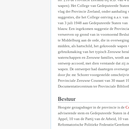
wapen). Het College van Gedeputeerde Staten 
vlag der Provincie Zeeland, onder aanhaling
suggesties, die het College ontving n.a.v. va
van 3 juli 1948 aan Gedeputeerde Staten van Z
blauw. Een ingekomen suggestie de Provincia
verwerven op grond van in voornoemd Besluit v
te Middelburg aan de orde, die in overweging
midden, als hartschild, het gekroonde wapen 
gebruikmaking van het typisch Zeeuwse heral
waterschappen en Zeeuwse families, wordt aa
ontwerp accoord, met dien verstande dat zij 
wapen. De ontwerper had daartegen overwegen
door jhr. mr. Schorer voorgestelde omschrijvi
Provinciale Zeeuwse Courant van 30 maart 194
Documentatiecentrum ter Provinciale Bibliothe
Bestuur
Hoogste gezagsdrager in de provincie is de
C
adviserende stem en Gedeputeerde Staten in di
Appel, 10 van de Partij van de Arbeid, 10 van
Reformatorische Politieke Federatie/Gereforme