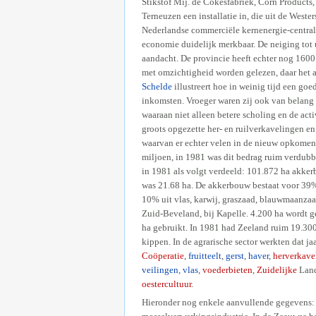
Stikstof Mij. de Cokesfabriek, Corn Product
Terneuzen een installatie in, die uit de West
Nederlandse commerciële kernenergie-centrale
economie duidelijk merkbaar. De neiging tot u
aandacht. De provincie heeft echter nog 1600 
met omzichtigheid worden gelezen, daar het a
Schelde
illustreert hoe in weinig tijd een g
inkomsten. Vroeger waren zij ook van belang v
waaraan niet alleen betere scholing en de acti
groots opgezette her- en ruilverkavelingen en
waarvan er echter velen in de nieuw opkomen
miljoen, in 1981 was dit bedrag ruim verdubb
in 1981 als volgt verdeeld: 101.872 ha akkerb
was 21.68 ha. De akkerbouw bestaat voor 39% u
10% uit vlas, karwij, graszaad, blauwmaanzaad
Zuid-Beveland, bij Kapelle. 4.200 ha wordt ge
ha gebruikt. In 1981 had Zeeland ruim 19.300
kippen. In de agrarische sector werkten dat 
Coöperatie
,
fruitteelt
,
gerst
,
haver
,
herverkave
veilingen
,
vlas
,
voederbieten
,
Zuidelijke
Land
oestercultuur
.
Hieronder nog enkele aanvullende gegevens: I