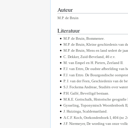
Auteur
M.P. de Bruin
Literatuur
M.P. de Bruin, Bommenee.
M.P. de Bruin, Kleine geschiedenis van de
M.P. de Bruin, Mens en land sedert de jaar
C. Dekker, Zuid-Beveland, 46 e.v.
M. van Empel en H. Pieters, Zeeland II.
F.J. van Ettro, De oudste afbeelding van 
F.J. van Ettro. De Bourgondische oorspro
P. J. van der Feen, Geschiedenis van de 
S.J. Fockema Andreae, Studiën over water
P.H. Gallé, Beveiligd bestaan.
M.K.E. Gottschalk, Historische geografie I
Gysseling, Toponymisch Woordenboek II,
J. Huizinga, Scaldemariland.
A.C.F. Koch, Oorkondenboek I, 404 (nr. 2
J.F. Niermeyer, De wording van onze vol