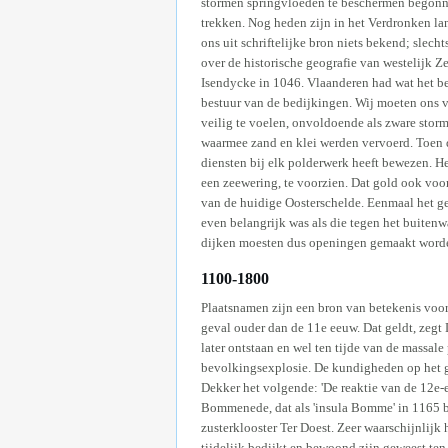
stormen springvloeden te beschermen begonne
trekken. Nog heden zijn in het Verdronken lan
ons uit schriftelijke bron niets bekend; sle
over de historische geografie van westelijk Z
Isendycke in 1046. Vlaanderen had wat het bed
bestuur van de bedijkingen. Wij moeten ons 
veilig te voelen, onvoldoende als zware sto
waarmee zand en klei werden vervoerd. Toen d
diensten bij elk polderwerk heeft bewezen. H
een zeewering, te voorzien. Dat gold ook voo
van de huidige Oosterschelde. Eenmaal het ge
even belangrijk was als die tegen het buitenw
dijken moesten dus openingen gemaakt worden
1100-1800
Plaatsnamen zijn een bron van betekenis voo
geval ouder dan de 11e eeuw. Dat geldt, zegt 
later ontstaan en wel ten tijde van de massale
bevolkingsexplosie. De kundigheden op het g
Dekker het volgende: 'De reaktie van de 12e
Bommenede, dat als 'insula Bomme' in 1165 be
zusterklooster Ter Doest. Zeer waarschijnlijk 
tijdelijk bedijkt en bewoond zijn geweest ten