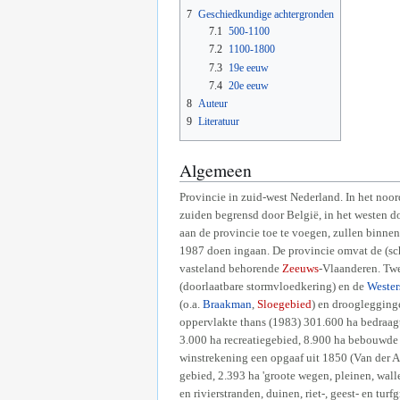
7
Geschiedkundige achtergronden
7.1
500-1100
7.2
1100-1800
7.3
19e eeuw
7.4
20e eeuw
8
Auteur
9
Literatuur
Algemeen
Provincie in zuid-west Nederland. In het no
zuiden begrensd door België, in het westen d
aan de provincie toe te voegen, zullen binne
1987 doen ingaan. De provincie omvat de (sc
vasteland behorende
Zeeuws
-Vlaanderen. Twe
(doorlaatbare stormvloedkering) en de
Wester
(o.a.
Braakman
,
Sloegebied
) en drooglegging
oppervlakte thans (1983) 301.600 ha bedraagt,
3.000 ha recreatiegebied, 8.900 ha bebouwde t
winstrekening een opgaaf uit 1850 (Van der A
gebied, 2.393 ha 'groote wegen, pleinen, walle
en rivierstranden, duinen, riet-, geest- en tu