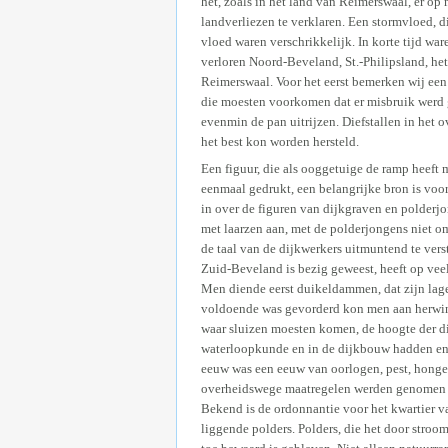
het, zoals in het land van Reimerswaal, er 
landverliezen te verklaren. Een stormvloed, 
vloed waren verschrikkelijk. In korte tijd w
verloren Noord-Beveland, St.-Philipsland, he
Reimerswaal. Voor het eerst bemerken wij een 
die moesten voorkomen dat er misbruik werd 
evenmin de pan uitrijzen. Diefstallen in het
het best kon worden hersteld.
Een figuur, die als ooggetuige de ramp heeft
eenmaal gedrukt, een belangrijke bron is voor
in over de figuren van dijkgraven en polderjo
met laarzen aan, met de polderjongens niet o
de taal van de dijkwerkers uitmuntend te verst
Zuid-Beveland is bezig geweest, heeft op vee
Men diende eerst duikeldammen, dat zijn lage
voldoende was gevorderd kon men aan herwinn
waar sluizen moesten komen, de hoogte der dijk
waterloopkunde en in de dijkbouw hadden en 
eeuw was een eeuw van oorlogen, pest, hong
overheidswege maatregelen werden genomen om
Bekend is de ordonnantie voor het kwartier v
liggende polders. Polders, die het door stro