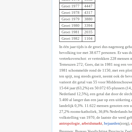
Groei 1977
4447
Groei 1978
4317
Groei 1979
3880
Groei 1980
3394
Groei 1981
2035
Groei 1982
1104
In één jaar tijds is de groei dus nagenoeg ge
bevolking toe met 38.677 personen. Er was dus
vertrekoverschot: er vertrokken 228 mensen m
Terneuzen 272; Goes, dat in 1981 nog een ves
1981 schommelde rond de 1150, met een plots
ten spijt, nog steeds groeit, neemt ook de b
varieert dit getal van 55 voor Middenschouwe
15-64 jaar (63,2%) en 50.072 65-plussers (1
Nederland 12,5%), een getal dat door de slec
5.400 al langer dan een jaar op een uitkerin
landelijk 0,3%. 11.622 mensen genoten een u
27,2% rooms-katholiek, 36,8% Nederlands her
volkstelling van 1970, de laatste die werd ge
antropologie
,
arbeidsmarkt
,
bejaarden
(zorg),
Bronnen: Bureau Voorlichting Provincie Zeelan