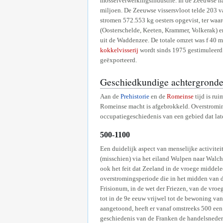
mosselverwerkingsindustrie. In de Zeeuwse ha
miljoen. De Zeeuwse vissersvloot telde 203 v
stromen 572.553 kg oesters opgevist, ter waa
(Oosterschelde, Keeten, Krammer, Volkerak) 
uit de Waddenzee. De totale omzet was f 40 mi
kokkelvisserij
wordt sinds 1975 gestimuleerd. 
geëxporteerd.
Geschiedkundige achtergrond
Aan de
Prehistorie
en de
Romeinse
tijd is ru
Romeinse macht is afgebrokkeld. Overstromin
occupatiegeschiedenis van een gebied dat lat
500-1100
Een duidelijk aspect van menselijke activitei
(misschien) via het eiland Wulpen naar Walch
ook het feit dat Zeeland in de vroege middele
overstromingsperiode die in het midden van d
Frisionum, in de wet der Friezen, van de vro
tot in de 9e eeuw vrijwel tot de bewoning v
aangetoond, heeft er vanaf omstreeks 500 een 
geschiedenis van de Franken de handelsnederz