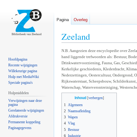
Pagina
Overleg
Zeeland
Naar
Naar
N.B. Aangezien deze encyclopedie over Zeela
hand liggende trefwoorden als: Bestuur, Bod
navigatie
zoeken
Hoofdpagina
Drinkwatervoorziening, Fauna, Gas, Geschiede
springen
springen
Recente wijzigingen
Kerkelijke geschiedenis, Klederdracht, Klim
Willekeurige pagina
Nederzettingen, Oestercultuur, Ondergrond, On
Hulp met MediaWiki
Rijkswaterstaat, Scheepsbouw, Schilderkunst,
Speciale pagina's
Waterschap, Waterverontreiniging, Westersche
Hulpmiddelen
Inhoud
Verwijzingen naar deze
pagina
1
Algemeen
Gerelateerde wijzigingen
2
Naamsafleiding
Afdrukversie
3
Wapen
Permanente koppeling
4
Vlag
Paginagegevens
5
Bestuur
6
Industrie