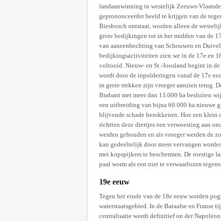
landaanwinning in westelijk Zeeuws-Vlaander
geprononceerder beeld te krijgen van de teg
Biesbosch ontstaat, worden alleen de westeli
grote bedijkingen tot in het midden van de 
van aaneenhechting van Schouwen en Duiveland
bedijkingsactiviteiten zien we in de 17e en
voltooid. Nieuw- en St.-Joosland begint in 
wordt door de inpolderingen vanaf de 17e eeu
in grote trekken zijn vroeger aanzien terug.
Brabant met meer dan 13.000 ha besluiten wij
een uitbreiding van bijna 60.000 ha nieuwe g
blijvende schade berokkenen. Hoe een klein d
richtten deze diertjes een verwoesting aan on
werden gehouden en als vroeger werden de zon
kan gedeeltelijk door steen vervangen worden
met kopspijkers te beschermen. De roestige l
paal worm als een niet te verwaarlozen tegen
19e eeuw
Tegen het einde van de 18e eeuw worden pogi
waterstaatsgebied. In de Bataafse en Franse t
centralisatie wordt definitief on der Napoleo