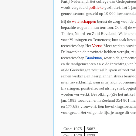
Partij Nederland. Het college van Gedeputeer
wordt vergaderd
politieke
gezindte). Tot 1 ja
gemeentenorm gesteld op 10.000 inwoners da
Bij de
waterschappen
berust de zorg voor de 
bepaalde wegen in hun territoor. Ook bij de 
Tholen, Noord- en Zuid Beveland, Walcheren,
voor Vlissingen en Terneuzen; hun taak besta
recreatieschap Het
Veerse
Meer werken provinc
Deltawerken de provincie hebben verrijkt; zi
recreatieschap
Braakman
, waarin de gemeent
en de randgemeenten t.a.v. de inrichting van 
of de Grevelingen zout zal blijven of zoet 
samen werking en haar plannen straks beïnvlo
intentieverklaring, waar in zij zich voorneme
Ervaringen, positief zowel als negatief, opg
worden ver werkt. Bevolking. (Zie het artikel
jan. 1983 woonden er in Zeeland 354.801 m
en 177.688 vrouwen). Een bevolkingstoename d
voortgezet. Het volgende lijst je moge dit ve
Groei 1975
5682
Groei 1976
3338