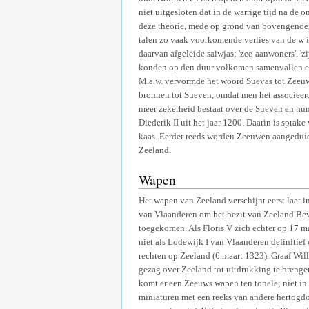
niet uitgesloten dat in de warrige tijd na de
deze theorie, mede op grond van bovengenoem
talen zo vaak voorkomende verlies van de w i
daarvan afgeleide saiwjas; 'zee-aanwoners', '
konden op den duur volkomen samenvallen en di
M.a.w. vervormde het woord Suevas tot Zeeuw
bronnen tot Sueven, omdat men het associeer
meer zekerheid bestaat over de Sueven en hun
Diederik II uit het jaar 1200. Daarin is sprak
kaas. Eerder reeds worden Zeeuwen aangeduid i
Zeeland.
Wapen
Het wapen van Zeeland verschijnt eerst laat 
van Vlaanderen om het bezit van Zeeland Bewe
toegekomen. Als Floris V zich echter op 17 m
niet als Lodewijk I van Vlaanderen definitief
rechten op Zeeland (6 maart 1323). Graaf Wil
gezag over Zeeland tot uitdrukking te brengen
komt er een Zeeuws wapen ten tonele; niet in 
miniaturen met een reeks van andere hertogd