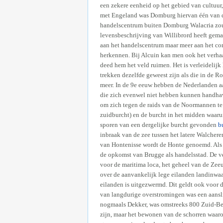
een zekere eenheid op het gebied van cultuur
met Engeland was Domburg hiervan één van de
handelscentrum buiten Domburg Walacria zou he
levensbeschrijving van Willibrord heeft gemaa
aan het handelscentrum maar meer aan het com
herkennen. Bij Alcuin kan men ook het verhaa
deed hem het veld ruimen. Het is verleidelijk
trekken dezelfde geweest zijn als die in de R
meer. In de 9e eeuw hebben de Nederlanden a
die zich evenwel niet hebben kunnen handhave
om zich tegen de raids van de Noormannen te 
zuidburcht) en de burcht in het midden waaru
sporen van een dergelijke burcht gevonden
b
inbraak van de zee tussen het latere Walchere
van Hontenisse wordt de Honte genoemd. Als va
de opkomst van Brugge als handelsstad. De v
voor de maritima loca, het geheel van de Zee
over de aanvankelijk lege eilanden landinwaar
eilanden is uitgezwermd. Dit geldt ook voor 
van langdurige overstromingen was een aansli
nogmaals Dekker, was omstreeks 800 Zuid-Be
zijn, maar het bewonen van de schorren waaro