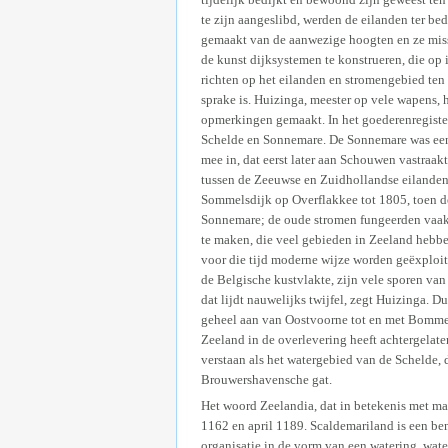
te zijn aangeslibd, werden de eilanden ter be
gemaakt van de aanwezige hoogten en ze missch
de kunst dijksystemen te konstrueren, die op
richten op het eilanden en stromengebied te
sprake is. Huizinga, meester op vele wapens, 
opmerkingen gemaakt. In het goederenregister
Schelde en Sonnemare. De Sonnemare was een 
mee in, dat eerst later aan Schouwen vastraakt
tussen de Zeeuwse en Zuidhollandse eilanden
Sommelsdijk op Overflakkee tot 1805, toen de
Sonnemare; de oude stromen fungeerden vaak 
te maken, die veel gebieden in Zeeland hebbe
voor die tijd moderne wijze worden geëxploi
de Belgische kustvlakte, zijn vele sporen va
dat lijdt nauwelijks twijfel, zegt Huizinga.
geheel aan van Oostvoorne tot en met Bommen
Zeeland in de overlevering heeft achtergelate
verstaan als het watergebied van de Schelde, 
Brouwershavensche gat.
Het woord Zeelandia, dat in betekenis met ma
1162 en april 1189. Scaldemariland is een ben
organisatie in de vorm van een watering, wate