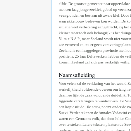
elfde. De grootste gemeente naar oppervlakte 
met een laag jonge zeeklei, gebed op veen, 
veengronden en bestaan uit zware klei. Door 
waar akkerbouw bedreven kon worden. De ko
situatie veel verbetering aangebracht, zij he
kleiner maar toch ook belangrijk is het duin
51 m + N.A.P., maar Zeeland wordt niet voor 
zee veroverd en, nu er geen veroveringsplan
Zeeland is een laaggelegen provincie met hoog
positie is. 25 Jaar Deltawerken hebben de ve
komen. Zeeland zal zich pas werkelijk veilig 
Naamsafleiding
Voor velen zal de verklaring van het woord Z
werkelijkheid voldoende overeen om lang nade
daarmee lijkt de zaak voldoende duidelijk. T
liggende verklaringen te wantrouwen. De Vita 
een kopie uit de 10e eeuw, noemt onder de v
Suevi. Verder tekenen de Annales Vedastini e
waren een Germaans volk, dat door Julius Caes
over te steken. Latere teksten plaatsen de S
onderworpen en zich op den duur oplossen. A