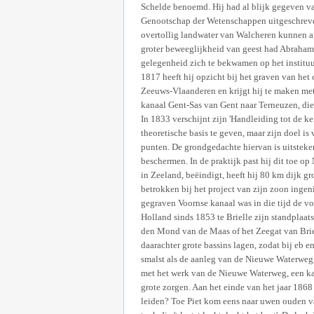
Schelde benoemd. Hij had al blijk gegeven 
Genootschap der Wetenschappen uitgeschreven
overtollig landwater van Walcheren kunnen a
groter beweeglijkheid van geest had Abraha
gelegenheid zich te bekwamen op het institu
1817 heeft hij opzicht bij het graven van het
Zeeuws-Vlaanderen en krijgt hij te maken met
kanaal Gent-Sas van Gent naar Terneuzen, die 
In 1833 verschijnt zijn 'Handleiding tot de 
theoretische basis te geven, maar zijn doel is
punten. De grondgedachte hiervan is uitsteke
beschermen. In de praktijk past hij dit toe o
in Zeeland, beëindigt, heeft hij 80 km dijk 
betrokken bij het project van zijn zoon ingen
gegraven Voornse kanaal was in die tijd de v
Holland sinds 1853 te Brielle zijn standplaat
den Mond van de Maas of het Zeegat van Brie
daarachter grote bassins lagen, zodat bij eb
smalst als de aanleg van de Nieuwe Waterweg
met het werk van de Nieuwe Waterweg, een kan
grote zorgen. Aan het einde van het jaar 1868
leiden? Toe Piet kom eens naar uwen ouden va