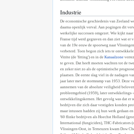
Industrie
De economische geschiedenis van Zeeland wor
daarna openlijk verval. Aan pogingen dit ver
werkelijke successen omgezet. Wie kijkt naar
Franse tijd werd gegraven en dan ziet wat er 
van de 19e eeuw de spoorweg naar Vlissingen
verbeterd. Toen begon zich iets te ontwikkel
Vitrite (de 'fitting') en in de
Kanaalzone
verrez
te geven. Dat heeft moeten wachten tot de twe
en zeker niet zo als de optimistische prognos
plaatsen. De eerste slag viel in de nadagen
jaar later met de stormramp van 1953. Deze ve
aannemen van de absolute veiligheid belovend
probleemgebied (1959), later ontwikkelings- o
ontwikkelingskernen. Het gevolg was dat er su
bedrijven die zich daar vestigden konden pro
maar intussen hadden zij hun werk gedaan en 
'60 flinke bedrijven als Hoechst Holland (gro
International (fungiciden), THC-Fabricators (o
Vlissingen-Oost, in Terneuzen kwam Dow Chem