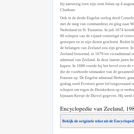
hij aanwezig toen zijn oom Johan op 4 august
Chatham.
Ook in de derde Engelse oorlog deed Cornelis 
met de rang van commandeur, en ging naar W
Nederland en St. Eustatius. In juli 1674 keerd
80 schepen van de vijand vernietigd of verov
geroepen en in zijn dienst geschorst. Reden 
de belangen van Zeeland zou zijn geweest. In
Zeeland benoemd, in 1679 tot viceadmiraal e
admiraal van Zeeland. In deze laatste jaren h
kapers. In 1688 voerde hij het bevel over de 
die de voorhoede uitmaakte van de gezamenlijk
Fransen op. De Engelse admiraal Herbert, graa
gedrag werd Evertsen grote lof toegezwaaid e
schepen om tegen de Duinkerkers op te treden
bijnaam Keesje de Duivel gegeven. Hij werd o
Encyclopedie van Zeeland, 19
Bekijk de originele tekst uit de Encyclope