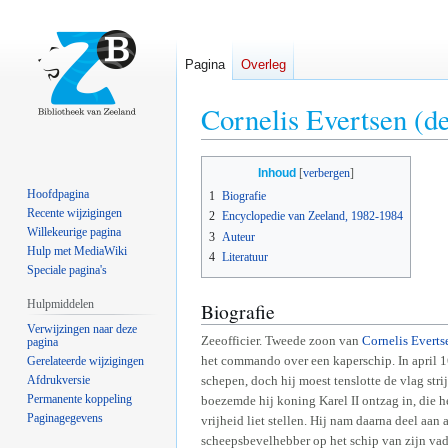
Pagina
Overleg
Cornelis Evertsen (de
Naar
Naar
Inhoud
navigatie
zoeken
Hoofdpagina
1
Biografie
springen
springen
Recente wijzigingen
2
Encyclopedie van Zeeland, 1982-1984
Willekeurige pagina
3
Auteur
Hulp met MediaWiki
4
Literatuur
Speciale pagina's
Hulpmiddelen
Biografie
Verwijzingen naar deze
Zeeofficier. Tweede zoon van
Cornelis Everts
pagina
het commando over een kaperschip. In april 
Gerelateerde wijzigingen
Afdrukversie
schepen, doch hij moest tenslotte de vlag st
Permanente koppeling
boezemde hij koning Karel II ontzag in, die
Paginagegevens
vrijheid liet stellen. Hij nam daarna deel aan 
scheepsbevelhebber op het schip van zijn vade