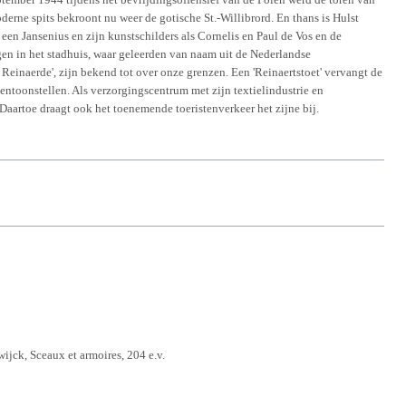
derne spits bekroont nu weer de gotische St.-Willibrord. En thans is Hulst
een Jansenius en zijn kunstschilders als Cornelis en Paul de Vos en de
en in het stadhuis, waar geleerden van naam uit de Nederlandse
einaerde', zijn bekend tot over onze grenzen. Een 'Reinaertstoet' vervangt de
tentoonstellen. Als verzorgingscentrum met zijn textielindustrie en
Daartoe draagt ook het toenemende toeristenverkeer het zijne bij.
ijck, Sceaux et armoires, 204 e.v.