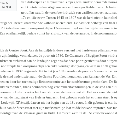
van Antwerpen en Reynier van Ympeghem. Andere beroemde bouwmee
oto: S.
en Dominicus den Waghemakere en Laureyns Keldermans. De laatste 
r. 146988
getroffen was. In de toren bevindt zich een carillon met een automat
17e en 18e eeuw. Tussen 1645 en 1807 was de kerk niet in katholi
 weer geheel beschikbaar voor de katholieke eredienst. De basiliek herbergt een fra
2. Gedeelten van dit oorspronkelijke 17e-eeuwse orgel werden bij de restauratie i
Een onafhankelijk pedale vormt het sluitstuk van de restauratie. In de zomermaan
ch de Gentse Poort. Aan de landzijde is deze versierd met hardstenen pilasters, wa
In zijn huidige vorm dateert de poort uit 1780. De Graauwse of Bagijne Poort vindt
ardstenen architraaf aan de landzijde zegt ons dat deze poort gesticht is door burg
e noordzijde had oorspronkelijk een enkelvoudige doorgang en werd in 1620 gebo
redenen in 1932 nogmaals. Tot in het jaar 1845 werden de poorten 's avonds met z
de de stad nadert, ziet nabij de Gentse Poort het monument van Reinaert de Vos. Dit
n en door het toenmalige Reinaertcomité aan het stadsbestuur geschonken. De Rei
lst verbonden; thans herinneren nog vele reinaertaanduidingen in de stad aan di
ebouwen in Hulst is zeker het Landshuis aan de Steenstraat 20. Het was vanaf de mi
uw van de magistraat van Hulster Ambacht. Het gebouw zoals het er thans staat, is 
 Lodewijk-XlVe stijl, dateert uit het begin van de 18e eeuw. In dit gebouw is o.a. 
 huis aan de Steenstraat met zijn merkwaardige laat middeleeuwse traptoren, was mo
ordiger van de Vlaamse graaf in Hulst. Dit 'Steen' werd in de 15e eeuw bewoond 