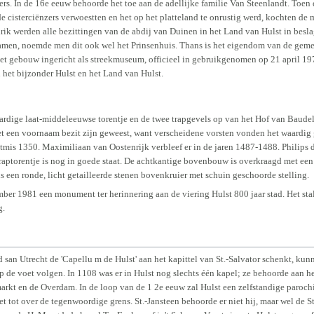
ers. In de 16e eeuw behoorde het toe aan de adellijke familie Van Steenlandt. Toen
de cisterciënzers verwoestten en het op het platteland te onrustig werd, kochten de
ik werden alle bezittingen van de abdij van Duinen in het Land van Hulst in besl
en, noemde men dit ook wel het Prinsenhuis. Thans is het eigendom van de gemeen
t gebouw ingericht als streekmuseum, officieel in gebruikgenomen op 21 april 19
het bijzonder Hulst en het Land van Hulst.
aardige laat-middeleeuwse torentje en de twee trapgevels op van het Hof van Baude
 een voornaam bezit zijn geweest, want verscheidene vorsten vonden het waardig g
tmis 1350. Maximiliaan van Oostenrijk verbleef er in de jaren 1487-1488. Philips d
traptorentje is nog in goede staat. De achtkantige bovenbouw is overkraagd met een
s een ronde, licht getailleerde stenen bovenkruier met schuin geschoorde stelling.
mber 1981 een monument ter herinnering aan de viering Hulst 800 jaar stad. Het sta
g.
 san Utrecht de 'Capellu m de Hulst' aan het kapittel van St.-Salvator schenkt, ku
op de voet volgen. In 1108 was er in Hulst nog slechts één kapel; ze behoorde aan h
arkt en de Overdam. In de loop van de 1 2e eeuw zal Hulst een zelfstandige paroch
et tot over de tegenwoordige grens. St.-Jansteen behoorde er niet hij, maar wel de