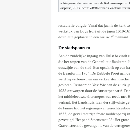
achtergrond de restanten van de Keldermanspoort. F
Jasperse, 2013. Bron: ZB/Beeldbank Zeeland, rec.n
restauratie volgde. Vanaf dat jaar is de kerk
werkstuk van Loys Isoré uit de jaren 1610-161
e
doublette geplaatst in een nieuw 2
manuaal. 
De stadspoorten
Aan de zuidelijke ingang van Hulst bevindt zi
die het wapen van de Generaliteit flankeren. 
oostzijde van de stad. Een opschrift op een h
de Beaufort in 1704. De Dubbele Poort aan d
werd hij verbouwd en om verkeerstechnische 
gesloten. Reinaert de Vos: Wie aan de zuidzij
1938 ontworpen door de Antwerpenaar A. Dame
het middeleeuwse dierenepos was reeds met Hu
verhaal. Het Landshuis: Een der stijlvolste g
de Franse tijd het regerings- en gerechtsgebo
1655; de gevel met zijn fraaie middenpartij in
gevestigd. Het pand Steenstraat 28: Het grote
Gravensteen, de gevangenis van de vertegenwo