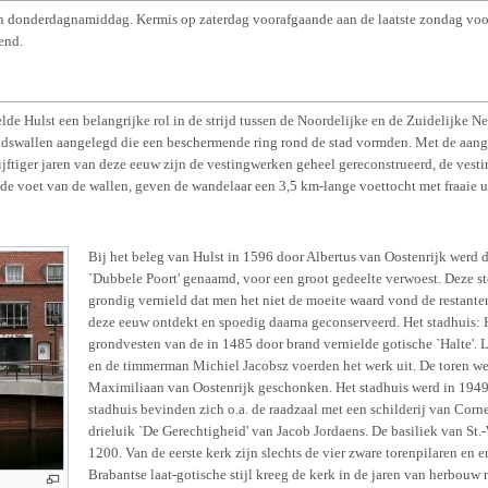
donderdagnamiddag. Kermis op zaterdag voorafgaande aan de laatste zondag voor P
end.
lde Hulst een belangrijke rol in de strijd tussen de Noordelijke en de Zuidelijke N
dswallen aangelegd die een beschermende ring rond de stad vormden. Met de aangel
jftiger jaren van deze eeuw zijn de vestingwerken geheel gereconstrueerd, de vesti
 voet van de wallen, geven de wandelaar een 3,5 km-lange voettocht met fraaie u
Bij het beleg van Hulst in 1596 door Albertus van Oostenrijk werd 
`Dubbele Poort' genaamd, voor een groot gedeelte verwoest. Deze st
grondig vernield dat men het niet de moeite waard vond de restante
deze eeuw ontdekt en spoedig daarna geconserveerd. Het stadhuis:
grondvesten van de in 1485 door brand vernielde gotische `Halte'.
en de timmerman Michiel Jacobsz voerden het werk uit. De toren we
Maximiliaan van Oostenrijk geschonken. Het stadhuis werd in 1949 g
stadhuis bevinden zich o.a. de raadzaal met een schilderij van Corn
drieluik `De Gerechtigheid' van Jacob Jordaens. De basiliek van St.
1200. Van de eerste kerk zijn slechts de vier zware torenpilaren en
Brabantse laat-gotische stijl kreeg de kerk in de jaren van herbouw