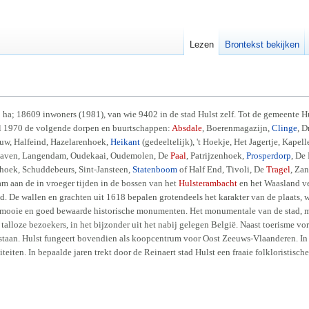
Lezen
Brontekst bekijken
a; 18609 inwoners (1981), van wie 9402 in de stad Hulst zelf. Tot de gemeente H
ril 1970 de volgende dorpen en buurtschappen:
Absdale
, Boerenmagazijn,
Clinge
, D
auw, Halfeind, Hazelarenhoek,
Heikant
(gedeeltelijk), 't Hoekje, Het Jagertje, Kapel
haven, Langendam, Oudekaai, Oudemolen, De
Paal
, Patrijzenhoek,
Prosperdorp
, De
hoek, Schuddebeurs, Sint-Jansteen,
Statenboom
of Half End, Tivoli, De
Tragel
, Za
m aan de in vroeger tijden in de bossen van het
Hulsterambacht
en het Waasland v
tad. De wallen en grachten uit 1618 bepalen grotendeels het karakter van de plaats,
an mooie en goed bewaarde historische monumenten. Het monumentale van de stad, 
jks talloze bezoekers, in het bijzonder uit het nabij gelegen België. Naast toerisme 
estaan. Hulst fungeert bovendien als koopcentrum voor Oost Zeeuws-Vlaanderen. In
iteiten. In bepaalde jaren trekt door de Reinaert stad Hulst een fraaie folkloristisch