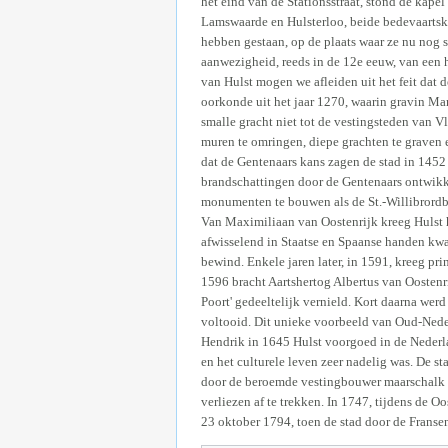
het eind van de Stationsstraat, stond de kape
Lamswaarde en Hulsterloo, beide bedevaartska
hebben gestaan, op de plaats waar ze nu nog s
aanwezigheid, reeds in de 12e eeuw, van een 
van Hulst mogen we afleiden uit het feit dat 
oorkonde uit het jaar 1270, waarin gravin Ma
smalle gracht niet tot de vestingsteden van
muren te omringen, diepe grachten te graven 
dat de Gentenaars kans zagen de stad in 1452
brandschattingen door de Gentenaars ontwikk
monumenten te bouwen als de St.-Willibrordba
Van Maximiliaan van Oostenrijk kreeg Hulst h
afwisselend in Staatse en Spaanse handen kwa
bewind. Enkele jaren later, in 1591, kreeg pr
1596 bracht Aartshertog Albertus van Oostenr
Poort' gedeeltelijk vernield. Kort daarna we
voltooid. Dit unieke voorbeeld van Oud-Neder
Hendrik in 1645 Hulst voorgoed in de Nederl
en het culturele leven zeer nadelig was. De 
door de beroemde vestingbouwer maarschalk 
verliezen af te trekken. In 1747, tijdens de 
23 oktober 1794, toen de stad door de Franse