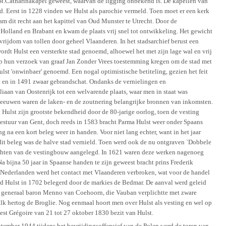
en St.Catharinakapel geweest, waarvan de ligging onbekend is. De kapellen van
d. Eerst in 1228 vinden we Hulst als parochie vermeld. Toen moet er een kerk
am dit recht aan het kapittel van Oud Munster te Utrecht. Door de
 Holland en Brabant en kwam de plaats vrij snel tot ontwikkeling. Het gewicht
vrijdom van tollen door geheel Vlaanderen. In het stadsarchief berust een
rdt Hulst een versterkte stad genoemd, alhoewel het met zijn lage wal en vrij
op hun verzoek van graaf Jan Zonder Vrees toestemming kregen om de stad met
st 'onwinbaer' genoemd. Een nogal optimistische betiteling, gezien het feit
st en in 1491 zwaar gebrandschat. Ondanks de vernielingen en
aan van Oostenrijk tot een welvarende plaats, waar men in staat was
eleeuwen waren de laken- en de zoutnering belangrijke bronnen van inkomsten.
Hulst zijn grootste bekendheid door de 80-jarige oorlog, toen de vesting
bestuur van Gent, doch reeds in 1583 bracht Parma Hulst weer onder Spaans
 na een kort beleg weer in handen. Voor niet lang echter, want in het jaar
dit beleg was de halve stad vernield. Toen werd ook de nu ontgraven `Dobbele
nzichten van de vestingbouw aangelegd. In 1621 waren deze werken nagenoeg
 bijna 50 jaar in Spaanse handen te zijn geweest bracht prins Frederik
 Nederlanden werd het contact met Vlaanderen verbroken, wat voor de handel
erd Hulst in 1702 belegerd door de markies de Bedmar. De aanval werd geleid
 generaal baron Menno van Coehoorn, die Vauban verplichtte met zware
alk hertog de Broglie. Nog eenmaal hoort men over Hulst als vesting en wel op
st Grégoire van 21 tot 27 oktober 1830 bezit van Hulst.
tember 1944 tijdens het bevrijdingsoffensief van de Polen werd de toren van