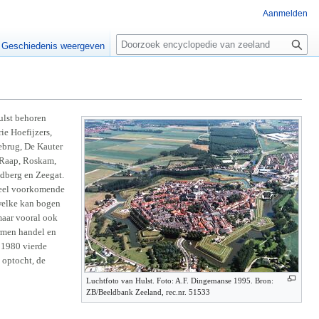
Aanmelden
Z
o
Geschiedenis weergeven
e
k
e
n
ulst behoren
rie Hoefijzers,
lebrug, De Kauter
 Raap, Roskam,
ndberg en Zeegat.
eel voorkomende
 welke kan bogen
maar vooral ook
vormen handel en
 1980 vierde
e optocht, de
Luchtfoto van Hulst. Foto: A.F. Dingemanse 1995. Bron:
ZB/Beeldbank Zeeland, rec.nr. 51533