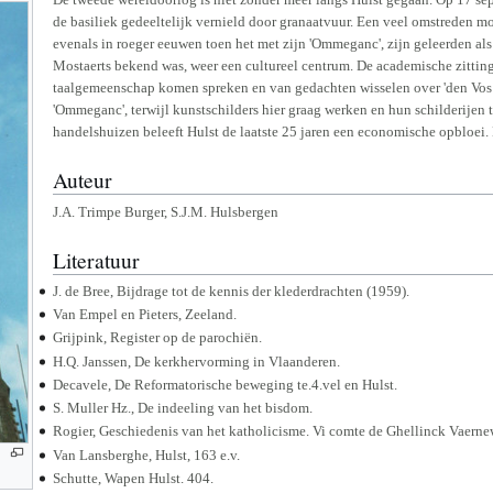
de basiliek gedeeltelijk vernield door granaatvuur. Een veel omstreden mo
evenals in roeger eeuwen toen het met zijn 'Ommeganc', zijn geleerden als 
Mostaerts bekend was, weer een cultureel centrum. De academische zitting
taalgemeenschap komen spreken en van gedachten wisselen over 'den Vos R
'Ommeganc', terwijl kunstschilders hier graag werken en hun schilderijen 
handelshuizen beleeft Hulst de laatste 25 jaren een economische opbloei. 
Auteur
J.A. Trimpe Burger, S.J.M. Hulsbergen
Literatuur
J. de Bree, Bijdrage tot de kennis der klederdrachten (1959).
Van Empel en Pieters, Zeeland.
Grijpink, Register op de parochiën.
H.Q. Janssen, De kerkhervorming in Vlaanderen.
Decavele, De Reformatorische beweging te.4.vel en Hulst.
S. Muller Hz., De indeeling van het bisdom.
Rogier, Geschiedenis van het katholicisme. Vi comte de Ghellinck Vaernew
Van Lansberghe, Hulst, 163 e.v.
Schutte, Wapen Hulst. 404.