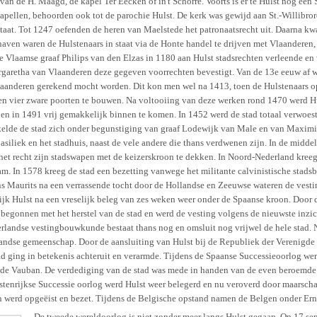
l van de H. Maagd, de kapel Ter Eecken of in't Schorre. Voorts is er te Hulst nog e
pellen, behoorden ook tot de parochie Hulst. De kerk was gewijd aan St.-Willibror
taat. Tot 1247 oefenden de heren van Maelstede het patronaatsrecht uit. Daarna kw
haven waren de Hulstenaars in staat via de Honte handel te drijven met Vlaanderen,
de Vlaamse graaf Philips van den Elzas in 1180 aan Hulst stadsrechten verleende en 
rgaretha van Vlaanderen deze gegeven voorrechten bevestigt. Van de 13e eeuw af wo
 Vlaanderen gerekend mocht worden. Dit kon men wel na 1413, toen de Hulstenaars 
en vier zware poorten te bouwen. Na voltooiing van deze werken rond 1470 werd Hul
 en in 1491 vrij gemakkelijk binnen te komen. In 1452 werd de stad totaal verwoe
elde de stad zich onder begunstiging van graaf Lodewijk van Male en van Maximili
siliek en het stadhuis, naast de vele andere die thans verdwenen zijn. In de midd
et recht zijn stadswapen met de keizerskroon te dekken. In Noord-Nederland kreeg 
m. In 1578 kreeg de stad een bezetting vanwege het militante calvinistische stads
ins Maurits na een verrassende tocht door de Hollandse en Zeeuwse wateren de vesting
ijk Hulst na een vreselijk beleg van zes weken weer onder de Spaanse kroon. Door 
rd begonnen met het herstel van de stad en werd de vesting volgens de nieuwste i
landse vestingbouwkunde bestaat thans nog en omsluit nog vrijwel de hele stad. Na
andse gemeenschap. Door de aansluiting van Hulst bij de Republiek der Verenigde
stad ging in betekenis achteruit en verarmde. Tijdens de Spaanse Successieoorlog w
de Vauban. De verdediging van de stad was mede in handen van de even beroemde
Oostenrijkse Successie oorlog werd Hulst weer belegerd en nu veroverd door maarsch
n werd opgeëist en bezet. Tijdens de Belgische opstand namen de Belgen onder Erne
De tweede wereldoorlog is niet zonder meer langs Hulst gegaan. Op 17 sep