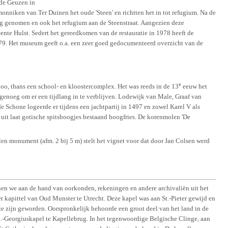
 de Geuzen in
 monniken van Ter Duinen het oude 'Steen' en richtten het in tot refugium. Na de
ag genomen en ook het refugium aan de Steenstraat. Aangezien deze
te Hulst. Sedert het gereedkomen van de restauratie in 1978 heeft de
79. Het museum geeft o.a. een zeer goed gedocumenteerd overzicht van de
e
loo, thans een school- en kloostercomplex. Het was reeds in de 13
eeuw het
enoeg om er een tijdlang in te verblijven. Lodewijk van Male, Graaf van
e Schone logeerde er tijdens een jachtpartij in 1497 en zowel Karel V als
 uit laat gotische spitsboogjes bestaand hoogfries. De korenmolen 'De
len monument (afm. 2 bij 5 m) stelt het vignet voor dat door Jan Colsen werd
nnen we aan de hand van oorkonden, rekeningen en andere archivaliën uit het
et kapittel van Oud Munster te Utrecht. Deze kapel was aan St.-Pieter gewijd en
ie zijn geworden. Oorspronkelijk behoorde een groot deel van het land in de
 St.-Georgiuskapel te Kapellebrug. In het tegenwoordige Belgische Clinge, aan