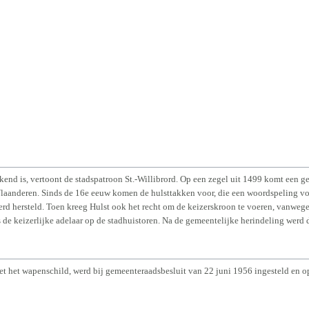
ekend is, vertoont de stadspatroon St.-Willibrord. Op een zegel uit 1499 komt een 
 Vlaanderen. Sinds de 16e eeuw komen de hulsttakken voor, die een woordspeling 
werd hersteld. Toen kreeg Hulst ook het recht om de keizerskroon te voeren, vanwe
de keizerlijke adelaar op de stadhuistoren. Na de gemeentelijke herindeling werd
t het wapenschild, werd bij gemeenteraadsbesluit van 22 juni 1956 ingesteld en 