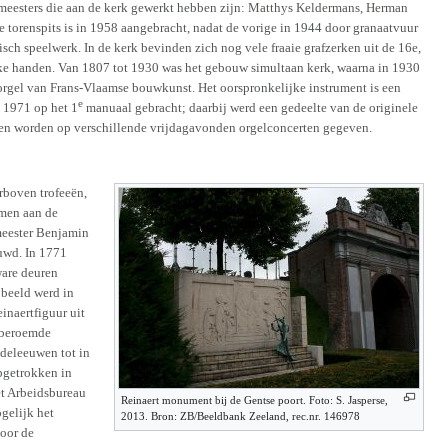
sters die aan de kerk gewerkt hebben zijn: Matthys Keldermans, Herman
torenspits is in 1958 aangebracht, nadat de vorige in 1944 door granaatvuur
isch speelwerk. In de kerk bevinden zich nog vele fraaie grafzerken uit de 16e,
eke handen. Van 1807 tot 1930 was het gebouw simultaan kerk, waarna in 1930
ai orgel van Frans-Vlaamse bouwkunst. Het oorspronkelijke instrument is een
e
n 1971 op het 1
manuaal gebracht; daarbij werd een gedeelte van de originele
den worden op verschillende vrijdagavonden orgelconcerten gegeven.
arboven trofeeën,
 men aan de
emeester Benjamin
uwd. In 1771
ware deuren
 beeld werd in
naertfiguur uit
t beroemde
ddeleeuwen tot in
opgetrokken in
het Arbeidsbureau
Reinaert monument bij de Gentse poort. Foto: S. Jasperse,
gelijk het
2013. Bron: ZB/Beeldbank Zeeland, rec.nr. 146978
door de