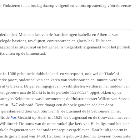
inksteren t.m. dinsdag daarop volgend en voorts op zaterdag vóór de eerste
ederlanden. Mede op last van de Aartshertogen Isabella en Albertus van
egde bastions, ravelijnen, contrescarpen en glacis leek Hulst een
nggracht is uitgediept en het geheel is toegankelijk gemaakt voor het publiek.
itzichten op de binnenstad.
de in 1506 gebouwde dubbele land- en waterpoort, ook wel de 'Oude' of
erke poort, onderdeel van een keten van stadspoorten en -muren, werd zo
n af te breken. De geheel ingegraven overblijfselen werden in het midden van
 Het gebouw aan de Markt is in de periode 1528-1534 opgetrokken op de
 Laureyns Keldermans was bouwmeester, de Hulster meester Willem van Sassen
rd in 1547 voltooid. Deze draagt een dubbele gouden adelaar, door
erestaureerd door G.J. Sturm en H. de Lussanet de la Sablonière. In het
elis de
Vos
'Gezicht op Hulst' uit 1628, de burgerzaal en de trouwzaal, met een
-Willibrord: De bouw van de oorspronkelijke kerk van Hulst ligt rond het jaar
 enkele fragmenten van het oude transept overgebleven. Haar huidige vorm in
 na de grote brand van 1468. Het koor is gebouwd door mr. Everaert Spoorwater