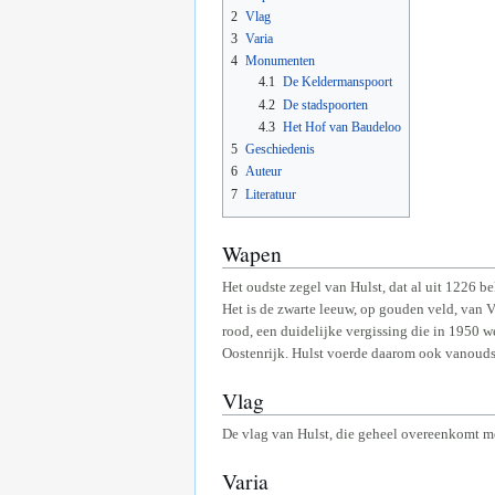
2
Vlag
3
Varia
4
Monumenten
4.1
De Keldermanspoort
4.2
De stadspoorten
4.3
Het Hof van Baudeloo
5
Geschiedenis
6
Auteur
7
Literatuur
Wapen
Het oudste zegel van Hulst, dat al uit 1226 b
Het is de zwarte leeuw, op gouden veld, van
rood, een duidelijke vergissing die in 1950 
Oostenrijk. Hulst voerde daarom ook vanouds 
Vlag
De vlag van Hulst, die geheel overeenkomt me
Varia