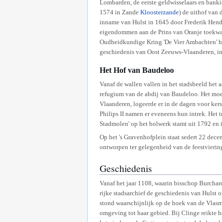
Lombarden, de eerste geldwisselaars en banki
1574 in Zande
Kloosterzande
) de uithof van 
inname van Hulst in 1645 door Frederik Hendr
eigendommen aan de Prins van Oranje toekwam
Oudheidkundige Kring 'De Vier Ambachten' he
geschiedenis van Oost Zeeuws-Vlaanderen, in 
Het Hof van Baudeloo
Vanaf de wallen vallen in het stadsbeeld het 
refugium van de abdij van Baudeloo. Het moet
Vlaanderen, logeerde er in de dagen voor kers
Philips II namen er eveneens hun intrek. Het 
Stadmolen' op het bolwerk stamt uit 1792 en i
Op het 's Gravenhofplein staat sedert 22 dece
ontworpen ter gelegenheid van de feestvierin
Geschiedenis
Vanaf het jaar 1108, waarin bisschop Burchard
rijke stadsarchief de geschiedenis van Hulst 
stond waarschijnlijk op de hoek van de Vlasm
omgeving tot haar gebied. Bij Clinge reikte h