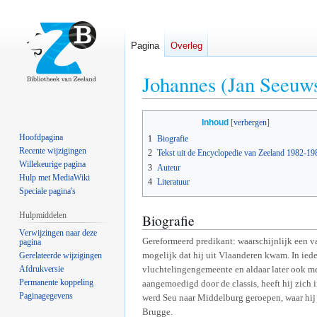
Pagina
Overleg
Johannes (Jan Seeuw
Naar
Naar
Inhoud
navigatie
zoeken
Hoofdpagina
1
Biografie
springen
springen
Recente wijzigingen
2
Tekst uit de Encyclopedie van Zeeland 1982-19
Willekeurige pagina
3
Auteur
Hulp met MediaWiki
4
Literatuur
Speciale pagina's
Hulpmiddelen
Biografie
Verwijzingen naar deze
Gereformeerd predikant: waarschijnlijk een v
pagina
mogelijk dat hij uit Vlaanderen kwam. In ieder
Gerelateerde wijzigingen
Afdrukversie
vluchtelingengemeente en aldaar later ook m
Permanente koppeling
aangemoedigd door de classis, heeft hij zich i
Paginagegevens
werd Seu naar Middelburg geroepen, waar hij 
Brugge.