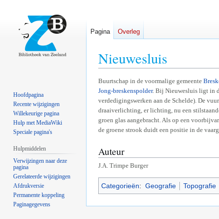
Pagina
Overleg
Nieuwesluis
Naar
Naar
Buurtschap in de voormalige gemeente
Bresk
Jong-breskenspolder
. Bij Nieuwesluis ligt i
navigatie
zoeken
Hoofdpagina
verdedigingswerken aan de Schelde). De vuur
springen
springen
Recente wijzigingen
draaiverlichting, er lichting, nu een stilsta
Willekeurige pagina
groen glas aangebracht. Als op een voorbijvare
Hulp met MediaWiki
de groene strook duidt een positie in de vaarg
Speciale pagina's
Auteur
Hulpmiddelen
Verwijzingen naar deze
J.A. Trimpe Burger
pagina
Gerelateerde wijzigingen
Categorieën
:
Geografie
Topografie
Afdrukversie
Permanente koppeling
Paginagegevens