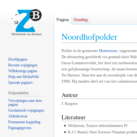
Pagina
Overleg
Noordhofpolder
Naar
Naar
Polder in de gemeente
Hontenisse
; opgenome
De afwatering geschiedt via gemaal/sluis Wal
navigatie
zoeken
Hoofdpagina
Groot-Lammersvelde, het deel ten zuidwesten
springen
springen
Recente wijzigingen
een gelijknamige buurtschap; de naam herinn
Willekeurige pagina
Ter Duinen. Naar het aan de noordzijde van d
Hulp met MediaWiki
1906. Hij maakte deel uit van het calamiteu
Speciale pagina's
Auteur
Hulpmiddelen
Verwijzingen naar deze
J. Kuipers
pagina
Gerelateerde wijzigingen
Literatuur
Afdrukversie
Permanente koppeling
Wilderom, Tussen afsluitdammen IV.
Paginagegevens
K.J.J. Brand, Oost Zeeuws-Vlaamse polder