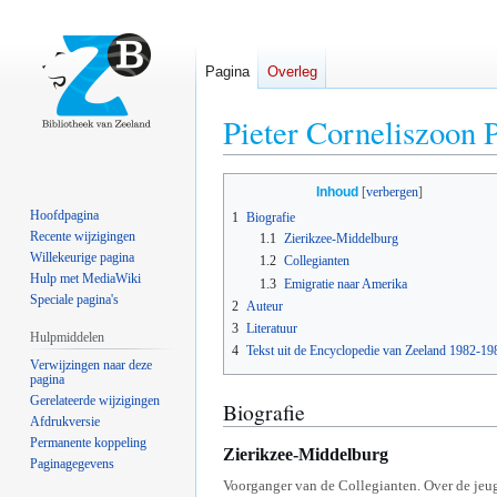
Pagina
Overleg
Pieter Corneliszoon 
Naar
Naar
Inhoud
navigatie
zoeken
Hoofdpagina
1
Biografie
springen
springen
Recente wijzigingen
1.1
Zierikzee-Middelburg
Willekeurige pagina
1.2
Collegianten
Hulp met MediaWiki
1.3
Emigratie naar Amerika
Speciale pagina's
2
Auteur
3
Literatuur
Hulpmiddelen
4
Tekst uit de Encyclopedie van Zeeland 1982-19
Verwijzingen naar deze
pagina
Gerelateerde wijzigingen
Biografie
Afdrukversie
Permanente koppeling
Zierikzee-Middelburg
Paginagegevens
Voorganger van de Collegianten. Over de jeu