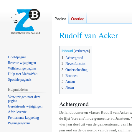
Pagina
Overleg
Rudolf van Acker
Naar
Naar
Inhoud
navigatie
zoeken
Hoofdpagina
1
Achtergrond
springen
springen
Recente wijzigingen
2
Nevenfuncties
Willekeurige pagina
3
Onderscheiding
Hulp met MediaWiki
4
Bronnen
Speciale pagina's
5
Auteur
6
Noten
Hulpmiddelen
Verwijzingen naar deze
pagina
Achtergrond
Gerelateerde wijzigingen
Afdrukversie
De landbouwer en vlasser Rudolf van Acker we
Permanente koppeling
de lijst 'Stevens' in de gemeente St. Janstee
Paginagegevens
vier jaar deel uit van de gemeenteraad van Hu
jaar oud en de de nestor van de raad, zich nie