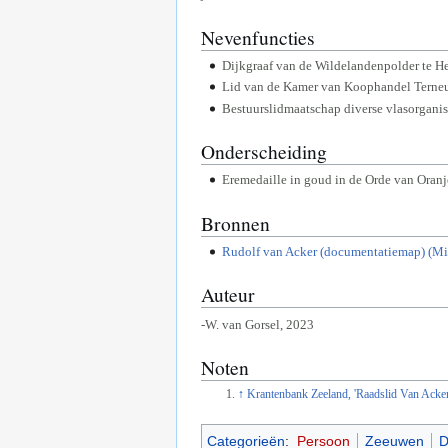
Nevenfuncties
Dijkgraaf van de Wildelandenpolder te H
Lid van de Kamer van Koophandel Terne
Bestuurslidmaatschap diverse vlasorganis
Onderscheiding
Eremedaille in goud in de Orde van Oranj
Bronnen
Rudolf van Acker (documentatiemap) (M
Auteur
-W. van Gorsel, 2023
Noten
↑
Krantenbank Zeeland, 'Raadslid Van Acker 
Categorieën
:
Persoon
Zeeuwen
D