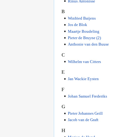
Rinus Antonisse
B
Winfried Baijens
Jos de Blok
Maartje Boudeling
Pieter de Bruyne (2)
Anthonie van den Buuse
C
Wilhelm van Citters
E
Jan Wackie Eysten
F
Johan Samuel Frederiks
G
Pieter Johannes Geill
Jacob van de Graft
H