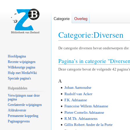
Categorie
Overleg
Categorie
:
Diversen
Naar
Naar
De categorie diversen bevat onderwerpen die 
navigatie
zoeken
Hoofdpagina
Pagina’s in categorie "Diverse
springen
springen
Recente wijzigingen
Willekeurige pagina
Deze categorie bevat de volgende 42 pagina’s,
Hulp met MediaWiki
Speciale pagina's
A
Johan Aarnoudse
Hulpmiddelen
Rudolf van Acker
Verwijzingen naar deze
pagina
F.K. Adriaanse
Gerelateerde wijzigingen
Francoise Willem Adriaanse
Afdrukversie
Pieter Cornelis Adriaanse
Permanente koppeling
R.M.Th. Adriaansens
Paginagegevens
Gillis Robert Andre de la Porte