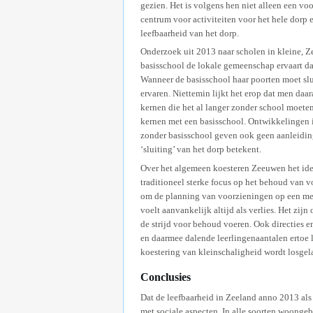
gezien. Het is volgens hen niet alleen een v
centrum voor activiteiten voor het hele dorp 
leefbaarheid van het dorp.
Onderzoek uit 2013 naar scholen in kleine, Ze
basisschool de lokale gemeenschap ervaart dat
Wanneer de basisschool haar poorten moet slui
ervaren. Niettemin lijkt het erop dat men daa
kernen die het al langer zonder school moete
kernen met een basisschool. Ontwikkelingen i
zonder basisschool geven ook geen aanleiding
‘sluiting’ van het dorp betekent.
Over het algemeen koesteren Zeeuwen het idea
traditioneel sterke focus op het behoud van 
om de planning van voorzieningen op een meer
voelt aanvankelijk altijd als verlies. Het zij
de strijd voor behoud voeren. Ook directies 
en daarmee dalende leerlingenaantalen ertoe l
koestering van kleinschaligheid wordt losgel
Conclusies
Dat de leefbaarheid in Zeeland anno 2013 als
met sociale aspecten. In alle soorten woongeb