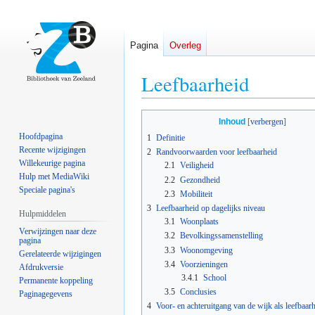
Pagina
Overleg
Leefbaarheid
Naar
Naar
Inhoud
navigatie
zoeken
Hoofdpagina
1
Definitie
springen
springen
Recente wijzigingen
2
Randvoorwaarden voor leefbaarheid
Willekeurige pagina
2.1
Veiligheid
Hulp met MediaWiki
2.2
Gezondheid
Speciale pagina's
2.3
Mobiliteit
3
Leefbaarheid op dagelijks niveau
Hulpmiddelen
3.1
Woonplaats
Verwijzingen naar deze
3.2
Bevolkingssamenstelling
pagina
3.3
Woonomgeving
Gerelateerde wijzigingen
3.4
Voorzieningen
Afdrukversie
3.4.1
School
Permanente koppeling
3.5
Conclusies
Paginagegevens
4
Voor- en achteruitgang van de wijk als leefbaarh