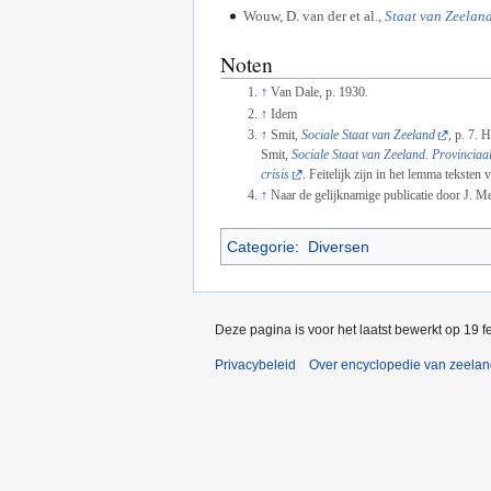
Wouw, D. van der et al.,
Staat van Zeeland.
Noten
↑
Van Dale, p. 1930.
↑
Idem
↑
Smit,
Sociale Staat van Zeeland
, p. 7. 
Smit,
Sociale Staat van Zeeland. Provinciaa
crisis
. Feitelijk zijn in het lemma tekste
↑
Naar de gelijknamige publicatie door J. Me
Categorie
:
Diversen
Deze pagina is voor het laatst bewerkt op 19 
Privacybeleid
Over encyclopedie van zeela