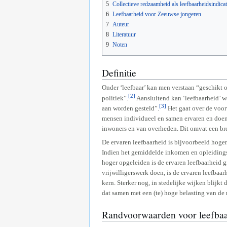
5
Collectieve redzaamheid als leefbaarheidsindica
6
Leefbaarheid voor Zeeuwse jongeren
7
Auteur
8
Literatuur
9
Noten
Definitie
Onder ‘leefbaar’ kan men verstaan “geschikt o
[2]
politiek”.
Aansluitend kan ‘leefbaarheid’ w
[3]
aan worden gesteld”.
Het gaat over de voo
mensen individueel en samen ervaren en doen.
inwoners en van overheden. Dit omvat een bree
De ervaren leefbaarheid is bijvoorbeeld hog
Indien het gemiddelde inkomen en opleidingsni
hoger opgeleiden is de ervaren leefbaarheid g
vrijwilligerswerk doen, is de ervaren leefbaar
kern. Sterker nog, in stedelijke wijken blijk
dat samen met een (te) hoge belasting van de 
Randvoorwaarden voor leefbaa