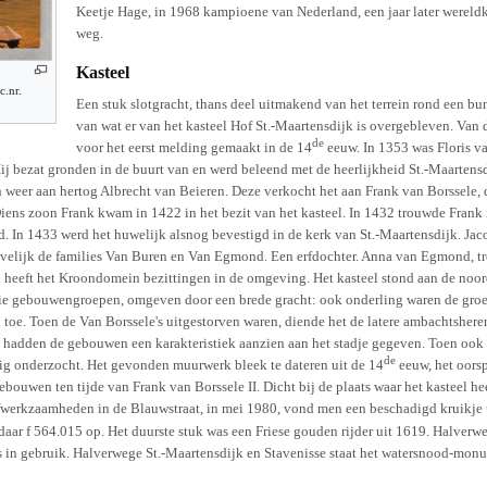
Keetje Hage, in 1968 kampioene van Nederland, een jaar later werel
weg.
Kasteel
c.nr.
Een stuk slotgracht, thans deel uitmakend van het terrein rond een bun
van wat er van het kasteel Hof St.-Maartensdijk is overgebleven. Van d
de
voor het eerst melding gemaakt in de 14
eeuw. In 1353 was Floris v
j bezat gronden in de buurt van en werd beleend met de heerlijkheid St.-Maartensdi
 weer aan hertog Albrecht van Beieren. Deze verkocht het aan Frank van Borssele, d
Diens zoon Frank kwam in 1422 in het bezit van het kasteel. In 1432 trouwde Fra
 In 1433 werd het huwelijk alsnog bevestigd in de kerk van St.-Maartensdijk. Jacob
ievelijk de families Van Buren en Van Egmond. Een erfdochter. Anna van Egmond, tr
heeft het Kroondomein bezittingen in de omgeving. Het kasteel stond aan de noordzi
rie gebouwengroepen, omgeven door een brede gracht: ook onderling waren de gro
 toe. Toen de Van Borssele's uitgestorven waren, diende het de latere ambachtshere
 hadden de gebouwen een karakteristiek aanzien aan het stadje gegeven. Toen ook 
de
ig onderzocht. Het gevonden muurwerk bleek te dateren uit de 14
eeuw, het oors
jgebouwen ten tijde van Frank van Borssele II. Dicht bij de plaats waar het kasteel 
afwerkzaamheden in de Blauwstraat, in mei 1980, vond men een beschadigd kruikje 
aar f 564.015 op. Het duurste stuk was een Friese gouden rijder uit 1619. Halverw
is in gebruik. Halverwege St.-Maartensdijk en Stavenisse staat het watersnood-mo