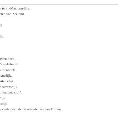
n te St.-Maartensdijk.
elen van Zeeland.
g.
jk.
euwen heen.
 Vogelvlucht.
rentenboek.
tensdijk.
rtensdijk.
Maartensdijk.
 van het 'slot".
dijk.
sdijk.
De steden van de Bevelanden en van Tholen.