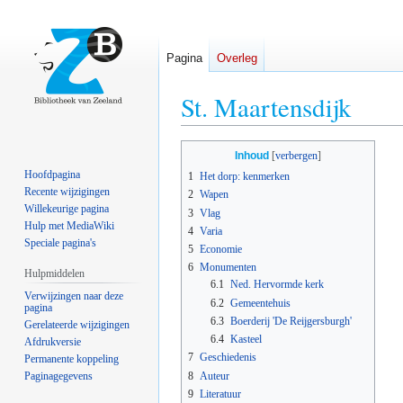
Pagina
Overleg
St. Maartensdijk
Naar
Naar
Inhoud
navigatie
zoeken
Hoofdpagina
1
Het dorp: kenmerken
springen
springen
Recente wijzigingen
2
Wapen
Willekeurige pagina
3
Vlag
Hulp met MediaWiki
4
Varia
Speciale pagina's
5
Economie
6
Monumenten
Hulpmiddelen
6.1
Ned. Hervormde kerk
Verwijzingen naar deze
6.2
Gemeentehuis
pagina
6.3
Boerderij 'De Reijgersburgh'
Gerelateerde wijzigingen
6.4
Kasteel
Afdrukversie
7
Geschiedenis
Permanente koppeling
8
Auteur
Paginagegevens
9
Literatuur