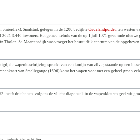
c, Smierdiek). Smalstad, gelegen in de 1206 bedijkte
Oudelandpolder
, ten westen 
ari 2021 3.440 inwoners. Het gemeentehuis van de op 1 juli 1971 gevormde nieuwe 
in Tholen. St. Maartensdijk was vroeger het bestuurlijk centrum van de opgeheven
igd; de wapenbeschrijving spreekt van een konijn van zilver, staande op een losse
penkaart van Smallegange (1696) komt het wapen voor met een geheel groen veld, 
62: heeft drie banen. volgens de vlucht diagonaal. in de wapenkleuren geel-wit gro
n industriële bedrijfjes.