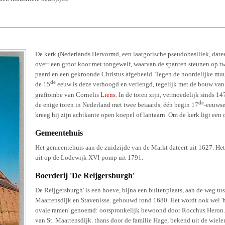
De kerk (Nederlands Hervormd, een laatgotische pseudobasiliek, datee
over: een groot koor met tongewelf, waarvan de spanten steunen op tw
paard en een gekroonde Christus afgebeeld. Tegen de noordelijke muur 
de
de 15
eeuw is deze verhoogd en verlengd, tegelijk met de bouw van 
graftombe van Cornelis
Liens
. In de toren zijn, vermoedelijk sinds 14
de
de enige toren in Nederland met twee beiaards, één begin 17
-eeuwse
kreeg hij zijn achtkante open koepel of lantaarn. Om de kerk ligt een 
Gemeentehuis
Het gemeentehuis aan de zuidzijde van de Markt dateert uit 1627. Het 
uit op de Lodewijk XVI-pomp uit 1791.
Boerderij 'De Reijgersburgh'
De Reijgersburgh' is een hoeve, bijna een buitenplaats, aan de weg tus
Maartensdijk en Stavenisse. gebouwd rond 1680. Het wordt ook wel 'h
ovale ramen' genoemd: oorspronkelijk bewoond door Rocchus Heron.
van St. Maartensdijk. thans door de familie Hage, bekend uit de wiele