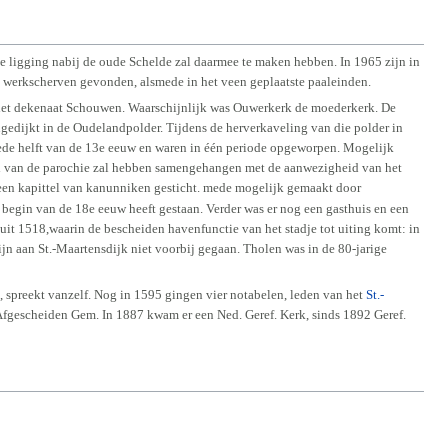
e ligging nabij de oude Schelde zal daarmee te maken hebben. In 1965 zijn in
 werkscherven gevonden, alsmede in het veen geplaatste paaleinden.
ot het dekenaat Schouwen. Waarschijnlijk was Ouwerkerk de moederkerk. De
ngedijkt in de Oudelandpolder. Tijdens de herverkaveling van die polder in
eede helft van de 13e eeuw en waren in één periode opgeworpen. Mogelijk
i van de parochie zal hebben samengehangen met de aanwezigheid van het
 een kapittel van kanunniken gesticht. mede mogelijk gemaakt door
 begin van de 18e eeuw heeft gestaan. Verder was er nog een gasthuis en een
 uit 1518,waarin de bescheiden havenfunctie van het stadje tot uiting komt: in
jn aan St.-Maartensdijk niet voorbij gegaan. Tholen was in de 80-jarige
, spreekt vanzelf. Nog in 1595 gingen vier notabelen, leden van het
St.-
 Afgescheiden Gem. In 1887 kwam er een Ned. Geref. Kerk, sinds 1892 Geref.