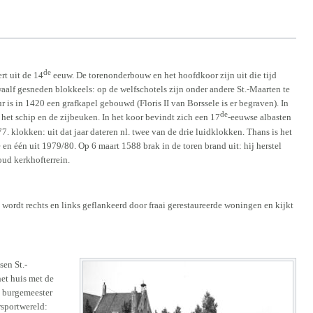
de
rt uit de 14
eeuw. De torenonderbouw en het hoofdkoor zijn uit die tijd
aalf gesneden blokkeels: op de welfschotels zijn onder andere St.-Maarten te
is in 1420 een grafkapel gebouwd (Floris II van Borssele is er begraven). In
de
het schip en de zijbeuken. In het koor bevindt zich een 17
-eeuwse albasten
77. klokken: uit dat jaar dateren nl. twee van de drie luidklokken. Thans is het
 en één uit 1979/80. Op 6 maart 1588 brak in de toren brand uit: hij herstel
oud kerkhofterrein.
wordt rechts en links geflankeerd door fraai gerestaureerde woningen en kijkt
sen St.-
et huis met de
 burgemeester
rsportwereld: