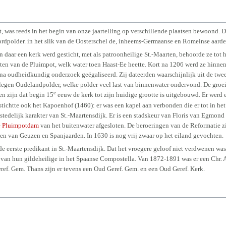
 was reeds in het begin van onze jaartelling op verschillende plaatsen bewoond. D
rdpolder. in het slik van de Oosterschel de, inheems-Germaanse en Romeinse aarde
n daar een kerk werd gesticht, met als patroonheilige St.-Maarten, behoorde ze t
sten van de Pluimpot, welk water toen Haast-Ee heette. Kort na 1206 werd ze hinne
 na oudheidkundig onderzoek geëgaliseerd. Zij dateerden waarschijnlijk uit de tw
egen Oudelandpolder, welke polder veel last van binnenwater ondervond. De groe
e
en zijn dat begin 15
eeuw de kerk tot zijn huidige grootte is uitgebouwd. Er werd
tichtte ook het Kapoenhof (1460): er was een kapel aan verbonden die er tot in het
 stedelijk karakter van St.-Maartensdijk. Er is een stadskeur van Floris van Egmond
e
Pluimpotdam
van het buitenwater afgesloten. De beroeringen van de Reformatie zi
en van Geuzen en Spanjaarden. In 1630 is nog vrij zwaar op het eiland gevochten.
 eerste predikant in St.-Maartensdijk. Dat het vroegere geloof niet verdwenen was
m van hun gildeheilige in het Spaanse Compostella. Van 1872-1891 was er een Chr.
eref. Gem. Thans zijn er tevens een Oud Geref. Gem. en een Oud Geref. Kerk.