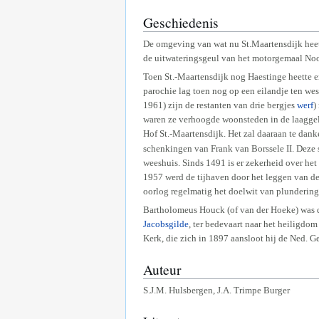
Geschiedenis
De omgeving van wat nu St.Maartensdijk heet,
de uitwateringsgeul van het motorgemaal Noo
Toen St.-Maartensdijk nog Haestinge heette e
parochie lag toen nog op een eilandje ten we
1961) zijn de restanten van drie bergjes
werf
)
waren ze verhoogde woonsteden in de laaggel
Hof St.-Maartensdijk. Het zal daaraan te dank
schenkingen van Frank van Borssele II. Deze s
weeshuis. Sinds 1491 is er zekerheid over het
1957 werd de tijhaven door het leggen van d
oorlog regelmatig het doelwit van plundering
Bartholomeus Houck (of van der Hoeke) was de
Jacobsgilde
, ter bedevaart naar het heiligdo
Kerk, die zich in 1897 aansloot hij de Ned. G
Auteur
S.J.M. Hulsbergen, J.A. Trimpe Burger