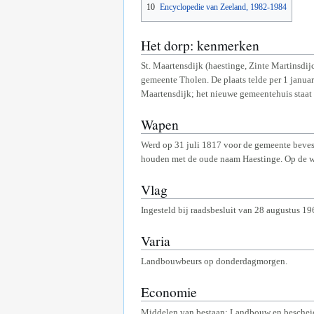
10
Encyclopedie van Zeeland, 1982-1984
Het dorp: kenmerken
St. Maartensdijk (haestinge, Zinte Martinsdij
gemeente Tholen. De plaats telde per 1 janu
Maartensdijk; het nieuwe gemeentehuis staat 
Wapen
Werd op 31 juli 1817 voor de gemeente bevest
houden met de oude naam Haestinge. Op de wa
Vlag
Ingesteld bij raadsbesluit van 28 augustus 19
Varia
Landbouwbeurs op donderdagmorgen.
Economie
Middelen van bestaan: Landbouw en bescheide