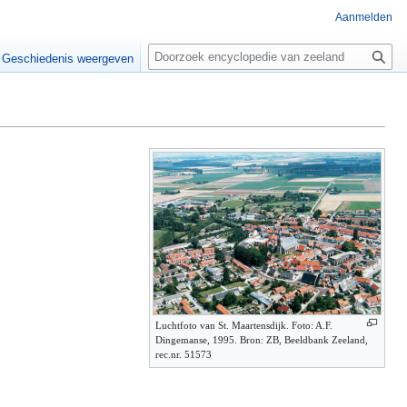
Aanmelden
Z
o
Geschiedenis weergeven
e
k
e
n
Luchtfoto van St. Maartensdijk. Foto: A.F.
Dingemanse, 1995. Bron: ZB, Beeldbank Zeeland,
rec.nr. 51573