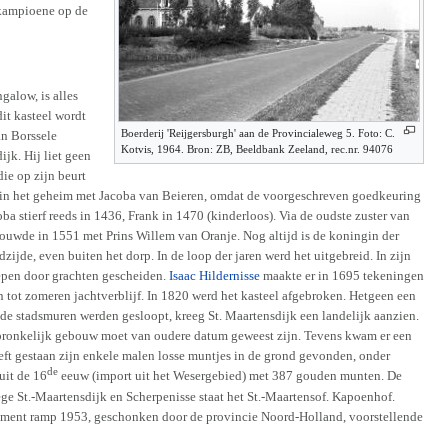
dkampioene op de
galow, is alles
it kasteel wordt
Boerderij 'Reijgersburgh' aan de Provincialeweg 5. Foto: C.
an Borssele
Kotvis, 1964. Bron: ZB, Beeldbank Zeeland, rec.nr. 94076
jk. Hij liet geen
ie op zijn beurt
nk in het geheim met Jacoba van Beieren, omdat de voorgeschreven goedkeuring
a stierf reeds in 1436, Frank in 1470 (kinderloos). Via de oudste zuster van
ouwde in 1551 met Prins Willem van Oranje. Nog altijd is de koningin der
jde, even buiten het dorp. In de loop der jaren werd het uitgebreid. In zijn
epen door grachten gescheiden.
Isaac Hildernisse
maakte er in 1695 tekeningen
n tot zomeren jachtverblijf. In 1820 werd het kasteel afgebroken. Hetgeen een
de stadsmuren werden gesloopt, kreeg St. Maartensdijk een landelijk aanzien.
pronkelijk gebouw moet van oudere datum geweest zijn. Tevens kwam er een
heeft gestaan zijn enkele malen losse muntjes in de grond gevonden, onder
de
uit de 16
eeuw (import uit het Wesergebied) met 387 gouden munten. De
ege St.-Maartensdijk en Scherpenisse staat het St.-Maartensof. Kapoenhof.
nument ramp 1953, geschonken door de provincie Noord-Holland, voorstellende