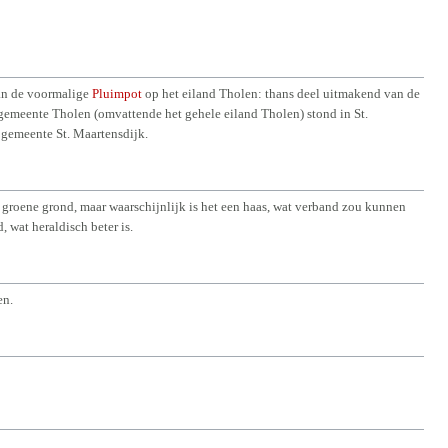
van de voormalige
Pluimpot
op het eiland Tholen: thans deel uitmakend van de
gemeente Tholen (omvattende het gehele eiland Tholen) stond in St.
 gemeente St. Maartensdijk.
 groene grond, maar waarschijnlijk is het een haas, wat verband zou kunnen
wat heraldisch beter is.
en.