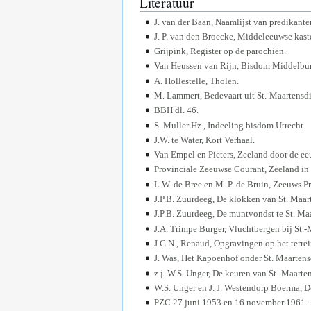
Literatuur
J. van der Baan, Naamlijst van predikante
J. P. van den Broecke, Middeleeuwse kast
Grijpink, Register op de parochiën.
Van Heussen van Rijn, Bisdom Middelbur
A. Hollestelle, Tholen.
M. Lammert, Bedevaart uit St.-Maartensdi
BBH dl. 46.
S. Muller Hz., Indeeling bisdom Utrecht.
J.W. te Water, Kort Verhaal.
Van Empel en Pieters, Zeeland door de e
Provinciale Zeeuwse Courant, Zeeland in
L.W. de Bree en M. P. de Bruin, Zeeuws P
J.P.B. Zuurdeeg, De klokken van St. Maar
J.P.B. Zuurdeeg, De muntvondst te St. Maa
J.A. Trimpe Burger, Vluchtbergen bij St.-
J.G.N., Renaud, Opgravingen op het terrein
J. Was, Het Kapoenhof onder St. Maartens
z.j. W.S. Unger, De keuren van St.-Maarten
W.S. Unger en J. J. Westendorp Boerma, 
PZC 27 juni 1953 en 16 november 1961.