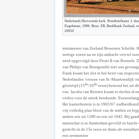
Nederlands Hervormde kerk. Prentbriefkaart: J. den
Engelsman, 1986. Bron: ZB, Beeldbank Zeeland, re
20050
rentmeester van Zeeland Bewesten Schelde. Hi
wettige zonen na en zijn ambacht verviel toen
werd opgevolgd door Floris II van Borssele. 
van Philips van Bourgondië niet was gevraagd.
Frank kwam het slot in het bezit van respect
Nederlanden 'vrouwe van St.-Maartensdijk' en 
de
de
glorietijd (15
/16
eeuw) bestond het uit d
van. Jacoba van Beieren kwam er slechts af en
verlies voor de streek betekende. Eeuwenlang
Het kasteelterrein is in 1965/67 oudheidkund
vrij volledig plan bloot van de stallen en bi
andere een uit 1200 en een uit 1645. Bij gra
muntschat is in Amsterdam geveild en bracht d
gesticht in de 15e eeuw en thans als woonhu
een zeemonster.