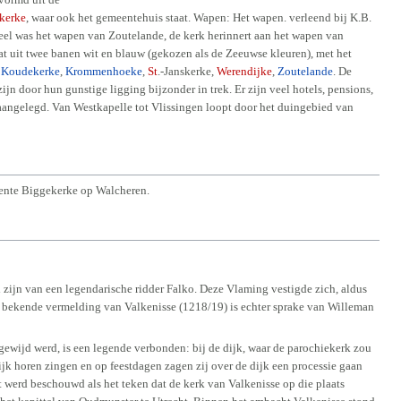
kerke
, waar ook het gemeentehuis staat. Wapen: Het wapen. verleend bij K.B.
eel was het wapen van Zoutelande, de kerk herinnert aan het wapen van
at uit twee banen wit en blauw (gekozen als de Zeeuwse kleuren), met het
,
Koudekerke
,
Krommenhoeke
,
St
.-Janskerke,
Werendijke
,
Zoutelande
. De
n door hun gunstige ligging bijzonder in trek. Er zijn veel hotels, pensions,
aangelegd. Van Westkapelle tot Vlissingen loopt door het duingebied van
eente Biggekerke op Walcheren.
id zijn van een legendarische ridder Falko. Deze Vlaming vestigde zich, aldus
rst bekende vermelding van Valkenisse (1218/19) is echter sprake van Willeman
ngewijd werd, is een legende verbonden: bij de dijk, waar de parochiekerk zou
ijk horen zingen en op feestdagen zagen zij over de dijk een processie gaan
 werd beschouwd als het teken dat de kerk van Valkenisse op die plaats