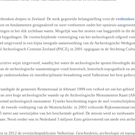
erdronken dorpen in Zeeland. De sterk gegroeide belangstelling voor de
verdronken
nen en fundamenten gesignaleerd en weer verdwenen onder het opnieuw aangroeien
gen in het slik zichtbaar waren. Mogelijk was het storten van baggerslib in dit de
er bijgedragen. De voortschrijdende vernietiging van het archeologisch erfgoed vo
erd uitgevoerd in een bijna integrale samenwerking van de Archeologische Werkge
 Archeologisch Centrum Zeeland (PACZ), in 2001 opgegaan in de Stichting Cultu
ctieve wijze uitgevoerd, waarbij het water de archeologische sporen blootlegde di
 aan de archeologische waarnemingen vond historisch, historisch-topografisch en a
ge onderzoeksfase en interdisciplinaire benadering werd Valkenisse het best gedoc
vaardigde de gemeente Reimerswaal in februari 1999 een verbod uit om het gebied 
ein van zeer hoge archeologische waarde op de Archeologische Monumenten Kaart 
chermd archeologisch monument. Fysieke bescherming tegen de snel voortschrijden
e tweede verdieping van de Westerschelde: in 2003 voltooide Rijkswaterstaat twe
,5 meter aan weerszijden van het beschermde gebied. De stroom werd zo zuidwaarts
aats. Nooit eerder was in Nederland 3 miljoen Euro geïnvesteerd om mede een ar
en in 2012 de overzichtspublicatie
Valkenisse. Geschiedenis, archeologie en topo