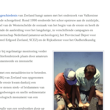
 geschiedenis
van Zeeland hangt samen met het onderzoek van Valkenisse
de schorgebied. Rond 1990 erodeerde het schor opnieuw aan de zuidzijde,
el van de Westerschelde de oorzaak van het begin van de erosie en heeft de
rmde de aanleiding voor het langdurige, in verschillende campagnes en
meenschap Nederland (amateur-archeologen), het Provinciaal Depot voor
reel Erfgoed Zeeland, SCEZ) en de Rijksdienst voor het Oudheidkundig
e bij regelmatige monitoring verder
rchiefonderzoek plaats door amateurs
umenteerde en intensiefst
met een metaaldetector te betreden.
(AMK) van Zeeland was opgenomen
de erosie kwam dankzij een
e stenen strek- of leidammen van
 gedwongen en snelle sedimentatie
cheologisch monument van een
grafie van een verdronken dorp op