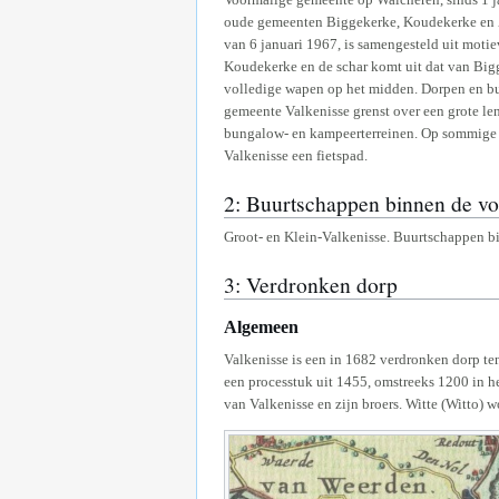
oude gemeenten Biggekerke, Koudekerke en Z
van 6 januari 1967, is samengesteld uit mot
Koudekerke en de schar komt uit dat van Bigg
volledige wapen op het midden. Dorpen en b
gemeente Valkenisse grenst over een grote l
bungalow- en kampeerterreinen. Op sommige pl
Valkenisse een fietspad.
2: Buurtschappen binnen de v
Groot- en Klein-Valkenisse. Buurtschappen b
3: Verdronken dorp
Algemeen
Valkenisse is een in 1682 verdronken dorp t
een processtuk uit 1455, omstreeks 1200 in he
van Valkenisse en zijn broers. Witte (Witto)