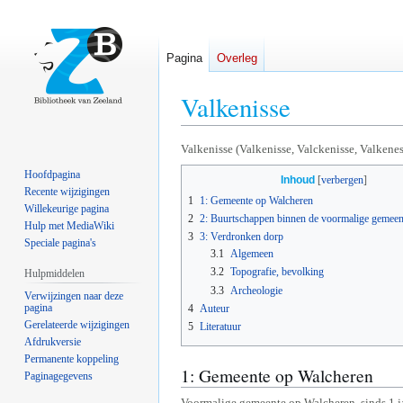
Pagina
Overleg
Valkenisse
Naar
Naar
Valkenisse (Valkenisse, Valckenisse, Valkenes
navigatie
zoeken
Hoofdpagina
Inhoud
springen
springen
Recente wijzigingen
1
1: Gemeente op Walcheren
Willekeurige pagina
2
2: Buurtschappen binnen de voormalige gemeen
Hulp met MediaWiki
3
3: Verdronken dorp
Speciale pagina's
3.1
Algemeen
3.2
Topografie, bevolking
Hulpmiddelen
3.3
Archeologie
Verwijzingen naar deze
pagina
4
Auteur
Gerelateerde wijzigingen
5
Literatuur
Afdrukversie
Permanente koppeling
1: Gemeente op Walcheren
Paginagegevens
Voormalige gemeente op Walcheren, sinds 1 j