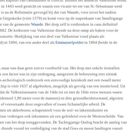
et kapittel van Oudmunster te Utrecht. Binnen het ambacht Valkenisse stond
in 1443 werd gesticht en waarin een vicarie ter ere van St.-Sebastiaan werd
 is na de Reformatie gevoegd bij dat van Waarde, voor zover het nadien
an Grijpskerke (vóór 1579) en komt voor op de wapenkaart van Smallegange
en van de gemeente
Waarde
. Het dorp zelf is verdronken in casu definitief
1682. De kerktoren van Valkenisse diende na deze ramp als baken voor de
instortte. Herdijking van een deel van Valkenisse vond plaats als
 in 1694, van een ander deel als
Emmanuelpolder
in 1864 (beide in de
, maar was daar geen zuiver voorbeeld van. Het dorp met enkele tientallen
k een factor was in zijn ondergang, aangezien de bebouwing niet uitstak
s archeologisch onderzoek een eenvoudige kruiskerk met een twaalf meter
schip is vóór 1637 al afgebroken, mogelijk als gevolg van een stormvloed. Uit
 dat de Valkenissenaren van de 14de tot en met de 16de eeuw mensen waren
cidenteel 1,90 meter voor de mannen) en dito gezondheidstoestand, afgezien
of veroorzaakt door ongevallen of zware lichamelijke arbeid. De
en uit akkerbouw, schapenteelt voor de wol- en lakenindustrie en
isse verkregen ook inkomsten uit een geleidetol over de Westerschelde. Van
ten van het dorp teruggevonden. De Tachtigjarige Oorlog bracht de aanleg van
t diende vooral ter verdediging van de stad Goes en moest landingen vanuit