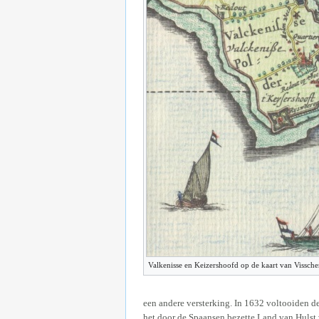
Valkenisse en Keizershoofd op de kaart van Vissch
een andere versterking. In 1632 voltooiden d
het door de Spaansen bezette Land van Hulst 