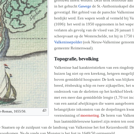
gebouwd moest worden. Deze kerk behoorde aan h
in het gehucht
Gawege
de St.-Anthoniuskapel die 
gevestigd. Het gebied van de parochie Valkenisse
herdijkt werd. Een wapen wordt al vermeld bij V
(1696): het werd in 1950 opgenomen in het wap
verlaten als gevolg van de vloed van 26 januari 
scheepvaart op de Westerschelde, tot hij in 1750 
Valkenissepolder
(ook Nieuw-Valkenisse genoemd)
gemeente Reimerswaal).
Topografie, bevolking
Valkenisse had karakteristieken van een ringdorp
huizen lag niet op een kreekrug, hetgeen mogelij
boven gemiddeld hoogwater. De kerk was blijken
breed, éénbeukig schip en twee zijkapellen; het 
onderzoek van de skeletten op het kerkhof bleek
met een meer dan gemiddelde lengte (1,70 tot in
van een aantal afwijkingen die waren aangeboren 
belangrijkste inkomsten van de dorpelingen kwam
er-Roman, 1655/56.
veenwinning of
moernering
. De heren van Valken
hun laatmiddeleeuwse kasteel zijn resten ten oos
e Staatsen op de zuidpunt van de landtong van Valkenisse het fort Keizershoofd. Di
voorkomen. Na de vrede van Munster is het fort in 1649/50 ontmanteld.