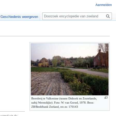
Aanmelden
Z
o
Geschiedenis weergeven
e
k
e
n
Boerderij te Valkenisse (tussen Dishoek en Zoutelande,
nabij Werendijke). Foto: W. van Gorsel, 1978. Bron:
ZB/Beeldbank Zeeland, rec.nr. 170143
vormd uit de