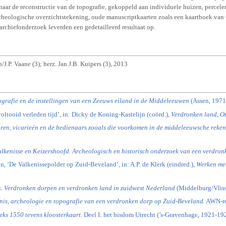
 naar de reconstructie van de topografie, gekoppeld aan individuele huizen, percele
heologische overzichtstekening, oude manuscriptkaarten zoals een kaartboek van 
archiefonderzoek leverden een gedetailleerd resultaat op.
/J.P. Vaane (3); herz. Jan J.B. Kuipers (3), 2013
ografie en de instellingen van een Zeeuws eiland in de Middeleeuwen
(Assen, 1971
oltooid verleden tijd’, in: Dicky de Koning-Kastelijn (coörd.),
Verdronken land, O
aren, vicarieën en de bedienaars zooals die voorkomen in de middeleeuwsche reke
lkenisse en Keizershoofd. Archeologisch en historisch onderzoek van een verdron
n, ‘De Valkenissepolder op Zuid-Beveland’, in: A.P. de Klerk (eindred.),
Werken met
ik. Verdronken dorpen en verdronken land in zuidwest Nederland
(Middelburg/Vlissi
nis, archeologie en topografie van een verdronken dorp op Zuid-Beveland.
AWN-ree
eks 1550 tevens kloosterkaart.
Deel I: het bisdom Utrecht (’s-Gravenhage, 1921-19