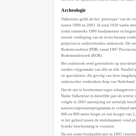
Archeologie
Valkenisse geldt als het ‘prototype’ van de v
tussen 1990 en 2003. Al rond 1920 waren ste
zodat omstreeks 1990 fundamenten en begravin
tweede verdieping van de rivier hieraan verd
projecten te onderscheiden onderzoek. Dit w
Bodemvondsten (PDB, vanaf 1997 Provinciaal
Bodemonderzoek (ROB).
Het onderzoek werd grotendeels op non-destru
werden vrijgemaakt van slib en slik. Parallel
en specialisten. Als gevolg van deze langduri
onderzochte verdronken dorp van Nederland.
Om de site te beschermen tegen schatgravers 
Nadat Valkenisse in datzelfde jaar als terr
volgde in 2001 aanwijzing tot wettelijk bes
natuurcompensatieprogramma in verband met d
600 en 800 meter lengte en een hoogte van 2
in het gebied tussen de strekdammen vond pl
fysieke bescherming te voorzien.
Na een eerste boekpublicatie in 1995 versche