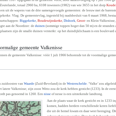
outelande, totaal 2960 ha, 6108 inwoners (1982) van wie 3655 in het dorp
Koude
ieven uit de wapens van de drie samengevoegde gemeenten: de leeuw met de barenst
ekerke. Vlag: De gemeentevlag, ingesteld bij raadsbesluit van 6 maart 1968, besta
uurtschappen:
Biggekerke
,
Boudewijnskerke
,
Dishoek
,
Groot
- en Klein-Valkenisse
engte aan de Noordzee: de
duinen
(sommige toppen hoger dan 50 m) en de stranden zij
aatsen zijn de smalle duinen versterkt: op het duindijklichaam is een boulevard 
oormalige gemeente Valkenisse
innen de gemeente Valkenisse: vóór 1 juli 1966 behorende tot de voormalige gem
en zuidoosten van
Waarde
(Zuid-Beveland) in de
Westerschelde
. ‘Valke’ zou afgele
t latere Valkenisse; zijn zoon Witto zou de kerk hebben gesticht (1233). In de ee
 wordt pas genoemd in 1260. Een
nisse
of nesse is een uitstekende landtong.
Aan de plaats waar de kerk gesticht en in 1233 i
komen, hadden herders verschillende keren liefel
die uit de hemel kwam en daar weer heenging. Dit