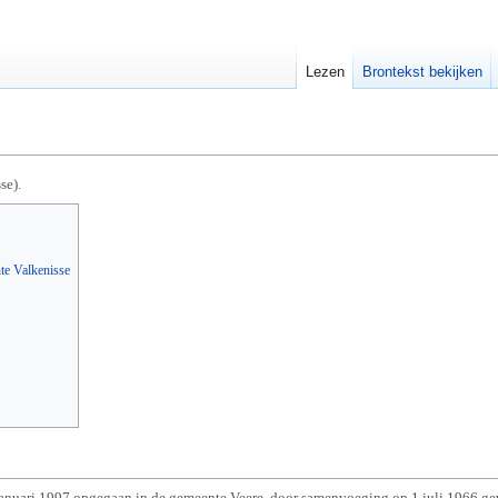
Lezen
Brontekst bekijken
se).
te Valkenisse
anuari 1997 opgegaan in de gemeente Veere, door samenvoeging op 1 juli 1966 ge