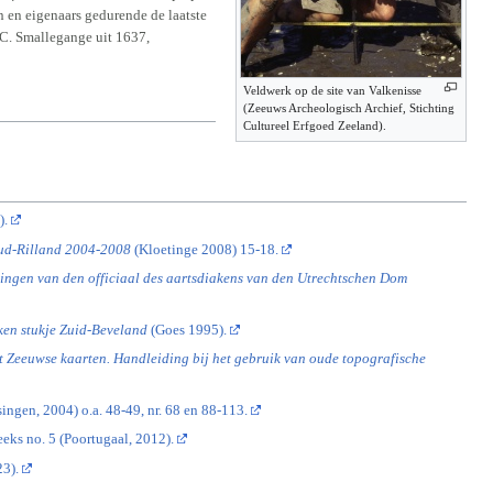
n en eigenaars gedurende de laatste
C. Smallegange uit 1637,
Veldwerk op de site van Valkenisse
(Zeeuws Archeologisch Archief, Stichting
Cultureel Erfgoed Zeeland).
).
ud-Rilland 2004-2008
(Kloetinge 2008) 15-18.
ningen van den officiaal des aartsdiakens van den Utrechtschen Dom
ken stukje Zuid-Beveland
(Goes 1995).
 Zeeuwse kaarten. Handleiding bij het gebruik van oude topografische
ngen, 2004) o.a. 48-49, nr. 68 en 88-113.
ks no. 5 (Poortugaal, 2012).
23).