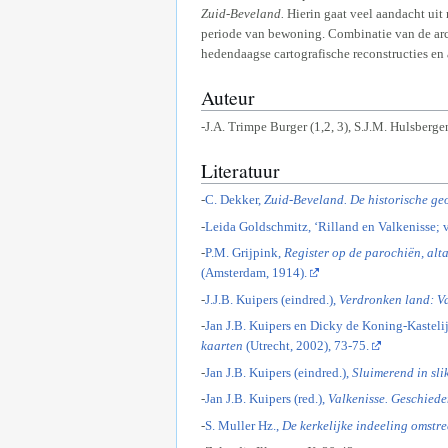
Zuid-Beveland.
Hierin gaat veel aandacht uit
periode van bewoning. Combinatie van de arc
hedendaagse cartografische reconstructies en 
Auteur
-J.A. Trimpe Burger (1,2, 3), S.J.M. Hulsbergen
Literatuur
-
C. Dekker,
Zuid-Beveland. De historische ge
-
Leida Goldschmitz, ‘Rilland en Valkenisse; v
-
P.M. Grijpink,
Register op de parochiën, alt
(Amsterdam, 1914).
-
J.J.B. Kuipers (eindred.),
Verdronken land: Va
-
Jan J.B. Kuipers en Dicky de Koning-Kastelij
kaarten
(Utrecht, 2002), 73-75.
-
Jan J.B. Kuipers (eindred.),
Sluimerend in sl
-
Jan J.B. Kuipers (red.),
Valkenisse. Geschiede
-
S. Muller Hz.,
De kerkelijke indeeling omstre